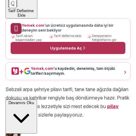
Tarif Defterime
Ekle
Yemek.com
'un ücretsiz uygulamasında daha iyi bir
deneyim seni bekliyor
Tarifi ekran
Tarif defterine ekle
Deneyenlerin
kapanmadan yap
fotoğraflarını gör
Uygulamada Aç
Yemek.com
'u kaydedin, denenmiş, tam ölçülü
+
tarifleri kaçırmayın.
Sebzeli arpa şehriye pilavı tarifi, tane tane ağızda dağılan
dokusu ve kehribar rengiyle baş döndürmeye hazır. Pratik
Devamını Oku
yapılışı ve enfes lezzetiyle sizi mest edecek bu
pilav
tarifini aşağıda sizlerle paylaşıyoruz.