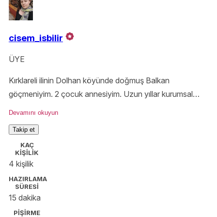
cisem_isbilir
ÜYE
Kırklareli ilinin Dolhan köyünde doğmuş Balkan
göçmeniyim. 2 çocuk annesiyim. Uzun yıllar kurumsal
şirketlerde beyaz yaka olarak çalıştım. Ankara üniversitesi
Devamını okuyun
Turizm Otel yöneticiliği okudum. Yemek yapmak benim
Takip et
için hobi dışında, bir kültür meselesini temsil ediyor.
KAÇ
@Hikayeli Katıklar blog yazarıyım
KİŞİLİK
4 kişilik
HAZIRLAMA
SÜRESİ
15 dakika
PİŞİRME