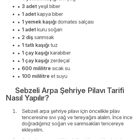
3 adet
yeşil biber
1 adet
kapya biber
1 yemek kaşığı
domates salçası
1 adet
kuru soğan
2 diş
sarımsak
1 tatlı kaşığı
tuz
1 çay kaşığı
karabiber
1 çay kaşığı
zerdeçal
600 mililitre
sıcak su
100 mililitre
et suyu
Sebzeli Arpa Şehriye Pilavı Tarifi
Nasıl Yapılır?
Sebzeli arpa şehriye pilavı için öncelikle pilav
tenceresine sıvı yağ ve tereyağını alalım. İnce ince
doğradığımız soğan ve sarımsakları tencereye
ekleyelim.