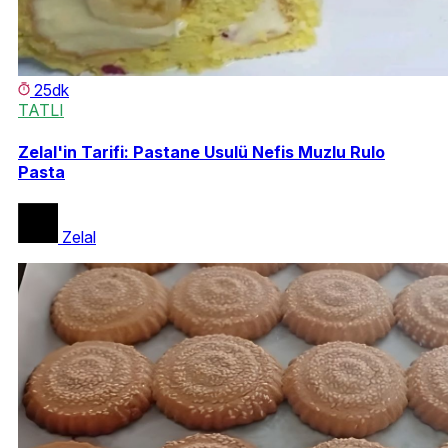
25dk
TATLI
Zelal'in Tarifi: Pastane Usulü Nefis Muzlu Rulo
Pasta
Zelal