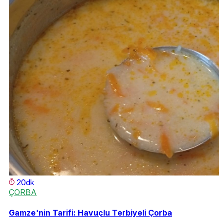
20dk
ÇORBA
Gamze'nin Tarifi: Havuçlu Terbiyeli Çorba