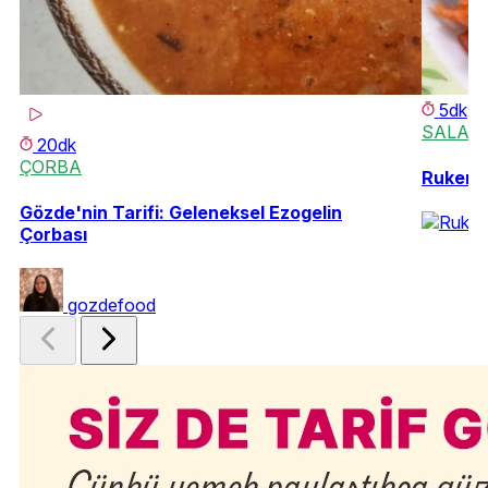
5dk
SALAT
20dk
ÇORBA
Ruken'i
Gözde'nin Tarifi: Geleneksel Ezogelin
Çorbası
gozdefood