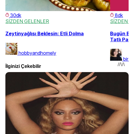
30dk
8dk
SİZDEN GELENLER
SİZDEN G
Zeytinyağlısı Beklesin: Etli Dolma
Bugün Bir 
Tatlı Pat
hobbyandhomely
bir_