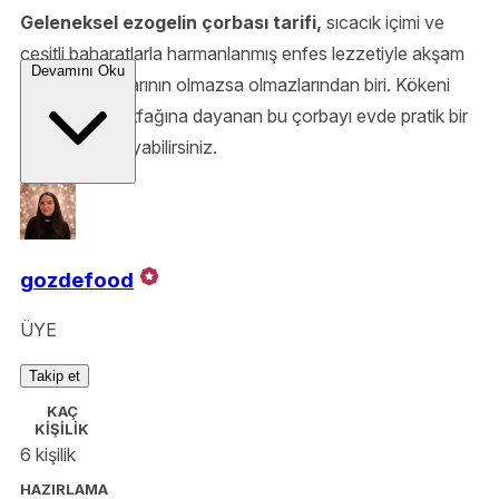
Geleneksel ezogelin çorbası tarifi,
sıcacık içimi ve
çeşitli baharatlarla harmanlanmış enfes lezzetiyle akşam
Devamını Oku
yemeği sofralarının olmazsa olmazlarından biri. Kökeni
Gaziantep mutfağına dayanan bu çorbayı evde pratik bir
şekilde hazırlayabilirsiniz.
gozdefood
ÜYE
Takip et
KAÇ
KİŞİLİK
6 kişilik
HAZIRLAMA