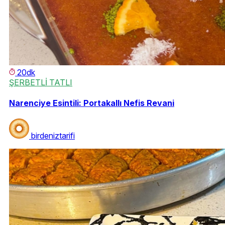
20dk
ŞERBETLİ TATLI
Narenciye Esintili: Portakallı Nefis Revani
birdeniztarifi