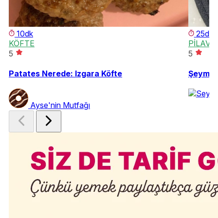
10dk
25dk
KÖFTE
PİLAV
5
5
Patates Nerede: Izgara Köfte
Şeyma'n
Ayse'nin Mutfağı