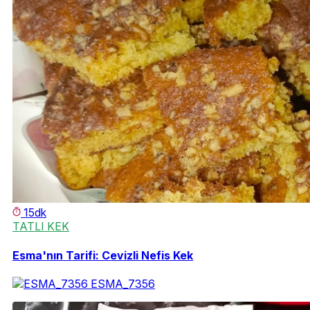
15dk
TATLI KEK
Esma'nın Tarifi: Cevizli Nefis Kek
ESMA_7356