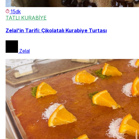
15dk
TATLI KURABİYE
Zelal'in Tarifi: Çikolatalı Kurabiye Turtası
Zelal