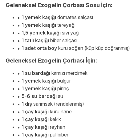
Geleneksel Ezogelin Çorbası Sosu İçin:
1 yemek kaşığı
domates salçası
1 yemek kaşığı
tereyağı
1,5 yemek kaşığı
sıvı yağ
1 tatlı kaşığı
biber salçası
1 adet orta boy
kuru soğan (küp küp doğranmış)
Geleneksel Ezogelin Çorbası İçin:
1 su bardağı
kırmızı mercimek
1 yemek kaşığı
bulgur
1 yemek kaşığı
pirinç
5-6 su bardağı
su
1 diş
sarımsak (rendelenmiş)
1 çay kaşığı
kuru nane
1 çay kaşığı
kekik
1 çay kaşığı
reyhan
1 çay kaşığı
pul biber