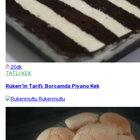
20dk
TATLI KEK
Ruken'in Tarifi: Borcamda Piyano Kek
Rukenmutlu