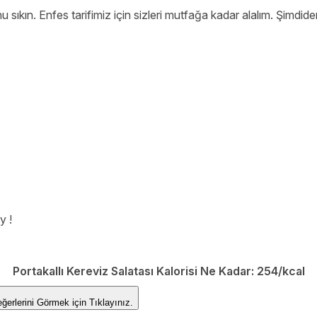
 sıkın. Enfes tarifimiz için sizleri mutfağa kadar alalım. Şimdiden
y !
Portakallı Kereviz Salatası Kalorisi Ne Kadar:
254/kcal
sin Değerlerini Görmek için
Tıklayınız.