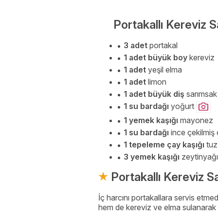
Portakallı Kereviz S
3 adet
portakal
1 adet büyük boy
kereviz
1 adet
yeşil elma
1 adet
limon
1 adet büyük diş
sarımsak
1 su bardağı
yoğurt
1 yemek kaşığı
mayonez
1 su bardağı
ince çekilmiş 
1 tepeleme çay kaşığı
tuz
3 yemek kaşığı
zeytinyağı
Portakallı Kereviz Sa
İç harcını portakallara servis et
hem de kereviz ve elma sulanarak 