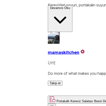
Kerevizleri soyun, portakalın suyunu
Devamını Oku
mamaskitchen
ÜYE
Do more of what makes you happ
Takip et
Portakallı Kereviz Salatası
Be