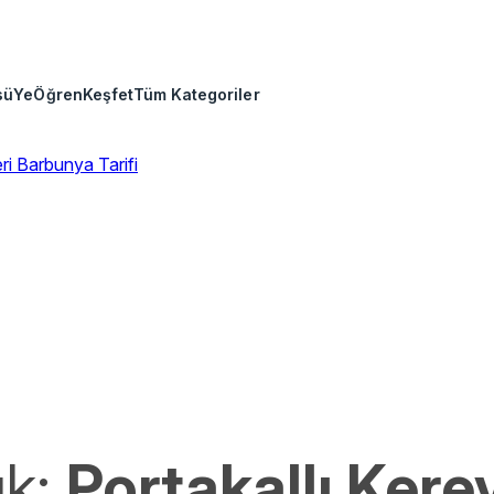
sü
Ye
Öğren
Keşfet
Tüm Kategoriler
eri
Barbunya Tarifi
ık:
Portakallı Kere