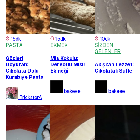
15dk
15dk
10dk
PASTA
EKMEK
SİZDEN
GELENLER
Gözleri
Mis Kokulu:
Doyuran:
Dereotlu Mısır
Akışkan Lezzet:
Çikolata Dolu
Ekmeği
Çikolatalı Sufle
Kurabiye Pasta
bakeee
bakeee
TricksterA