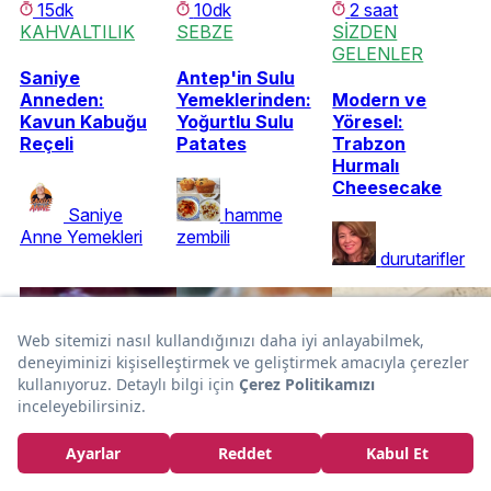
15dk
10dk
2 saat
KAHVALTILIK
SEBZE
SİZDEN
GELENLER
Saniye
Antep'in Sulu
Anneden:
Yemeklerinden:
Modern ve
Kavun Kabuğu
Yoğurtlu Sulu
Yöresel:
Reçeli
Patates
Trabzon
Hurmalı
Cheesecake
Saniye
hamme
Anne Yemekleri
zembili
durutarifler