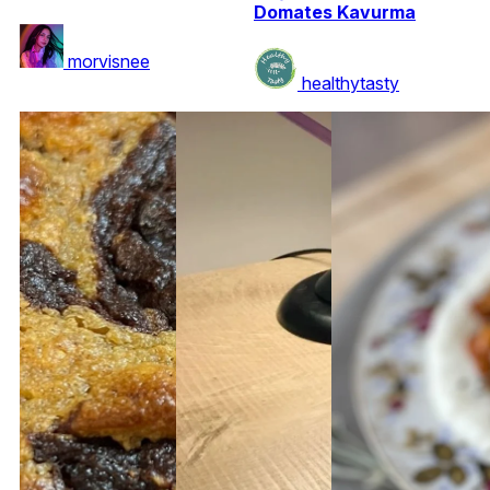
Domates Kavurma
morvisnee
healthytasty