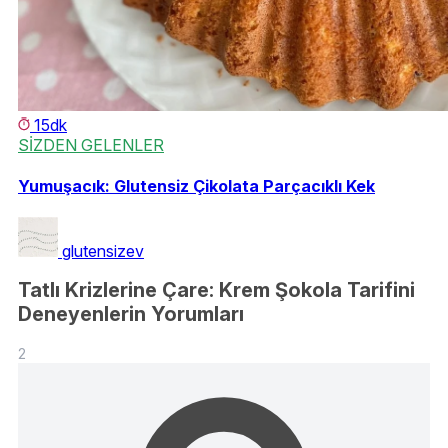
15dk
SİZDEN GELENLER
Yumuşacık: Glutensiz Çikolata Parçacıklı Kek
glutensizev
Tatlı Krizlerine Çare: Krem Şokola Tarifini
Deneyenlerin Yorumları
2