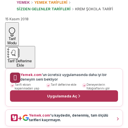
YEMEK
YEMEK TARİFLERİ
SİZDEN GELENLER TARİFLERİ
KREM ŞOKOLA TARİFİ
15 Kasım 2018
Tarif
Modu
Tarif Defterime
Ekle
Yemek.com
'un ücretsiz uygulamasında daha iyi bir
deneyim seni bekliyor
Tarifi ekran
Tarif defterine ekle
Deneyenlerin
kapanmadan yap
fotoğraflarını gör
Uygulamada Aç
Yemek.com
'u kaydedin, denenmiş, tam ölçülü
+
tarifleri kaçırmayın.