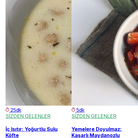
25dk
5dk
SİZDEN GELENLER
SİZDEN GELENLER
İç Isıtır: Yoğurtlu Sulu
Yemelere Doyulmaz:
Köfte
Kaşarlı Maydanozlu