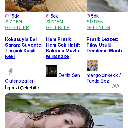
15dk
5dk
5dk
SİZDEN
SİZDEN
SİZDEN
GELENLER
GELENLER
GELENLER
Kokusuyla Evi
Hem Pratik
Pratik Lezzet:
Saran: Güveçte
Hem Çok Hafif:
Pilav Usulü
Tarçınlı Kaşık
Kakaolu Muzlu
Demleme Mantı
Keki
Milkshake
Deniz Sen
mangoicinkekik /
Glutensizgiller
Funda Boz