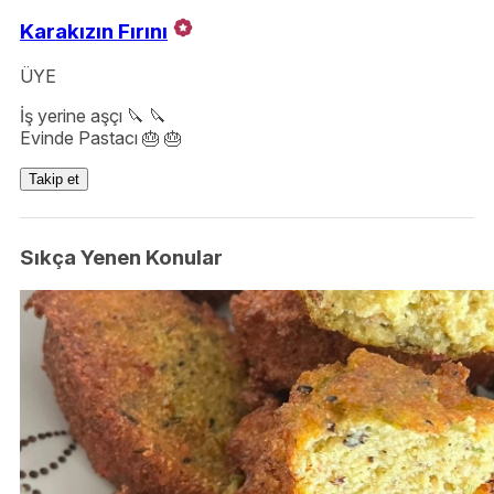
Karakızın Fırını
ÜYE
İş yerine aşçı 🔪 🔪
Evinde Pastacı 🎂 🎂
Takip et
Sıkça Yenen Konular