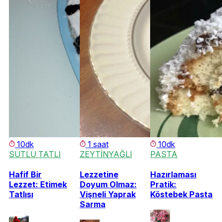
10dk
1 saat
10dk
SÜTLÜ TATLI
ZEYTİNYAĞLI
PASTA
Hafif Bir
Lezzetine
Hazırlaması
Lezzet: Etimek
Doyum Olmaz:
Pratik:
Tatlısı
Vişneli Yaprak
Köstebek Pasta
Sarma