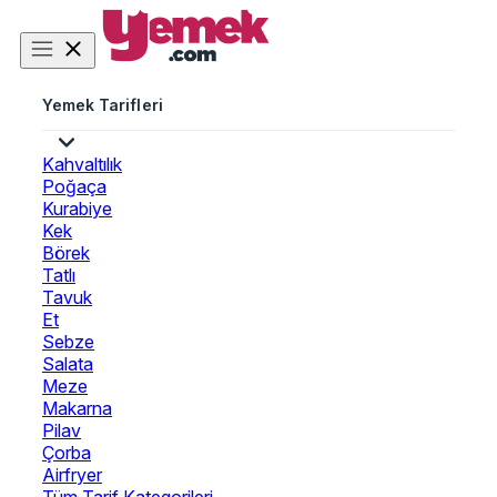
Yemek Tarifleri
Kahvaltılık
Poğaça
Kurabiye
Kek
Börek
Tatlı
Tavuk
Et
Sebze
Salata
Meze
Makarna
Pilav
Çorba
Airfryer