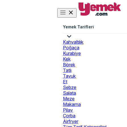
Yemek Tarifleri
Kahvaltılık
Poğaça
Kurabiye
Kek
Börek
Tatlı
Tavuk
Et
Sebze
Salata
Meze
Makarna
Pilav
Çorba
Airfryer