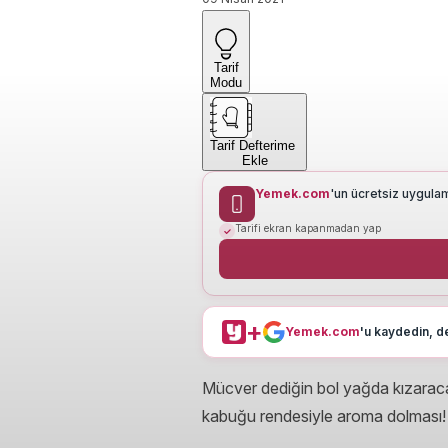
Tarif
Modu
Tarif Defterime
Ekle
Yemek.com
'un ücretsiz uygula
Tarifi ekran kapanmadan yap
+
Yemek.com
'u kaydedin, de
Mücver dediğin bol yağda kızara
kabuğu rendesiyle aroma dolması! 