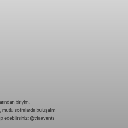
rından biriyim.
ip, mutlu sofralarda buluşalım.
 edebilirsiniz; @triaevents