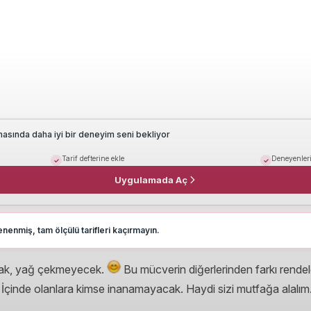
masında daha iyi bir deneyim seni bekliyor
Tarif defterine ekle
Deneyenleri
Uygulamada Aç
nenmiş, tam ölçülü tarifleri kaçırmayın.
cak, yağ çekmeyecek.
Bu mücverin diğerlerinden farkı rende
İçinde olanlara kimse inanamayacak. Haydi sizi mutfağa alalım