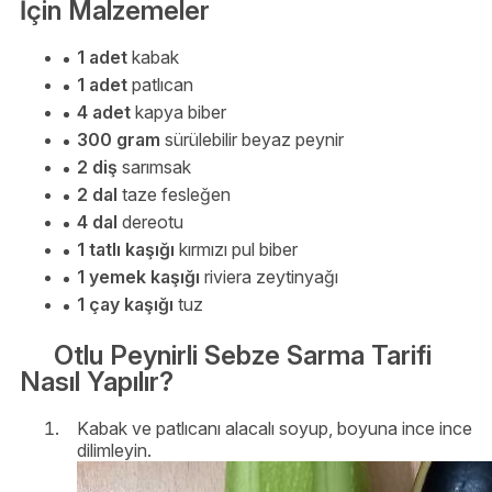
İçin Malzemeler
1 adet
kabak
1 adet
patlıcan
4 adet
kapya biber
300 gram
sürülebilir beyaz peynir
2 diş
sarımsak
2 dal
taze fesleğen
4 dal
dereotu
1 tatlı kaşığı
kırmızı pul biber
1 yemek kaşığı
riviera zeytinyağı
1 çay kaşığı
tuz
Otlu Peynirli Sebze Sarma Tarifi
Nasıl Yapılır?
Kabak ve patlıcanı alacalı soyup, boyuna ince ince
dilimleyin.