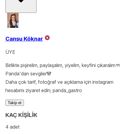
Cansu Köknar
ÜYE
Birlikte pişirelim, paylaşalım, yiyelim, keyfini çıkaralım🍴
Panda'dan sevgiler🐼
Daha çok tarif, fotoğraf ve açıklama için instagram
hesabımı ziyaret edin; panda_gastro
Takip et
KAÇ KİŞİLİK
4 adet