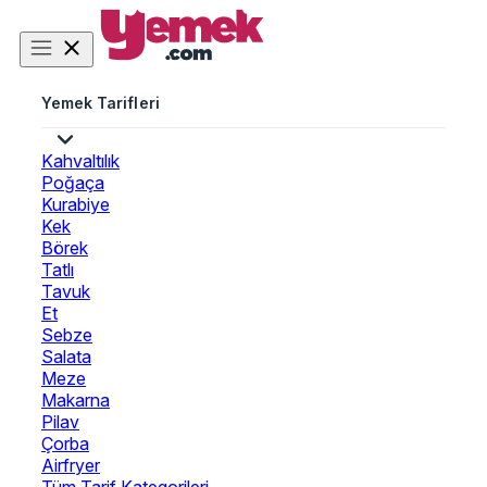
Yemek Tarifleri
Kahvaltılık
Poğaça
Kurabiye
Kek
Börek
Tatlı
Tavuk
Et
Sebze
Salata
Meze
Makarna
Pilav
Çorba
Airfryer