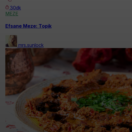
30dk
MEZE
Efsane Meze: Topik
mrs.sunlock