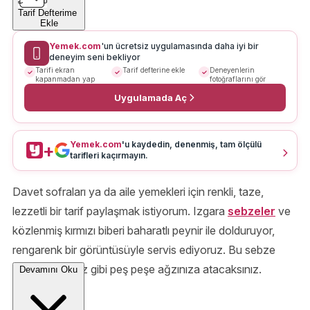
Tarif Defterime
Ekle
Yemek.com
'un ücretsiz uygulamasında daha iyi bir
deneyim seni bekliyor
Tarifi ekran
Tarif defterine ekle
Deneyenlerin
kapanmadan yap
fotoğraflarını gör
Uygulamada Aç
Yemek.com
'u kaydedin, denenmiş, tam ölçülü
+
tarifleri kaçırmayın.
Davet sofraları ya da aile yemekleri için renkli, taze,
lezzetli bir tarif paylaşmak istiyorum. Izgara
sebzeler
ve
közlenmiş kırmızı biberi baharatlı peynir ile dolduruyor,
rengarenk bir görüntüsüyle servis ediyoruz. Bu sebze
sarmaları çerez gibi peş peşe ağzınıza atacaksınız.
Devamını Oku