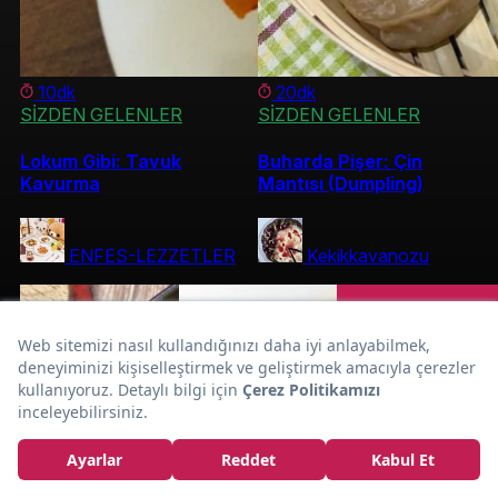
10dk
20dk
SİZDEN GELENLER
SİZDEN GELENLER
Lokum Gibi: Tavuk
Buharda Pişer: Çin
Kavurma
Mantısı (Dumpling)
ENFES-LEZZETLER
Kekikkavanozu
Otlu
Davet Sofralarına:
Peynirli Sebze
Sarma Tarifi