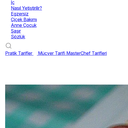
İç
Nasıl Yetiştirilir?
Egzersiz
Çiçek Bakımı
Anne Çocuk
Şaşır
Sözlük
Pratik Tarifler
Mücver Tarifi
MasterChef Tarifleri