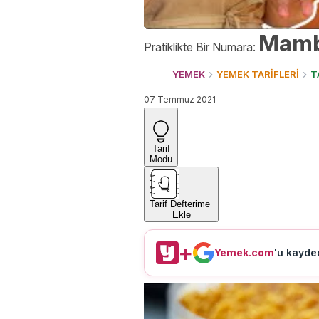
Mambo
Pratiklikte Bir Numara:
YEMEK
YEMEK TARİFLERİ
T
07 Temmuz 2021
Tarif
Modu
Tarif Defterime
Ekle
+
Yemek.com
'u kayded