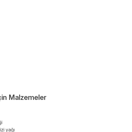
çin Malzemeler
ği
zi yağı