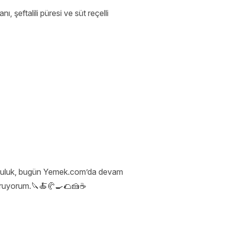
, şeftalili püresi ve süt reçelli
olculuk, bugün Yemek.com’da devam
şturuyorum.🔪🍝🥐🍳🌮🍰☕️