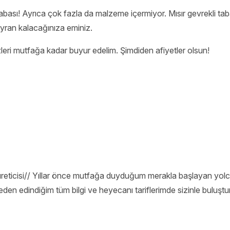
abası! Ayrıca çok fazla da malzeme içermiyor. Mısır gevrekli tabanı
yran kalacağınıza eminiz.
leri mutfağa kadar buyur edelim. Şimdiden afiyetler olsun!
üreticisi// Yıllar önce mutfağa duyduğum merakla başlayan y
eden edindiğim tüm bilgi ve heyecanı tariflerimde sizinle bulu