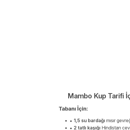
Mambo Kup Tarifi İ
Tabanı İçin:
1,5 su bardağı
mısır gevre
2 tatlı kaşığı
Hindistan cevi