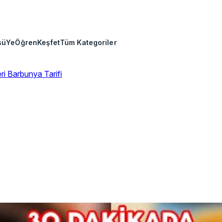
sü
Ye
Öğren
Keşfet
Tüm Kategoriler
eri
Barbunya Tarifi