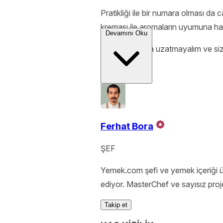
Pratikliği ile bir numara olması da c
kreması ile aromaların uyumuna ha
Devamını Oku
Lafı daha fazla uzatmayalım ve siz
Ferhat Bora
ŞEF
Yemek.com şefi ve yemek içeriği 
ediyor. MasterChef ve sayısız proj
Takip et