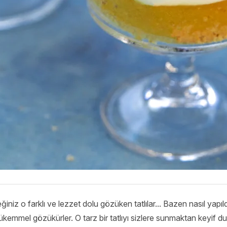
iniz o farklı ve lezzet dolu gözüken tatlılar... Bazen nasıl yapıld
mel gözükürler. O tarz bir tatlıyı sizlere sunmaktan keyif d