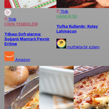
15dk
HAMUR İŞİ
15dk
FIRIN YEMEKLERİ
Yufka Kullanılır: Kolay
Lahmacun
Yılbaşı Sofralarına:
Soğanlı Mantarlı Peynir
Eritme
mutfakta bir özlem
Amazon