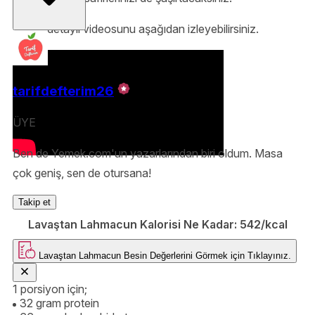
Tarifin detaylı videosunu aşağıdan izleyebilirsiniz.
tarifdefterim26
ÜYE
Ben de Yemek.com'un yazarlarından biri oldum. Masa
çok geniş, sen de otursana!
Takip et
Lavaştan Lahmacun Kalorisi Ne Kadar:
542/kcal
Lavaştan Lahmacun
Besin Değerlerini Görmek için
Tıklayınız.
1 porsiyon için;
32 gram protein