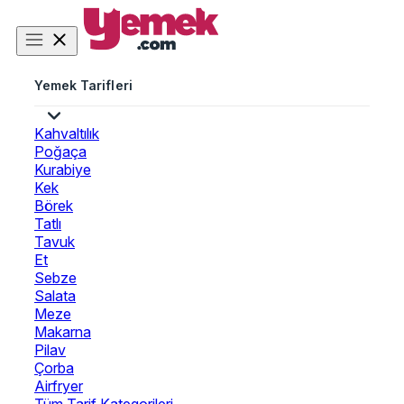
Yemek Tarifleri
Kahvaltılık
Poğaça
Kurabiye
Kek
Börek
Tatlı
Tavuk
Et
Sebze
Salata
Meze
Makarna
Pilav
Çorba
Airfryer