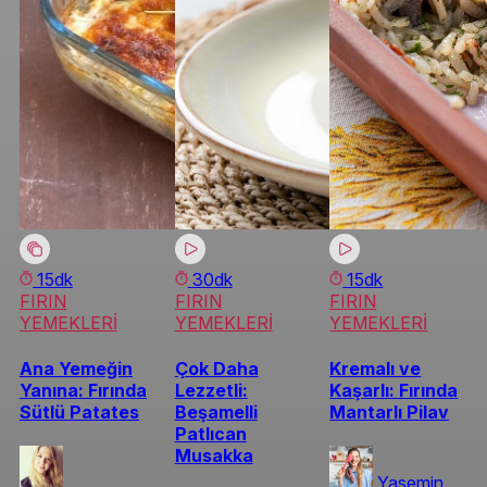
15dk
30dk
15dk
FIRIN
FIRIN
FIRIN
YEMEKLERİ
YEMEKLERİ
YEMEKLERİ
Ana Yemeğin
Çok Daha
Kremalı ve
Yanına: Fırında
Lezzetli:
Kaşarlı: Fırında
Sütlü Patates
Beşamelli
Mantarlı Pilav
Patlıcan
Musakka
Yasemin