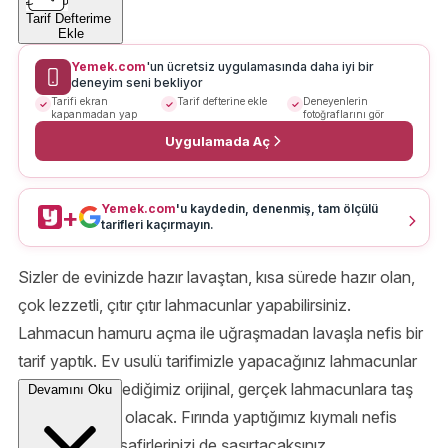
Tarif Defterime
Ekle
Yemek.com
'un ücretsiz uygulamasında daha iyi bir
deneyim seni bekliyor
Tarifi ekran
Tarif defterine ekle
Deneyenlerin
kapanmadan yap
fotoğraflarını gör
Uygulamada Aç
Yemek.com
'u kaydedin, denenmiş, tam ölçülü
+
tarifleri kaçırmayın.
Sizler de evinizde hazır lavaştan, kısa sürede hazır olan,
çok lezzetli, çıtır çıtır lahmacunlar yapabilirsiniz.
Lahmacun hamuru açma ile uğraşmadan lavaşla nefis bir
tarif yaptık. Ev usulü tarifimizle yapacağınız lahmacunlar
kebapçılarda yediğimiz orijinal, gerçek lahmacunlara taş
Devamını Oku
çıkartır cinsten olacak. Fırında yaptığımız kıymalı nefis
lahmacunla misafirlerinizi de şaşırtacaksınız.