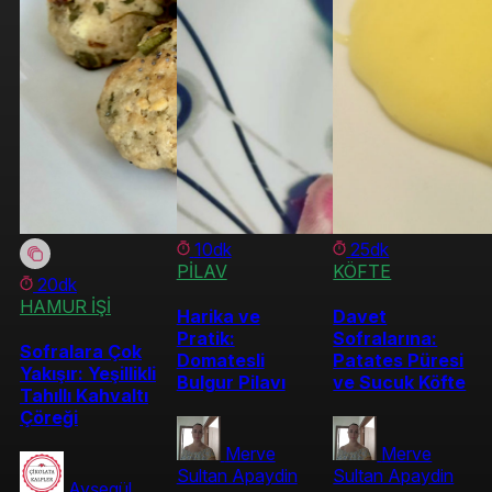
10dk
25dk
PİLAV
KÖFTE
20dk
HAMUR İŞİ
Harika ve
Davet
Pratik:
Sofralarına:
Sofralara Çok
Domatesli
Patates Püresi
Yakışır: Yeşillikli
Bulgur Pilavı
ve Sucuk Köfte
Tahıllı Kahvaltı
Çöreği
Merve
Merve
Sultan Apaydin
Sultan Apaydin
Ayşegül