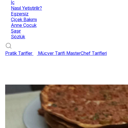
İç
Nasıl Yetiştirilir?
Egzersiz
Çiçek Bakımı
Anne Çocuk
Şaşır
Sözlük
Pratik Tarifler
Mücver Tarifi
MasterChef Tarifleri