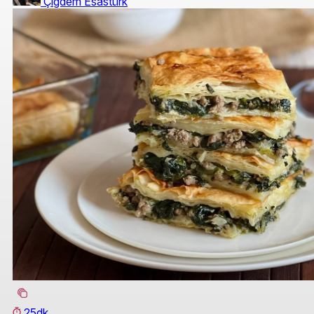
Çigdem Esastürk
25dk