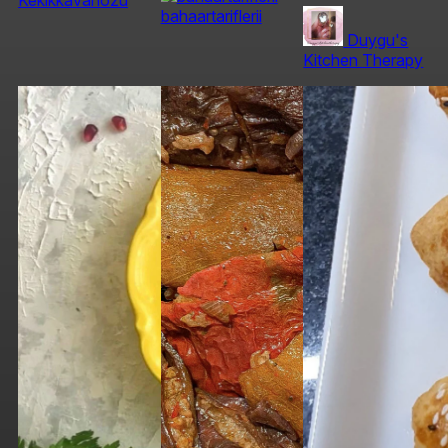
Kekikkavanozu
bahaartariflerii
Duygu's
Kitchen Therapy