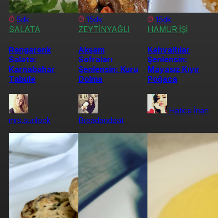
5dk
15dk
15dk
SALATA
ZEYTİNYAĞLI
HAMUR İŞİ
Rengarenk
Akşam
Kahvaltılar
Salata:
Sofraları
Şenlensin:
Karnabahar
Şenlensin: Kuru
Mayasız Kıyır
Tabule
Dolma
Poğaca
Hatice İnan
mrs.sunlock
Breadandeat