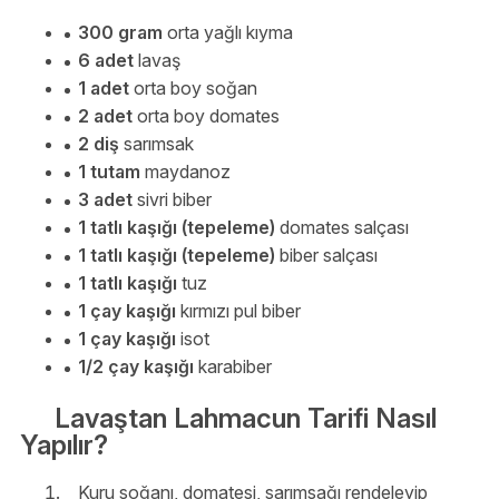
300 gram
orta yağlı kıyma
6 adet
lavaş
1 adet
orta boy soğan
2 adet
orta boy domates
2 diş
sarımsak
1 tutam
maydanoz
3 adet
sivri biber
1 tatlı kaşığı (tepeleme)
domates salçası
1 tatlı kaşığı (tepeleme)
biber salçası
1 tatlı kaşığı
tuz
1 çay kaşığı
kırmızı pul biber
1 çay kaşığı
isot
1/2 çay kaşığı
karabiber
Lavaştan Lahmacun Tarifi Nasıl
Yapılır?
Kuru soğanı, domatesi, sarımsağı rendeleyip