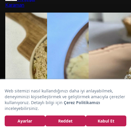
Karaman
Evde Lahmacun Yapmanın En Kolay
Lavaştan
Yolu:
Lahmacun Tarifi
10dk
20dk
45dk