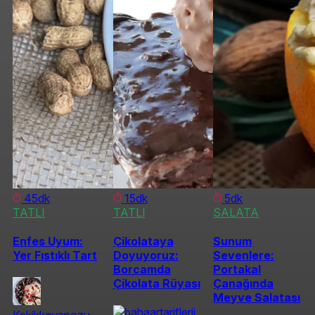
45dk
15dk
5dk
TATLI
TATLI
SALATA
Enfes Uyum:
Çikolataya
Sunum
Yer Fıstıklı Tart
Doyuyoruz:
Sevenlere:
Borcamda
Portakal
Çikolata Rüyası
Çanağında
Meyve Salatası