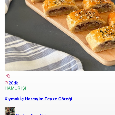
20dk
HAMUR İŞİ
Kıymalı İç Harcıyla: Teyze Çöreği