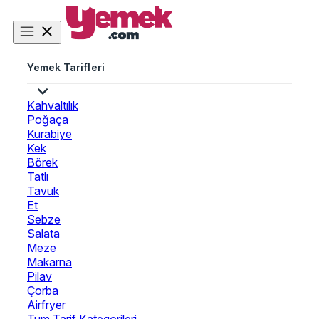
Yemek Tarifleri
Kahvaltılık
Poğaça
Kurabiye
Kek
Börek
Tatlı
Tavuk
Et
Sebze
Salata
Meze
Makarna
Pilav
Çorba
Airfryer