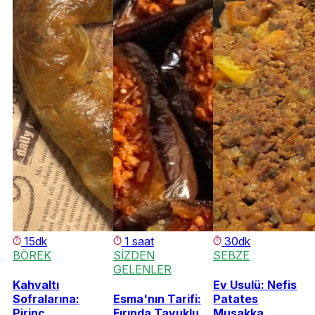
15dk
1 saat
30dk
BÖREK
SİZDEN
SEBZE
GELENLER
Kahvaltı
Ev Usulü: Nefis
Sofralarına:
Esma'nın Tarifi:
Patates
Pirinç
Fırında Tavuklu
Musakka