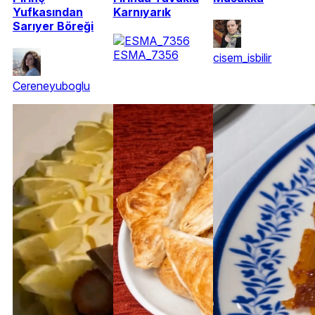
Yufkasından
Karnıyarık
Sarıyer Böreği
ESMA_7356
cisem_isbilir
Cereneyuboglu