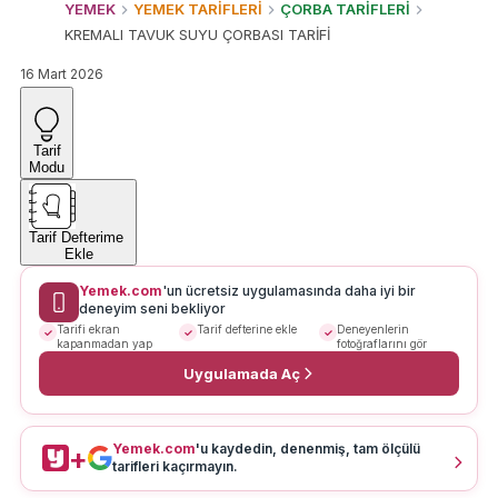
YEMEK
YEMEK TARİFLERİ
ÇORBA TARİFLERİ
KREMALI TAVUK SUYU ÇORBASI TARİFİ
16 Mart 2026
Tarif
Modu
Tarif Defterime
Ekle
Yemek.com
'un ücretsiz uygulamasında daha iyi bir
deneyim seni bekliyor
Tarifi ekran
Tarif defterine ekle
Deneyenlerin
kapanmadan yap
fotoğraflarını gör
Uygulamada Aç
Yemek.com
'u kaydedin, denenmiş, tam ölçülü
+
tarifleri kaçırmayın.