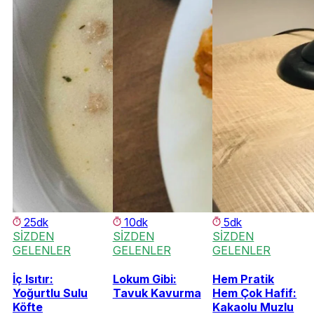
25dk
10dk
5dk
SİZDEN
SİZDEN
SİZDEN
GELENLER
GELENLER
GELENLER
İç Isıtır:
Lokum Gibi:
Hem Pratik
Yoğurtlu Sulu
Tavuk Kavurma
Hem Çok Hafif:
Köfte
Kakaolu Muzlu