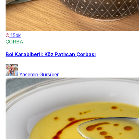
15dk
ÇORBA
Bol Karabiberli: Köz Patlıcan Çorbası
Yasemin Gürsürer