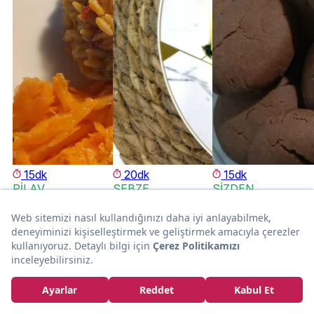
15dk
20dk
15dk
PİLAV
SEBZE
SİZDEN
GELENLER
Akşam
Melek'in Tarifi:
Sofralarına:
Portakallı
Cansu'nun
Sebzeli Arpa
Havuçlu
Tarifi: Kakaolu
Şehriye Pilavı
Kereviz
Kolay Kurabiye
Cannnsu