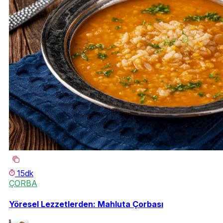
15dk
ÇORBA
Yöresel Lezzetlerden: Mahluta Çorbası