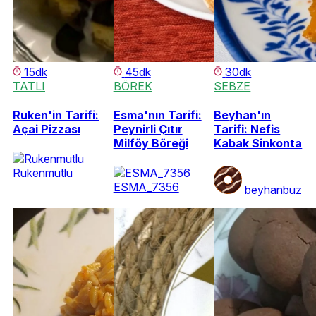
15dk
45dk
30dk
TATLI
BÖREK
SEBZE
Ruken'in Tarifi:
Esma'nın Tarifi:
Beyhan'ın
Açai Pizzası
Peynirli Çıtır
Tarifi: Nefis
Milföy Böreği
Kabak Sinkonta
Rukenmutlu
ESMA_7356
beyhanbuz