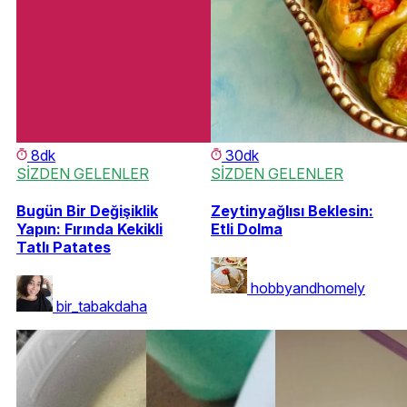
8dk
30dk
SİZDEN GELENLER
SİZDEN GELENLER
Bugün Bir Değişiklik
Zeytinyağlısı Beklesin:
Yapın: Fırında Kekikli
Etli Dolma
Tatlı Patates
hobbyandhomely
bir_tabakdaha