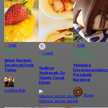
10dk
10dk
TATLI
SİZDEN
1 saat
GELENLER
TAVUK
Şeker İlavesiz:
Zerdeçallı İrmik
Yemelere
Yedikçe
Tatlısı
Doyamayacağınız
Yedirecek: Ev
Portakallı
Yapımı Tavuk
Kurabiye
Döner
rustikmutfak
Büşra
nilgunun_lezzet_duragi