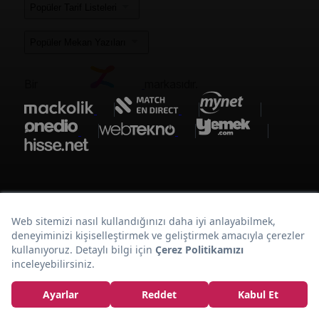
Popüler Tarif Listeleri
Popüler Mekan Yazıları
Bir
markasıdır.
Havuç
Kolay ve Leziz:
Topları Tarifi