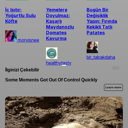
İç Isıtır:
Yemelere
Bugün Bir
Yoğurtlu Sulu
Doyulmaz:
Değişiklik
Köfte
Kaşarlı
Yapın: Fırında
Maydanozlu
Kekikli Tatlı
Domates
Patates
Kavurma
morvisnee
bir_tabakdaha
healthytasty