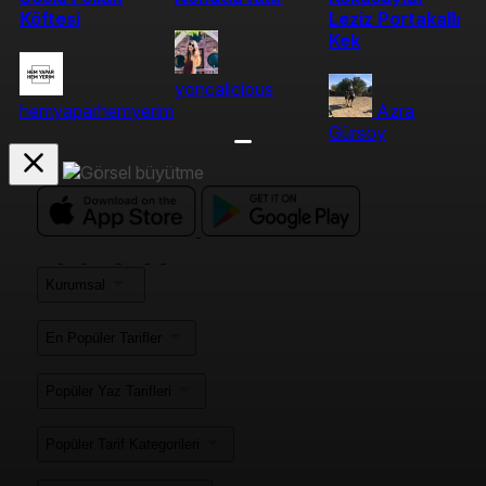
Köftesi
Leziz Portakallı
Kek
yoncalicious
hemyaparhemyerim
Azra
Gürsoy
Kurumsal
En Popüler Tarifler
Popüler Yaz Tarifleri
Popüler Tarif Kategorileri