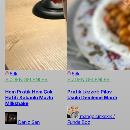
5dk
5dk
SİZDEN GELENLER
SİZDEN GELENLER
Hem Pratik Hem Çok
Pratik Lezzet: Pilav
Hafif: Kakaolu Muzlu
Usulü Demleme Mantı
Milkshake
mangoicinkekik /
Deniz Sen
Funda Boz