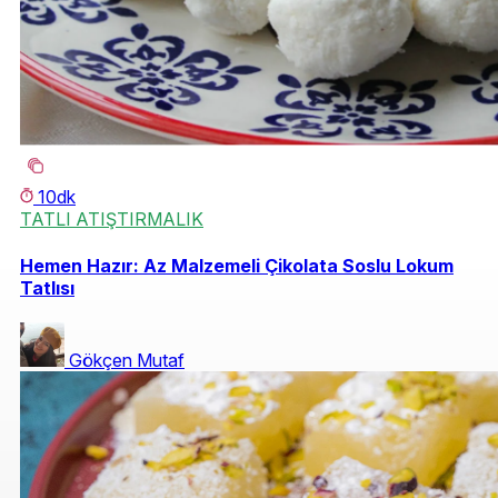
10dk
TATLI ATIŞTIRMALIK
Hemen Hazır: Az Malzemeli Çikolata Soslu Lokum
Tatlısı
Gökçen Mutaf