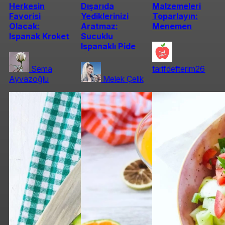
Herkesin
Dışarıda
Malzemeleri
Favorisi
Yediklerinizi
Toparlayın:
Olacak:
Aratmaz:
Menemen
Ispanak Kroket
Sucuklu
Ispanaklı Pide
Sema
tarifdefterim26
Ayvazoğlu
Melek Çelik