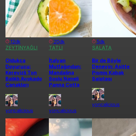
12dk
20dk
5dk
ZEYTİNYAĞLI
TATLI
SALATA
Oldukça
İtalyan
Bir de Böyle
Doyurucu:
Mutfağından:
Deneyin: Asitte
Kerevizli Ton
Mandalina
Pişmiş Kabak
Balıklı Avokado
Soslu Naneli
Salatası
Çanakları
Panna Cotta
yoncalicious
yoncalicious
yoncalicious