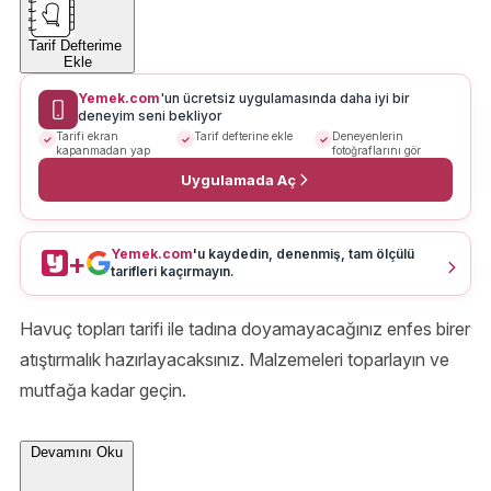
Tarif Defterime
Ekle
Yemek.com
'un ücretsiz uygulamasında daha iyi bir
deneyim seni bekliyor
Tarifi ekran
Tarif defterine ekle
Deneyenlerin
kapanmadan yap
fotoğraflarını gör
Uygulamada Aç
Yemek.com
'u kaydedin, denenmiş, tam ölçülü
+
tarifleri kaçırmayın.
Havuç topları tarifi ile tadına doyamayacağınız enfes birer
atıştırmalık hazırlayacaksınız. Malzemeleri toparlayın ve
mutfağa kadar geçin.
Devamını Oku