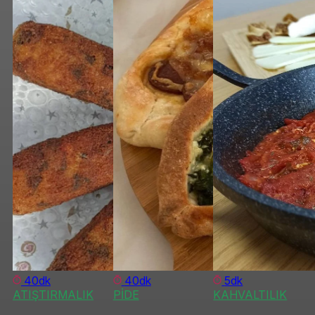
40dk
40dk
5dk
ATIŞTIRMALIK
PİDE
KAHVALTILIK