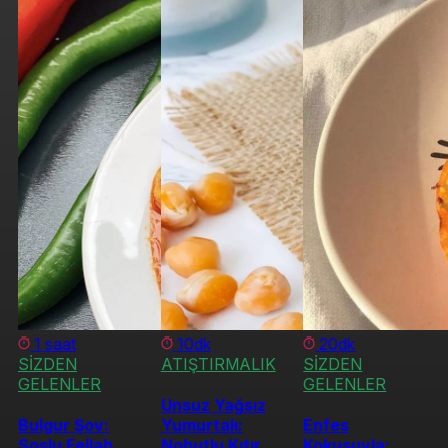
1 saat
10dk
20dk
SİZDEN
ATIŞTIRMALIK
SİZDEN
GELENLER
GELENLER
Unsuz Yağsız
Bulgur Şov:
Yumurtalı:
Enfes
Soslu Fellah
Nohutlu Kıtır
Kokusuyla: