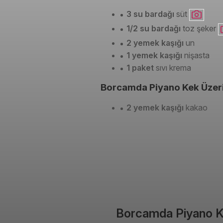
3 su bardağı
süt
1/2 su bardağı
toz şeker
2 yemek kaşığı
un
1 yemek kaşığı
nişasta
1 paket
sıvı krema
Borcamda Piyano Kek Üzeri 
2 yemek kaşığı
kakao
Borcamda Piyano Kek