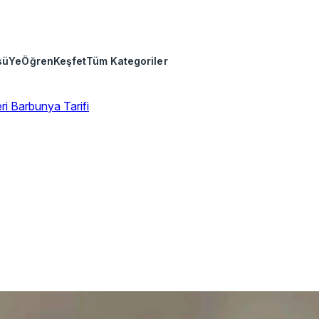
sü
Ye
Öğren
Keşfet
Tüm Kategoriler
eri
Barbunya Tarifi