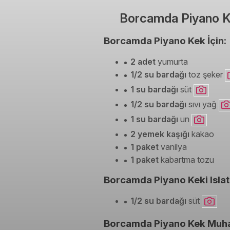
Borcamda Piyano Ke
Borcamda Piyano Kek İçin:
2 adet
yumurta
1/2 su bardağı
toz şeker
1 su bardağı
süt
1/2 su bardağı
sıvı yağ
1 su bardağı
un
2 yemek kaşığı
kakao
1 paket
vanilya
1 paket
kabartma tozu
Borcamda Piyano Keki Islat
1/2 su bardağı
süt
Borcamda Piyano Kek Muhall