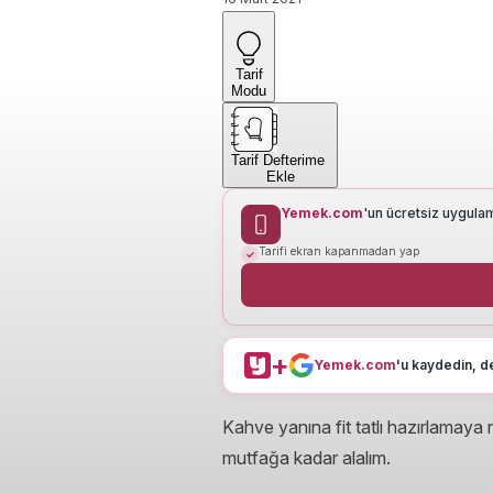
Tarif
Modu
Tarif Defterime
Ekle
Yemek.com
'un ücretsiz uygula
Tarifi ekran kapanmadan yap
+
Yemek.com
'u kaydedin, de
Kahve yanına fit tatlı hazırlamaya n
mutfağa kadar alalım.