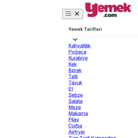
Yemek Tarifleri
Kahvaltılık
Poğaça
Kurabiye
Kek
Börek
Tatlı
Tavuk
Et
Sebze
Salata
Meze
Makarna
Pilav
Çorba
Airfryer