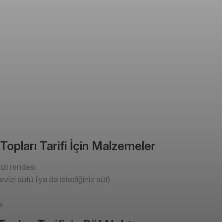
 Topları Tarifi İçin Malzemeler
zi rendesi
vizi sütü (ya da istediğiniz süt)
a