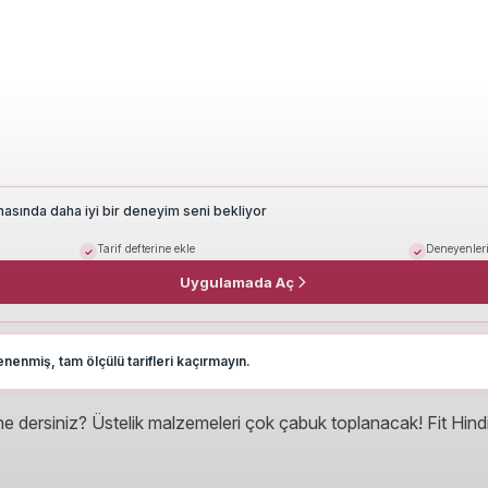
masında daha iyi bir deneyim seni bekliyor
Tarif defterine ekle
Deneyenleri
Uygulamada Aç
nenmiş, tam ölçülü tarifleri kaçırmayın.
e dersiniz? Üstelik malzemeleri çok çabuk toplanacak! Fit Hindistan