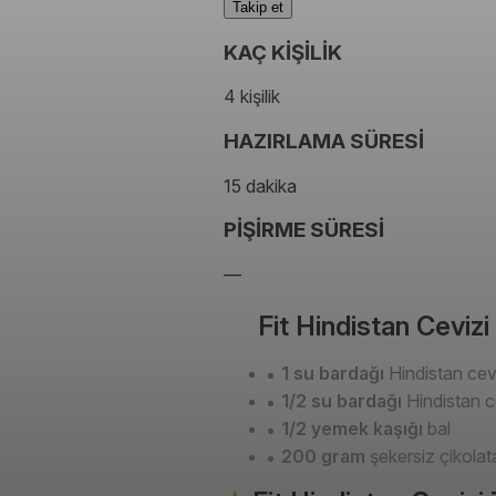
Takip et
KAÇ KİŞİLİK
4 kişilik
HAZIRLAMA SÜRESİ
15 dakika
PİŞİRME SÜRESİ
—
Fit Hindistan Cevizi
1 su bardağı
Hindistan cevi
1/2 su bardağı
Hindistan ce
1/2 yemek kaşığı
bal
200 gram
şekersiz çikolat