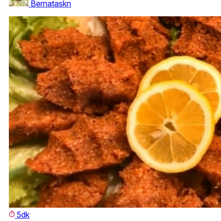
Bernataskn
5dk