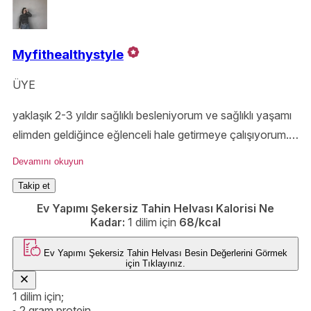
Myfithealthystyle
ÜYE
yaklaşık 2-3 yıldır sağlıklı besleniyorum ve sağlıklı yaşamı
elimden geldiğince eğlenceli hale getirmeye çalışıyorum.
O yüzden burada da sizlerle içerisinde beyaz un ve rafine
Devamını okuyun
şeker olmayan tarifler paylaşıcam
Takip et
Ev Yapımı Şekersiz Tahin Helvası Kalorisi Ne
Kadar:
1 dilim için
68/kcal
Ev Yapımı Şekersiz Tahin Helvası
Besin Değerlerini Görmek
için
Tıklayınız.
1 dilim için;
2 gram protein