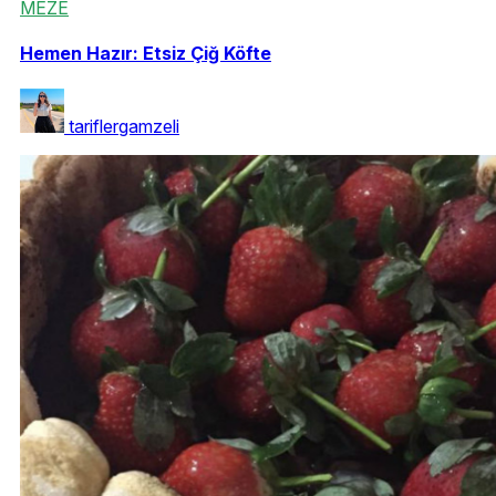
MEZE
Hemen Hazır: Etsiz Çiğ Köfte
tariflergamzeli