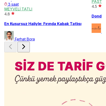
PASTA
3 saat
4.5
MEYVELİ TATLI
4.8
Dondurm
En Kusursuz Haliyle: Fırında Kabak Tatlısı
si
Ferhat Bora