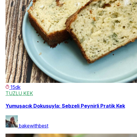
15dk
TUZLU KEK
Yumuşacık Dokusuyla: Sebzeli Peynirli Pratik Kek
bakewithbest