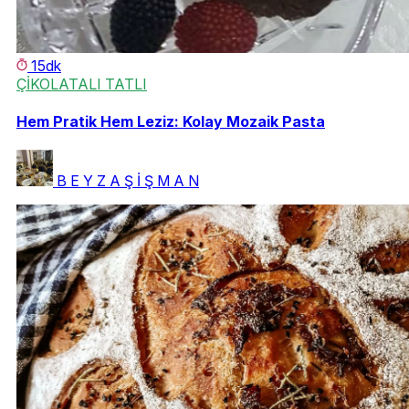
15dk
ÇİKOLATALI TATLI
Hem Pratik Hem Leziz: Kolay Mozaik Pasta
B E Y Z A Ş İ Ş M A N