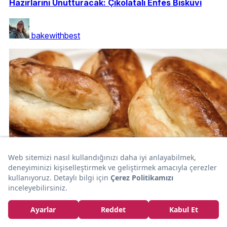
Hazırlarını Unutturacak: Çikolatalı Enfes Bisküvi
bakewithbest