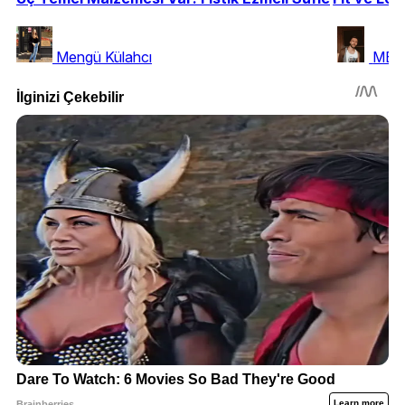
Mengü Külahcı
MERT