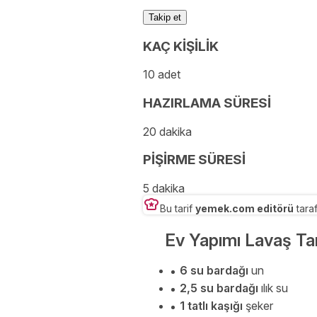
Takip et
KAÇ KİŞİLİK
10 adet
HAZIRLAMA SÜRESİ
20 dakika
PİŞİRME SÜRESİ
5 dakika
Bu tarif
yemek.com editörü
taraf
Ev Yapımı Lavaş Tar
6 su bardağı
un
2,5 su bardağı
ılık su
1 tatlı kaşığı
şeker