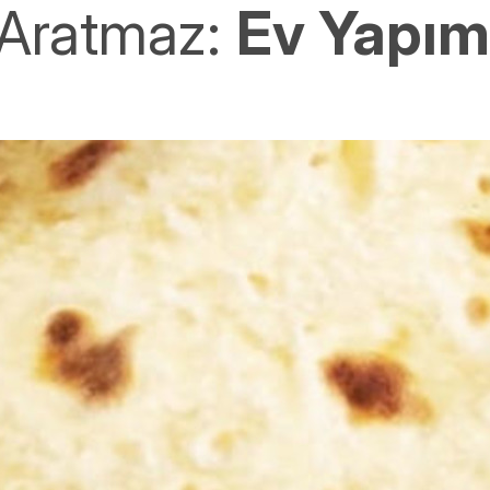
ı Aratmaz:
Ev Yapım