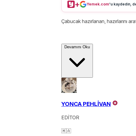
+
Yemek.com
'u kaydedin, de
Çabucak hazırlanan, hazırlarını ar
Devamını Oku
YONCA PEHLİVAN
EDİTOR
🇲🇦