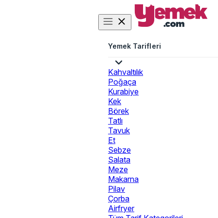
Yemek Tarifleri
Kahvaltılık
Poğaça
Kurabiye
Kek
Börek
Tatlı
Tavuk
Et
Sebze
Salata
Meze
Makarna
Pilav
Çorba
Airfryer