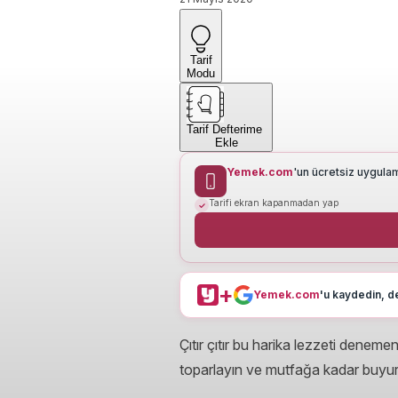
Tarif
Modu
Tarif Defterime
Ekle
Yemek.com
'un ücretsiz uygula
Tarifi ekran kapanmadan yap
+
Yemek.com
'u kaydedin, de
Çıtır çıtır bu harika lezzeti denemen
toparlayın ve mutfağa kadar buyu