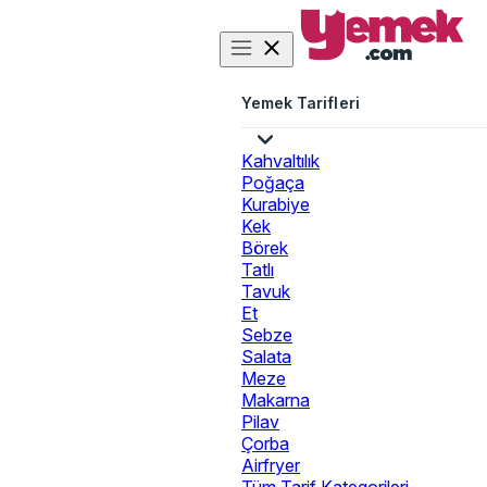
Yemek Tarifleri
Kahvaltılık
Poğaça
Kurabiye
Kek
Börek
Tatlı
Tavuk
Et
Sebze
Salata
Meze
Makarna
Pilav
Çorba
Airfryer