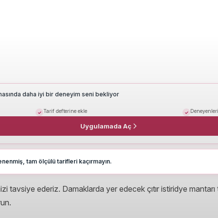
masında daha iyi bir deneyim seni bekliyor
Tarif defterine ekle
Deneyenleri
Uygulamada Aç
nenmiş, tam ölçülü tarifleri kaçırmayın.
izi tavsiye ederiz. Damaklarda yer edecek çıtır istiridye mantarı t
run.