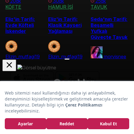
20dk
30dk
25dk
KÖFTE
HAMUR İŞİ
TAVUK
Eliz'in Tarifi:
Eliz'in Tarifi:
Seda'nın Tarifi:
Evde Köfteli
Klasik Kayseri
Beşamelli
İskender
Yağlaması
Yufkalı
Güveçte Tavuk
Elizin_mutfagi19
Elizin_mutfagi19
morvisnee
Çocuklar
Mini Kahvaltı:
İçin Fincanda
Kurumsal
Yumurta Tarifi
En Popüler Tarifler
Popüler Yaz Tarifleri