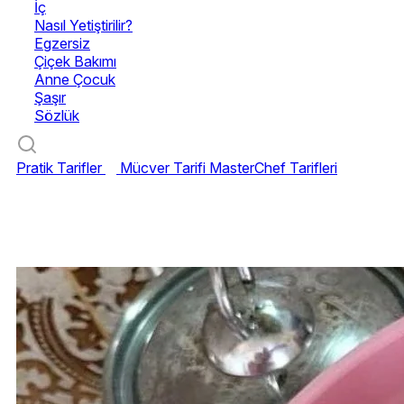
İç
Nasıl Yetiştirilir?
Egzersiz
Çiçek Bakımı
Anne Çocuk
Şaşır
Sözlük
Pratik Tarifler
Mücver Tarifi
MasterChef Tarifleri