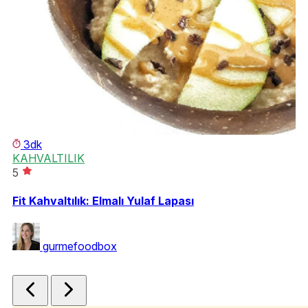
3dk
KAHVALTILIK
5
T
5
Fit Kahvaltılık: Elmalı Yulaf Lapası
Şe
gurmefoodbox