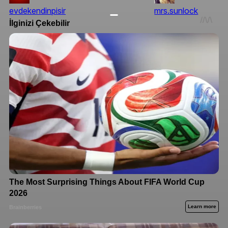
evdekendinpisir
mrs.sunlock