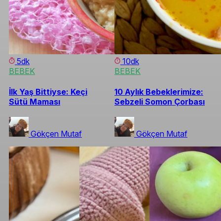
5dk
10dk
BEBEK
BEBEK
İlk Yaş Bittiyse: Keçi
10 Aylık Bebeklerimize:
Sütü Maması
Sebzeli Somon Çorbası
Gökçen Mutaf
Gökçen Mutaf