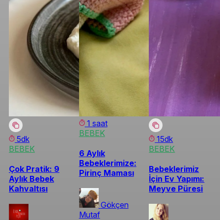
1 saat
BEBEK
5dk
15dk
BEBEK
BEBEK
6 Aylık
Bebeklerimize:
Çok Pratik: 9
Bebeklerimiz
Pirinç Maması
Aylık Bebek
İçin Ev Yapımı:
Kahvaltısı
Meyve Püresi
Gökçen
Mutaf