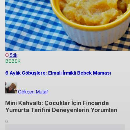
5dk
BEBEK
6 Aylık Göbüşlere: Elmalı İrmikli Bebek Maması
Gökçen Mutaf
Mini Kahvaltı: Çocuklar İçin Fincanda
Yumurta Tarifini Deneyenlerin Yorumları
0