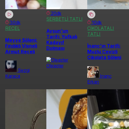
20dk
ŞERBETLİ TATLI
30dk
10dk
REÇEL
ÇİKOLATALI
Aysun'un
TATLI
Tarifi: Yufkalı
Meyve Şöleni:
Kadayıf
Fındıklı Vişneli
İnanç'ın Tarifi:
Dolması
Armut Reçeli
Muzlu Cevizli
Çikolata Şöleni
Oleaster
Sezgi
Karaca
Inanç
Erkan