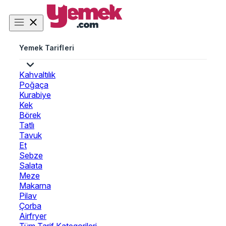
Yemek Tarifleri
Kahvaltılık
Poğaça
Kurabiye
Kek
Börek
Tatlı
Tavuk
Et
Sebze
Salata
Meze
Makarna
Pilav
Çorba
Airfryer