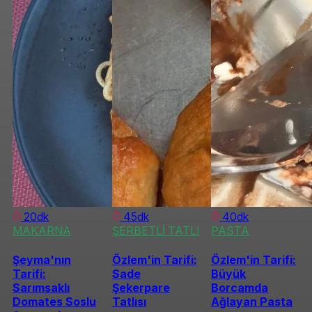
20dk
45dk
40dk
MAKARNA
ŞERBETLİ TATLI
PASTA
Şeyma'nın
Özlem'in Tarifi:
Özlem'in Tarifi:
Tarifi:
Sade
Büyük
Sarımsaklı
Şekerpare
Borcamda
Domates Soslu
Tatlısı
Ağlayan Pasta