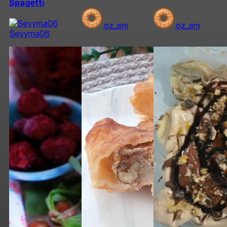
Spagetti
oz_em
oz_em
Seyyma06