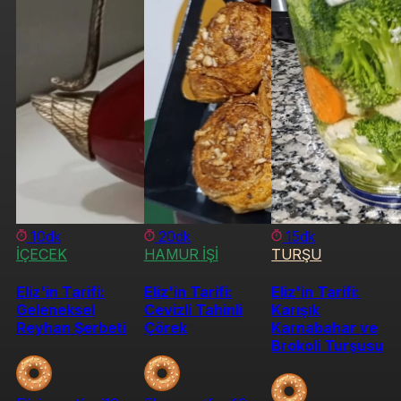
10dk
20dk
15dk
İÇECEK
HAMUR İŞİ
TURŞU
Eliz'in Tarifi:
Eliz'in Tarifi:
Eliz'in Tarifi:
Geleneksel
Cevizli Tahinli
Karışık
Reyhan Şerbeti
Çörek
Karnabahar ve
Brokoli Turşusu