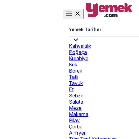
Yemek Tarifleri
Kahvaltılık
Poğaça
Kurabiye
Kek
Börek
Tatlı
Tavuk
Et
Sebze
Salata
Meze
Makarna
Pilav
Çorba
Airfryer