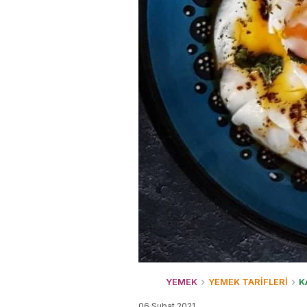
YEMEK
YEMEK TARİFLERİ
K
06 Şubat 2021