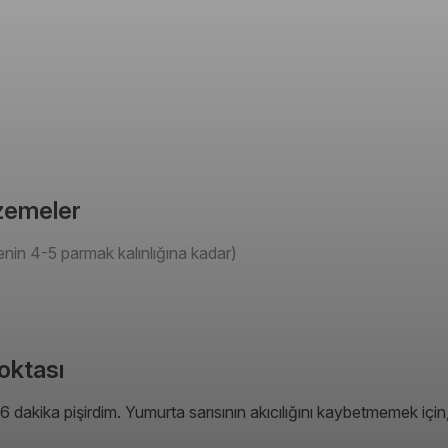
lzemeler
nin 4-5 parmak kalınlığına kadar)
Noktası
de 6 dakika pişirdim. Yumurta sarısının akıcılığını kaybetmemek iç