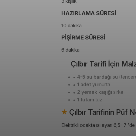
3 kişilik
HAZIRLAMA SÜRESİ
10 dakika
PİŞİRME SÜRESİ
6 dakika
Çılbır Tarifi İçin Ma
4-5 su bardağı
su (tencere
1 adet
yumurta
2 yemek kaşığı
sirke
1 tutam
tuz
Çılbır Tarifinin Püf 
Elektrikli ocakta ısı ayarı 6,5- 7 '