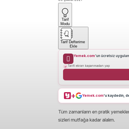
Tarif
Modu
Tarif Defterime
Ekle
Yemek.com
'un ücretsiz uygula
Tarifi ekran kapanmadan yap
+
Yemek.com
'u kaydedin, de
Tüm zamanların en pratik yemeklerind
sizleri mutfağa kadar alalım.