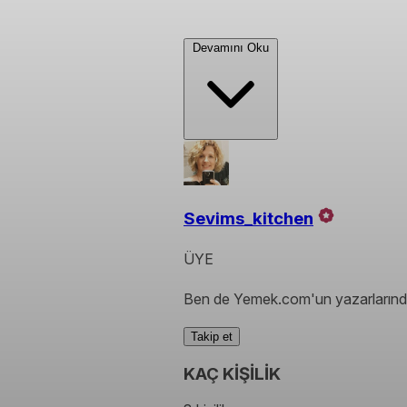
Devamını Oku
Sevims_kitchen
ÜYE
Ben de Yemek.com'un yazarlarında
Takip et
KAÇ KİŞİLİK