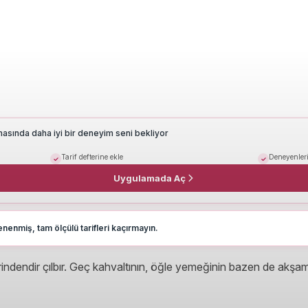
masında daha iyi bir deneyim seni bekliyor
Tarif defterine ekle
Deneyenleri
Uygulamada Aç
nenmiş, tam ölçülü tarifleri kaçırmayın.
endir çılbır. Geç kahvaltının, öğle yemeğinin bazen de akşamın kur