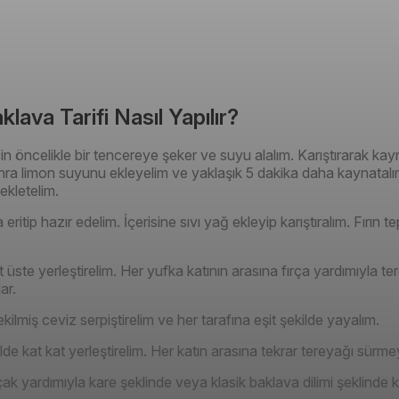
klava Tarifi Nasıl Yapılır?
çin öncelikle bir tencereye şeker ve suyu alalım. Karıştırarak k
ra limon suyunu ekleyelim ve yaklaşık 5 dakika daha kaynatal
ekletelim.
itip hazır edelim. İçerisine sıvı yağ ekleyip karıştıralım. Fırın tep
üste yerleştirelim. Her yufka katının arasına fırça yardımıyla t
ar.
kilmiş ceviz serpiştirelim ve her tarafına eşit şekilde yayalım.
lde kat kat yerleştirelim. Her katın arasına tekrar tereyağı sürm
ak yardımıyla kare şeklinde veya klasik baklava dilimi şeklinde 