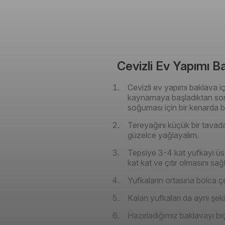
Cevizli Ev Yapımı Ba
Cevizli ev yapımı baklava i
kaynamaya başladıktan son
soğuması için bir kenarda b
Tereyağını küçük bir tavada er
güzelce yağlayalım.
Tepsiye 3-4 kat yufkayı üst 
kat kat ve çıtır olmasını sağl
Yufkaların ortasına bolca çe
Kalan yufkaları da aynı şeki
Hazırladığımız baklavayı bıç