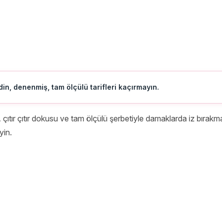
in, denenmiş, tam ölçülü tarifleri kaçırmayın.
,
çıtır çıtır dokusu ve tam ölçülü şerbetiyle damaklarda iz bırakma
yin.