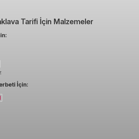
klava Tarifi İçin Malzemeler
in:
z
rbeti İçin: