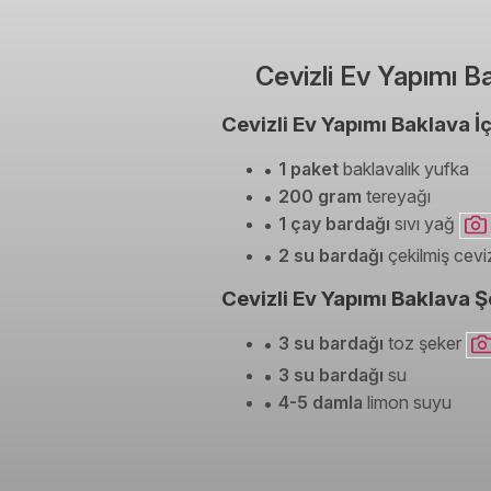
Cevizli Ev Yapımı Ba
Cevizli Ev Yapımı Baklava İç
1 paket
baklavalık yufka
200 gram
tereyağı
1 çay bardağı
sıvı yağ
2 su bardağı
çekilmiş cevi
Cevizli Ev Yapımı Baklava Şe
3 su bardağı
toz şeker
3 su bardağı
su
4-5 damla
limon suyu