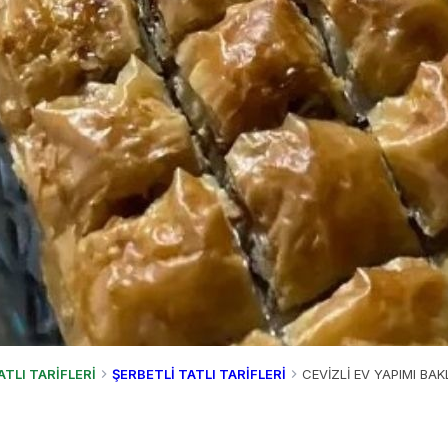
ATLI TARİFLERİ
ŞERBETLİ TATLI TARİFLERİ
CEVİZLİ EV YAPIMI BAK