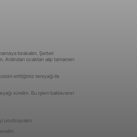
aynamaya bırakalım. Şerbet
ım. Ardından ocaktan alıp tamamen
sisini erittiğimiz tereyağı ile
ereyağı sürelim. Bu işlem baklavanın
eyi unutmayalım.
keselim.