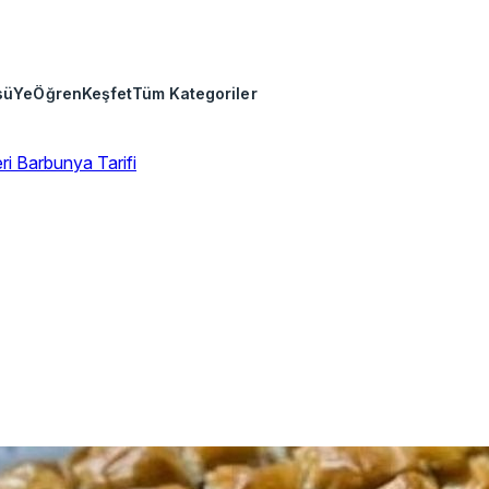
sü
Ye
Öğren
Keşfet
Tüm Kategoriler
eri
Barbunya Tarifi