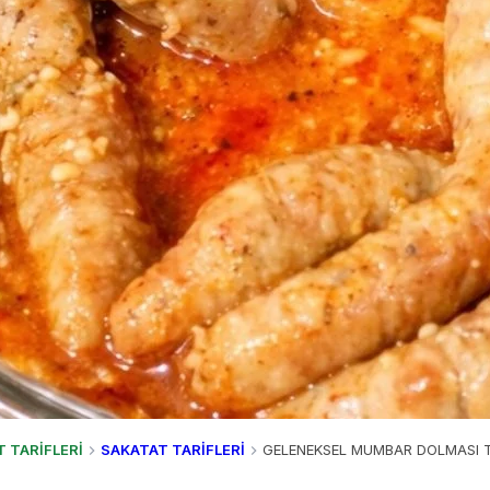
T TARİFLERİ
SAKATAT TARİFLERİ
GELENEKSEL MUMBAR DOLMASI T