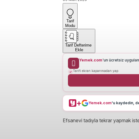
Tarif
Modu
Tarif Defterime
Ekle
Yemek.com
'un ücretsiz uygula
Tarifi ekran kapanmadan yap
+
Yemek.com
'u kaydedin, de
Efsanevi tadıyla tekrar yapmak ist