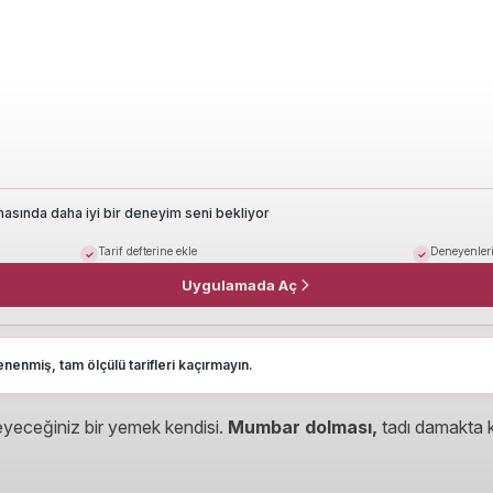
masında daha iyi bir deneyim seni bekliyor
Tarif defterine ekle
Deneyenleri
Uygulamada Aç
nenmiş, tam ölçülü tarifleri kaçırmayın.
eyeceğiniz bir yemek kendisi.
Mumbar dolması,
tadı damakta k