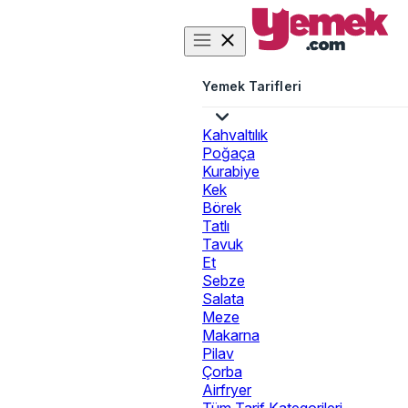
Yemek Tarifleri
Kahvaltılık
Poğaça
Kurabiye
Kek
Börek
Tatlı
Tavuk
Et
Sebze
Salata
Meze
Makarna
Pilav
Çorba
Airfryer