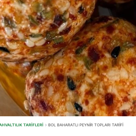
AHVALTILIK TARİFLERİ
BOL BAHARATLI PEYNİR TOPLARI TARİFİ