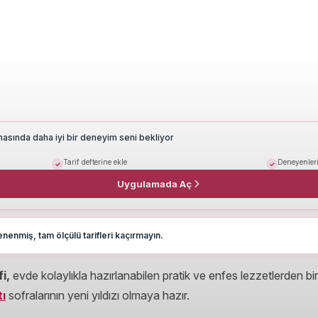
masında daha iyi bir deneyim seni bekliyor
Tarif defterine ekle
Deneyenleri
Uygulamada Aç
nenmiş, tam ölçülü tarifleri kaçırmayın.
i,
evde kolaylıkla hazırlanabilen pratik ve enfes lezzetlerden bi
ı
sofralarının yeni yıldızı olmaya hazır.