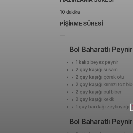
10 dakika
PİŞİRME SÜRESİ
—
Bol Baharatlı Peynir
1 kalıp
beyaz peynir
2 çay kaşığı
susam
2 çay kaşığı
çörek otu
2 çay kaşığı
kırmızı toz bib
2 çay kaşığı
pul biber
2 çay kaşığı
kekik
1 çay bardağı
zeytinyağı
Bol Baharatlı Peynir 