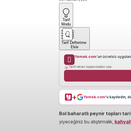
Tarif
Modu
Tarif Defterime
Ekle
Yemek.com
'un ücretsiz uygula
Tarifi ekran kapanmadan yap
+
Yemek.com
'u kaydedin, de
Bol baharatlı peynir topları tarif
yiyeceğiniz bu atıştırmalık,
kahvalt