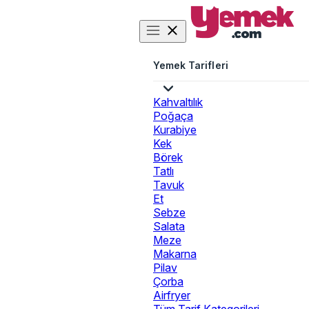
Yemek Tarifleri
Kahvaltılık
Poğaça
Kurabiye
Kek
Börek
Tatlı
Tavuk
Et
Sebze
Salata
Meze
Makarna
Pilav
Çorba
Airfryer