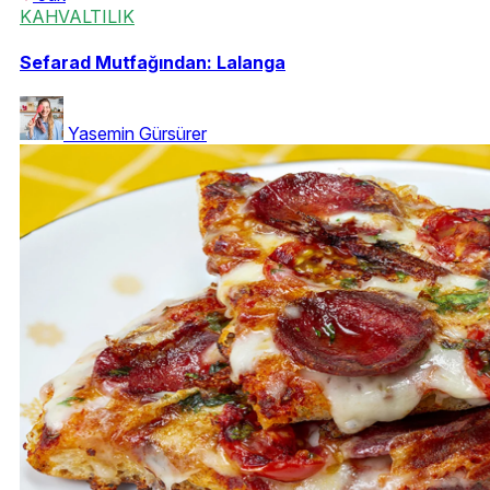
KAHVALTILIK
Sefarad Mutfağından: Lalanga
Yasemin Gürsürer