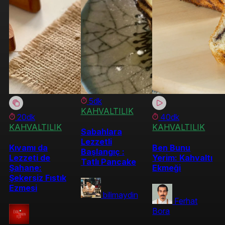
5dk
KAHVALTILIK
20dk
40dk
KAHVALTILIK
KAHVALTILIK
Sabahlara
Lezzetli
Kıvamı da
Ben Bunu
Başlangıç :
Lezzeti de
Yerim: Kahvaltı
Tatlı Pancake
Şahane:
Ekmeği
Şekersiz Fıstık
Ezmesi
bilimaydin
Ferhat
Bora