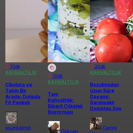
10dk
20dk
KAHVALTILIK
KAHVALTILIK
10dk
KAHVALTILIK
Çikolata ve
Bozulmadan
Tahin Bir
Uzun Süre
Tam
Arada: Dolgulu
Dayanır:
Kahvaltılık:
Fit Pankek
Sarımsaklı
Biberli Çökelek
Domates Sos
Bastırması
esumkarmel
Cemre
Gökçen