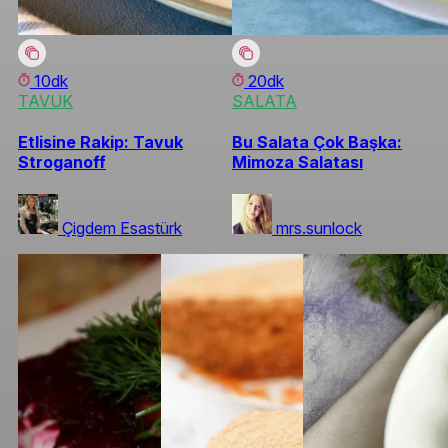
10dk
20dk
TAVUK
SALATA
Etlisine Rakip: Tavuk
Bu Salata Çok Başka:
Stroganoff
Mimoza Salatası
Çigdem Esastürk
mrs.sunlock