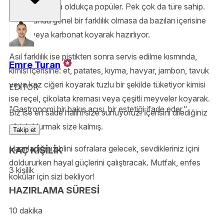
restoranlarında oldukça popüler. Pek çok da türe sahip.
Hamurunda genel bir farklılık olmasa da bazıları içerisine
maya veya karbonat koyarak hazırlıyor.
Asıl farklılık ise piştikten sonra servis edilme kısmında,
Emre Turan
kimisi içerisine: et, patates, kıyma, havyar, jambon, tavuk
veya kaz ciğeri koyarak tuzlu bir şekilde tüketiyor kimisi
EDİTOR
ise reçel, çikolata kreması veya çeşitli meyveler koyarak.
"Gastronomi bir bakış açısı, bir estetiği ifade eder."
Biz ise en sade halini size sunuyoruz. İçerisini dilediğiniz
gibi doldurmak size kalmış.
Takip et
Hazırladığınız blini sofralara gelecek, sevdikleriniz içini
KAÇ KİŞİLİK
doldururken hayal güçlerini çalıştıracak. Mutfak, enfes
3 kişilik
kokular için sizi bekliyor!
HAZIRLAMA SÜRESİ
10 dakika