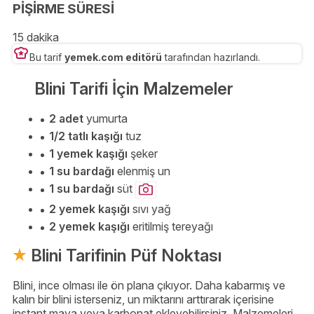
PİŞİRME SÜRESİ
15 dakika
Bu tarif
yemek.com editörü
tarafından hazırlandı.
Blini Tarifi İçin Malzemeler
2 adet
yumurta
1/2 tatlı kaşığı
tuz
1 yemek kaşığı
şeker
1 su bardağı
elenmiş un
1 su bardağı
süt
2 yemek kaşığı
sıvı yağ
2 yemek kaşığı
eritilmiş tereyağı
Blini Tarifinin Püf Noktası
Blini, ince olması ile ön plana çıkıyor. Daha kabarmış ve
kalın bir blini isterseniz, un miktarını arttırarak içerisine
instant maya veya karbonat ekleyebilirsiniz. Malzemeleri,