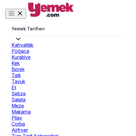
Yemek Tarifleri
Kahvaltılık
Poğaça
Kurabiye
Kek
Börek
Tatlı
Tavuk
Et
Sebze
Salata
Meze
Makarna
Pilav
Çorba
Airfryer