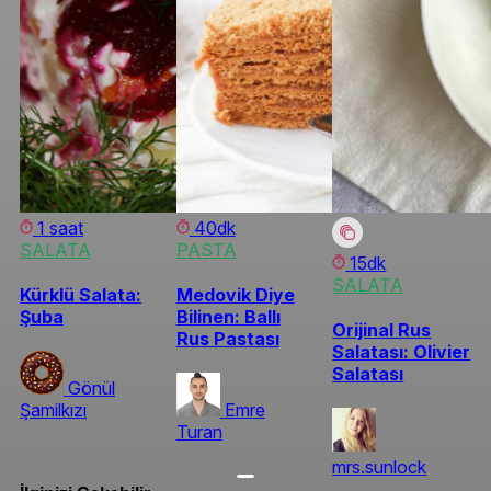
1 saat
40dk
SALATA
PASTA
15dk
SALATA
Kürklü Salata:
Medovik Diye
Şuba
Bilinen: Ballı
Orijinal Rus
Rus Pastası
Salatası: Olivier
Salatası
Gönül
Şamilkızı
Emre
Turan
mrs.sunlock