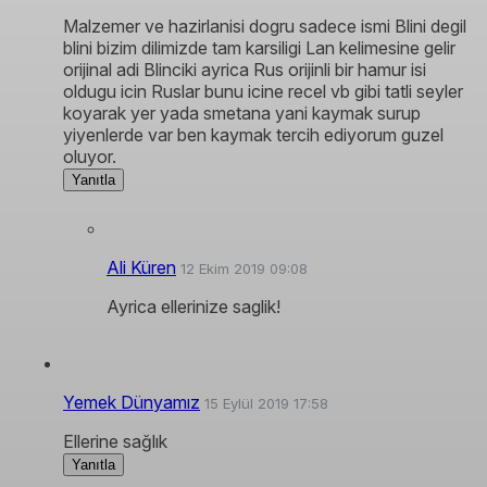
Malzemer ve hazirlanisi dogru sadece ismi Blini degil
blini bizim dilimizde tam karsiligi Lan kelimesine gelir
orijinal adi Blinciki ayrica Rus orijinli bir hamur isi
oldugu icin Ruslar bunu icine recel vb gibi tatli seyler
koyarak yer yada smetana yani kaymak surup
yiyenlerde var ben kaymak tercih ediyorum guzel
oluyor.
Yanıtla
Ali Küren
12 Ekim 2019 09:08
Ayrica ellerinize saglik!
Yemek Dünyamız
15 Eylül 2019 17:58
Ellerine sağlık
Yanıtla