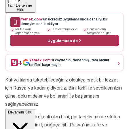
Tarif Defterime
Ekle
Yemek.com
'un ücretsiz uygulamasında daha iyi bir
deneyim seni bekliyor
Tarifi ekran
Tarif defterine ekle
Deneyenlerin
kapanmadan yap
fotoğraflarını gör
Uygulamada Aç
Yemek.com
'u kaydedin, denenmiş, tam ölçülü
+
tarifleri kaçırmayın.
Kahvaltılarda tüketebileceğiniz oldukça pratik bir lezzet
için Rusya'ya kadar gidiyoruz. Blini tarifi ile sevdiklerinizin
güne, dolu mideler ve bol enerji ile başlamasını
sağlayacaksınız.
Devamını Oku
Rus veya slav kökenli olan blini, pastanelerimizde sıklıkla
gördüğümüz simit, poğaça gibi Rusya'nın kafe ve