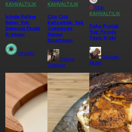
KAHVALTILIK
KAHVALTILIK
10dk
KAHVALTILIK
İçinde Rafine
Çıtır Çıtır
Şeker Yok:
Kahvaltılık: Yağ
Daha Pratiği
Şekersiz Fındık
Çekmeyen
Yok: Fırında
Kreması
Hamur
Tepsi Krebi
Kızartması
mrv245
Gökçen
Cemre
Mutaf
Özgüzel