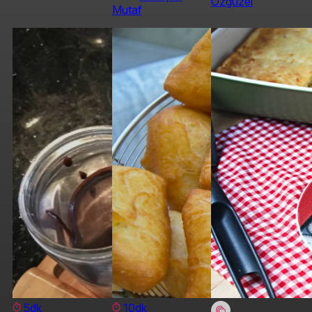
Özgüzel
Mutaf
5dk
10dk