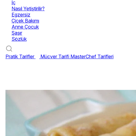
İç
Nasıl Yetiştirilir?
Egzersiz
Çiçek Bakımı
Anne Çocuk
Şaşır
Sözlük
Pratik Tarifler
Mücver Tarifi
MasterChef Tarifleri