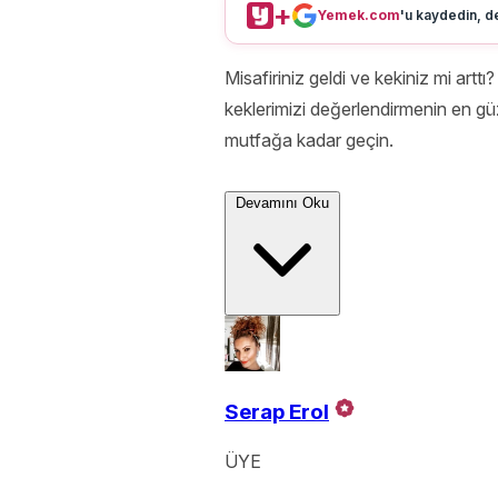
+
Yemek.com
'u kaydedin, de
Misafiriniz geldi ve kekiniz mi art
keklerimizi değerlendirmenin en güze
mutfağa kadar geçin.
Devamını Oku
Serap Erol
ÜYE