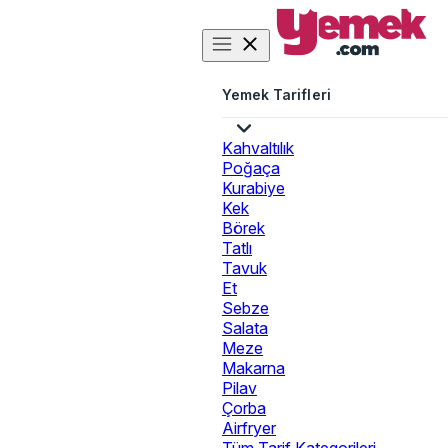
Yemek Tarifleri
Kahvaltılık
Poğaça
Kurabiye
Kek
Börek
Tatlı
Tavuk
Et
Sebze
Salata
Meze
Makarna
Pilav
Çorba
Airfryer