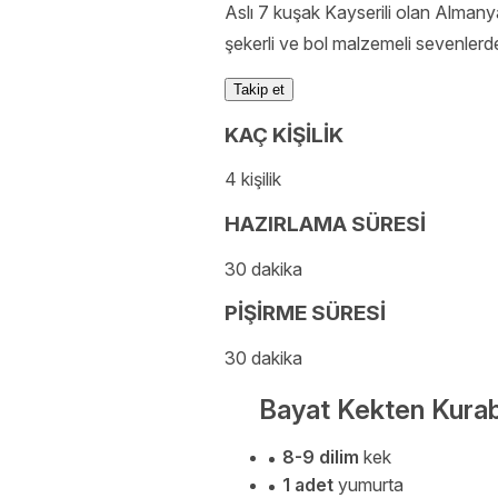
Aslı 7 kuşak Kayserili olan Almany
şekerli ve bol malzemeli sevenlerd
Takip et
KAÇ KİŞİLİK
4 kişilik
HAZIRLAMA SÜRESİ
30 dakika
PİŞİRME SÜRESİ
30 dakika
Bayat Kekten Kurabi
8-9 dilim
kek
1 adet
yumurta