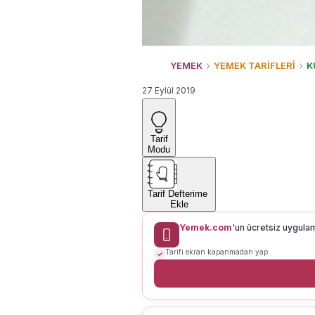
YEMEK
YEMEK TARİFLERİ
K
27 Eylül 2019
Tarif
Modu
Tarif Defterime
Ekle
Yemek.com
'un ücretsiz uygula
Tarifi ekran kapanmadan yap