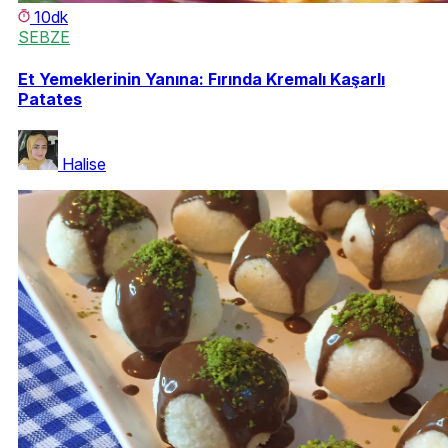
10dk
SEBZE
Et Yemeklerinin Yanına: Fırında Kremalı Kaşarlı
Patates
Halise