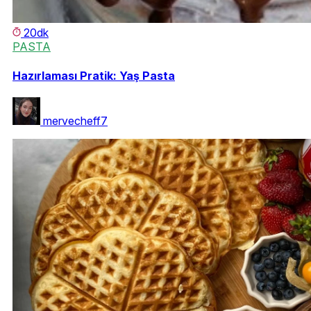
20dk
PASTA
Hazırlaması Pratik: Yaş Pasta
mervecheff7