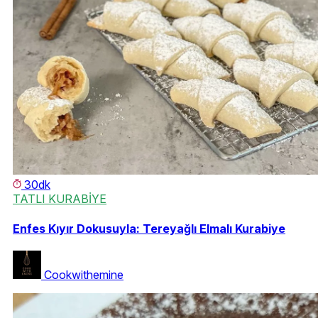
30dk
TATLI KURABİYE
Enfes Kıyır Dokusuyla: Tereyağlı Elmalı Kurabiye
Cookwithemine