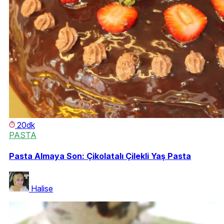
20dk
PASTA
Pasta Almaya Son: Çikolatalı Çilekli Yaş Pasta
Halise