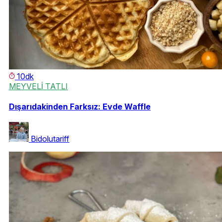
10dk
MEYVELİ TATLI
Dışarıdakinden Farksız: Evde Waffle
Bidolutariff