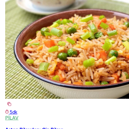
5dk
PİLAV