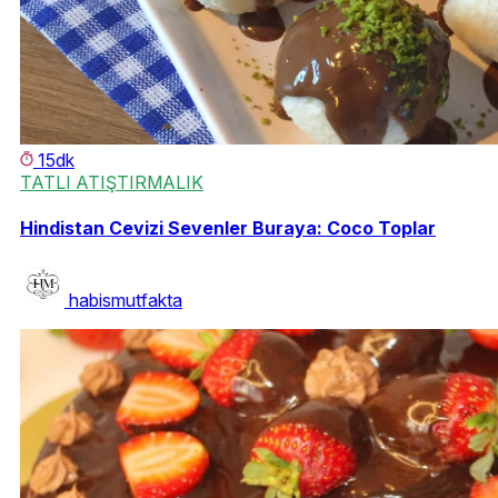
15dk
TATLI ATIŞTIRMALIK
Hindistan Cevizi Sevenler Buraya: Coco Toplar
habismutfakta