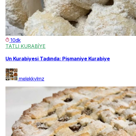
10dk
TATLI KURABİYE
Un Kurabiyesi Tadında: Pişmaniye Kurabiye
melekkylmz