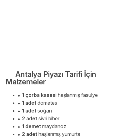
Antalya Piyazı Tarifi İçin
Malzemeler
1 çorba kasesi
haşlanmış fasulye
1 adet
domates
1 adet
soğan
2 adet
sivri biber
1 demet
maydanoz
2 adet
haşlanmış yumurta