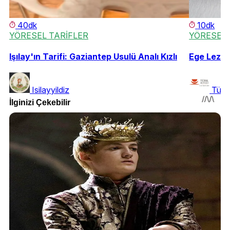
40dk
10dk
YÖRESEL TARİFLER
YÖRESEL 
Işılay'ın Tarifi: Gaziantep Usulü Analı Kızlı
Ege Lezze
Isilayyildiz
Türk