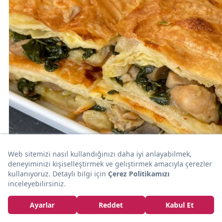
20dk
HAMUR İŞİ
Farklı Börek Arayanlara: Mantarlı Ispanaklı Tavuklu
Börek