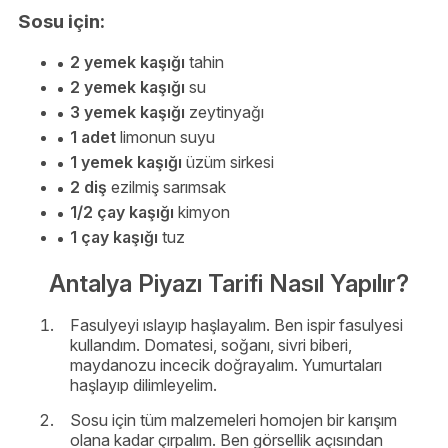
Sosu için:
2 yemek kaşığı
tahin
2 yemek kaşığı
su
3 yemek kaşığı
zeytinyağı
1 adet
limonun suyu
1 yemek kaşığı
üzüm sirkesi
2 diş
ezilmiş sarımsak
1/2 çay kaşığı
kimyon
1 çay kaşığı
tuz
Antalya Piyazı Tarifi Nasıl Yapılır?
Fasulyeyi ıslayıp haşlayalım. Ben ispir fasulyesi
kullandım. Domatesi, soğanı, sivri biberi,
maydanozu incecik doğrayalım. Yumurtaları
haşlayıp dilimleyelim.
Sosu için tüm malzemeleri homojen bir karışım
olana kadar çırpalım. Ben görsellik açısından