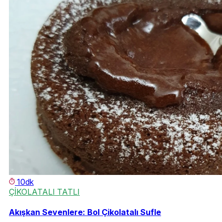
10dk
ÇİKOLATALI TATLI
Akışkan Sevenlere: Bol Çikolatalı Sufle