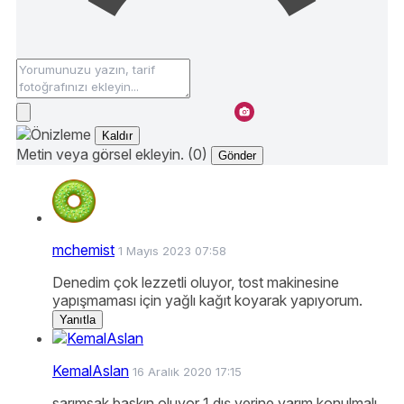
Kaldır
Metin veya görsel ekleyin. (0)
Gönder
mchemist
1 Mayıs 2023 07:58
Denedim çok lezzetli oluyor, tost makinesine
yapışmaması için yağlı kağıt koyarak yapıyorum.
Yanıtla
KemalAslan
16 Aralık 2020 17:15
sarımsak baskın oluyor 1 dış yerine yarım konulmalı