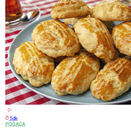
5dk
POĞAÇA