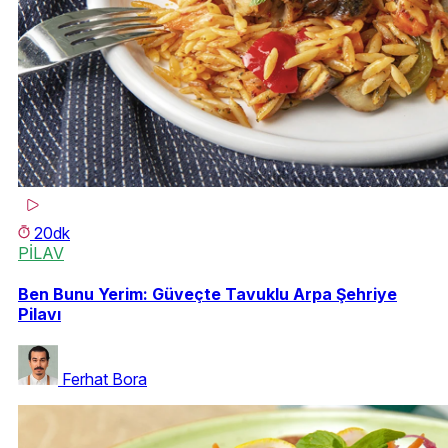
20dk
PİLAV
Ben Bunu Yerim: Güveçte Tavuklu Arpa Şehriye
Pilavı
Ferhat Bora