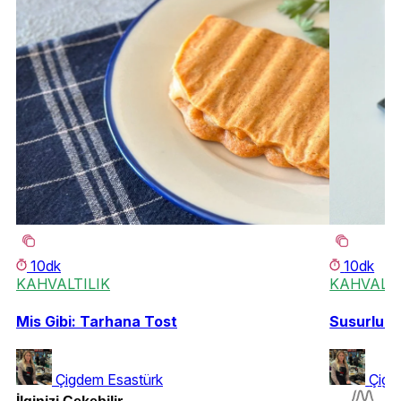
10dk
10dk
KAHVALTILIK
KAHVALTI
Mis Gibi: Tarhana Tost
Susurluk 
Çigdem Esastürk
Çigd