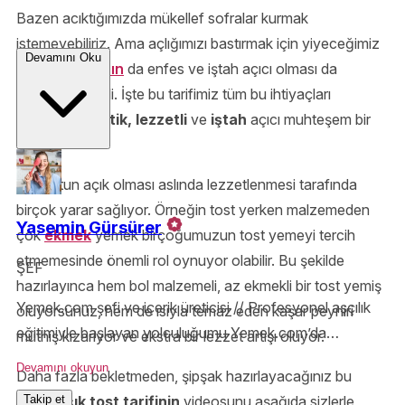
Bazen acıktığımızda mükellef sofralar kurmak
istemeyebiliriz. Ama açlığımızı bastırmak için yiyeceğimiz
Devamını Oku
atıştırmalıkların
da enfes ve iştah açıcı olması da
oldukça önemli. İşte bu tarifimiz tüm bu ihtiyaçları
karşılayan
pratik, lezzetli
ve
iştah
açıcı muhteşem bir
tost!
Bu tostun açık olması aslında lezzetlenmesi tarafında
birçok yarar sağlıyor. Örneğin tost yerken malzemeden
Yasemin Gürsürer
çok
ekmek
yemek birçoğumuzun tost yemeyi tercih
etmemesinde önemli rol oynuyor olabilir. Bu şekilde
ŞEF
hazırlayınca hem bol malzemeli, az ekmekli bir tost yemiş
Yemek.com şefi ve içerik üreticisi // Profesyonel aşçılık
oluyorsunuz, hem de ısıyla temaz eden kaşar peyniri
eğitimiyle başlayan yolculuğumu Yemek.com’da
müthiş kızarıyor ve ekstra bir lezzet artışı oluyor.
sürdürüyorum. Teknik bilgiyle yoğrulmuş, ilham veren
Devamını okuyun
Daha fazla bekletmeden, şipşak hazırlayacağınız bu
tarifler hazırlamak benim için sadece iş değil, büyük bir
nefis açık tost tarifinin
videosunu aşağıda sizlerle
Takip et