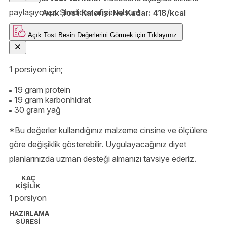
tutku. 🍔🍳🥑
paylaşıyoruz. Şimdiden afiyet olsun!
Açık Tost Kalorisi Ne Kadar:
418/kcal
Açık Tost
Besin Değerlerini Görmek için
Tıklayınız.
1 porsiyon için;
19 gram protein
19 gram karbonhidrat
30 gram yağ
*Bu değerler kullandığınız malzeme cinsine ve ölçülere
göre değişiklik gösterebilir. Uygulayacağınız diyet
planlarınızda uzman desteği almanızı tavsiye ederiz.
KAÇ
KİŞİLİK
1 porsiyon
HAZIRLAMA
SÜRESİ