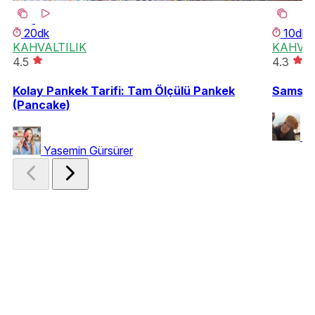
20dk
10dk
KAHVALTILIK
KAHVAL
4.5
4.3
Kolay Pankek Tarifi: Tam Ölçülü Pankek
Samsun
(Pancake)
G
Yasemin Gürsürer