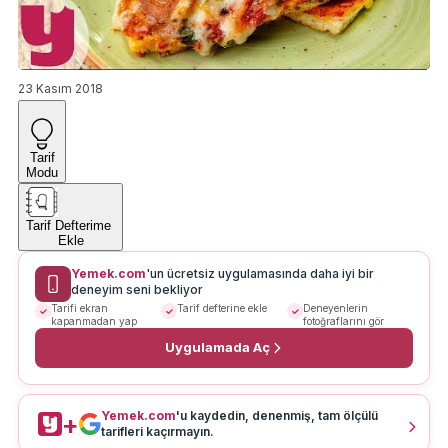
23 Kasım 2018
Tarif
Modu
Tarif Defterime
Ekle
Yemek.com
'un ücretsiz uygulamasında daha iyi bir
deneyim seni bekliyor
Tarifi ekran
Tarif defterine ekle
Deneyenlerin
kapanmadan yap
fotoğraflarını gör
Uygulamada Aç
Yemek.com
'u kaydedin, denenmiş, tam ölçülü
+
tarifleri kaçırmayın.