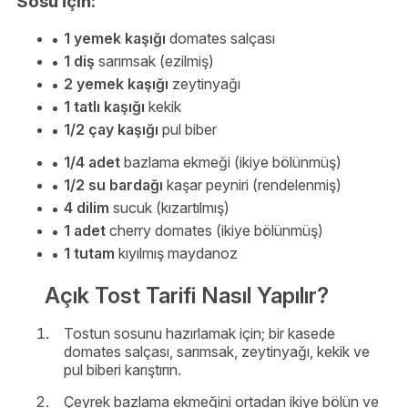
Sosu İçin:
1 yemek kaşığı
domates salçası
1 diş
sarımsak (ezilmiş)
2 yemek kaşığı
zeytinyağı
1 tatlı kaşığı
kekik
1/2 çay kaşığı
pul biber
1/4 adet
bazlama ekmeği (ikiye bölünmüş)
1/2 su bardağı
kaşar peyniri (rendelenmiş)
4 dilim
sucuk (kızartılmış)
1 adet
cherry domates (ikiye bölünmüş)
1 tutam
kıyılmış maydanoz
Açık Tost Tarifi Nasıl Yapılır?
Tostun sosunu hazırlamak için; bir kasede
domates salçası, sarımsak, zeytinyağı, kekik ve
pul biberi karıştırın.
Çeyrek bazlama ekmeğini ortadan ikiye bölün ve