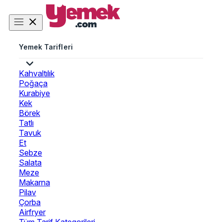
Yemek Tarifleri
Kahvaltılık
Poğaça
Kurabiye
Kek
Börek
Tatlı
Tavuk
Et
Sebze
Salata
Meze
Makarna
Pilav
Çorba
Airfryer