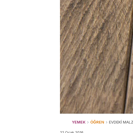
YEMEK
ÖĞREN
EVDEKİ MAL
22 Ocak 2016