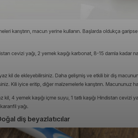
meleri karıştırın, macun yerine kullanın. Başlarda oldukça garip
stan cevizi yağı, 2 yemek kaşığı karbonat, 8-15 damla kadar nan
beyaz kil de ekleyebilirsiniz. Daha gelişmiş ve etkili bir diş macun
siniz. Kili iyice eritip, diğer malzemelerle karıştırın. Macununuz ha
kil, 4 yemek kaşığı içme suyu, 1 tatlı kaşığı Hindistan cevizi ya
karanfil yağı.
ğal diş beyazlatıcılar