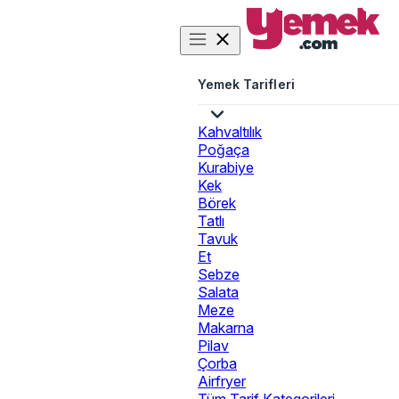
Yemek Tarifleri
Kahvaltılık
Poğaça
Kurabiye
Kek
Börek
Tatlı
Tavuk
Et
Sebze
Salata
Meze
Makarna
Pilav
Çorba
Airfryer