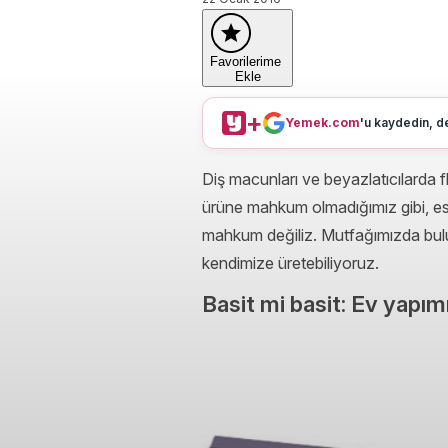
Favorilerime
Ekle
+
Yemek.com
'u kaydedin, de
Diş macunları ve beyazlatıcılarda 
ürüne mahkum olmadığımız gibi, este
mahkum değiliz. Mutfağımızda bulun
kendimize üretebiliyoruz.
Basit mi basit: Ev yapı