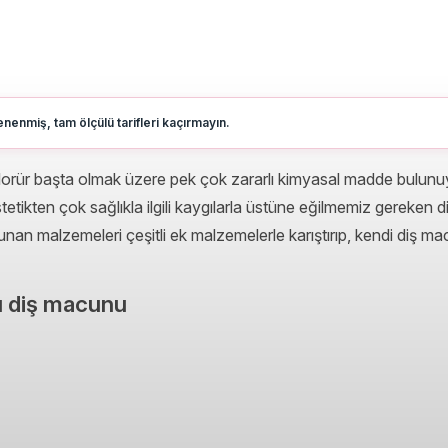
nenmiş, tam ölçülü tarifleri kaçırmayın.
florür başta olmak üzere pek çok zararlı kimyasal madde bulunuy
tikten çok sağlıkla ilgili kaygılarla üstüne eğilmemiz gereken d
an malzemeleri çeşitli ek malzemelerle karıştırıp, kendi diş m
mı diş macunu