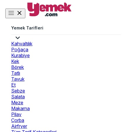
Yemek Tarifleri
Kahvaltılık
Poğaça
Kurabiye
Kek
Börek
Tatlı
Tavuk
Et
Sebze
Salata
Meze
Makarna
Pilav
Çorba
Airfryer