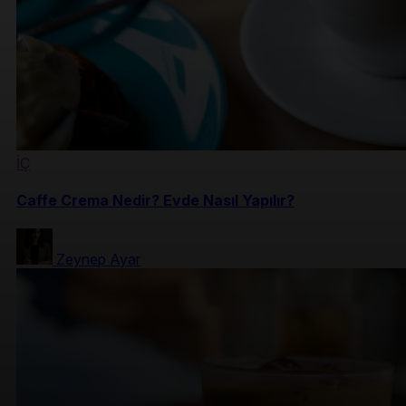
İÇ
Caffe Crema Nedir? Evde Nasıl Yapılır?
Zeynep Ayar