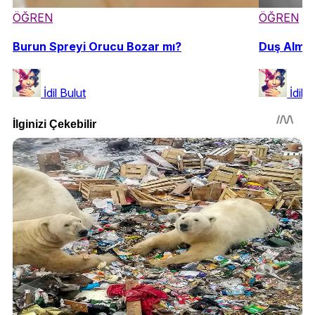
ÖĞREN
ÖĞREN
Burun Spreyi Orucu Bozar mı?
Duş Almak
İdil Bulut
İdil 