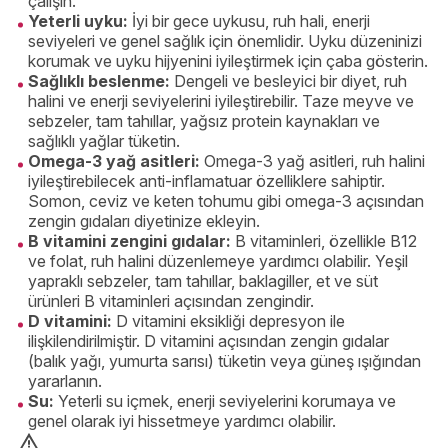
çalışın.
Yeterli uyku:
İyi bir gece uykusu, ruh hali, enerji
seviyeleri ve genel sağlık için önemlidir. Uyku düzeninizi
korumak ve uyku hijyenini iyileştirmek için çaba gösterin.
Sağlıklı beslenme:
Dengeli ve besleyici bir diyet, ruh
halini ve enerji seviyelerini iyileştirebilir. Taze meyve ve
sebzeler, tam tahıllar, yağsız protein kaynakları ve
sağlıklı yağlar tüketin.
Omega-3 yağ asitleri:
Omega-3 yağ asitleri, ruh halini
iyileştirebilecek anti-inflamatuar özelliklere sahiptir.
Somon, ceviz ve keten tohumu gibi omega-3 açısından
zengin gıdaları diyetinize ekleyin.
B vitamini zengini gıdalar:
B vitaminleri, özellikle B12
ve folat, ruh halini düzenlemeye yardımcı olabilir. Yeşil
yapraklı sebzeler, tam tahıllar, baklagiller, et ve süt
ürünleri B vitaminleri açısından zengindir.
D vitamini:
D vitamini eksikliği depresyon ile
ilişkilendirilmiştir. D vitamini açısından zengin gıdalar
(balık yağı, yumurta sarısı) tüketin veya güneş ışığından
yararlanın.
Su:
Yeterli su içmek, enerji seviyelerini korumaya ve
genel olarak iyi hissetmeye yardımcı olabilir.