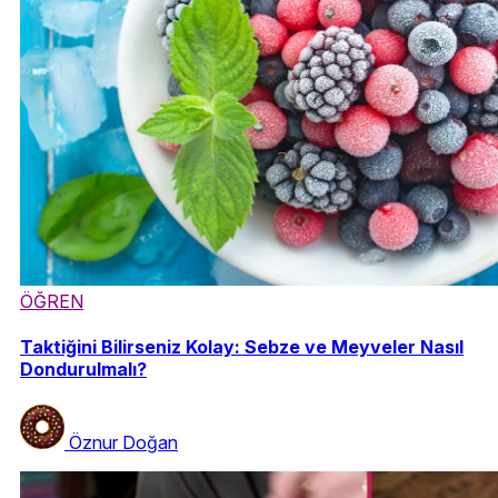
ÖĞREN
Taktiğini Bilirseniz Kolay: Sebze ve Meyveler Nasıl
Dondurulmalı?
Öznur Doğan