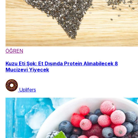
ÖĞREN
Kuzu Eti Şok: Et Dışında Protein Alınabilecek 8
Mucizevi Yiyecek
Uplifers