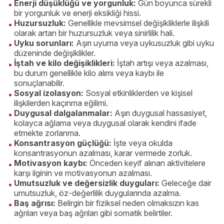
Enerji düşüklüğü ve yorgunluk:
Gün boyunca sürekli
bir yorgunluk ve enerji eksikliği hissi.
Huzursuzluk:
Genellikle mevsimsel değişikliklerle ilişkili
olarak artan bir huzursuzluk veya sinirlilik hali.
Uyku sorunları:
Aşırı uyuma veya uykusuzluk gibi uyku
düzeninde değişiklikler.
İştah ve kilo değişiklikleri:
İştah artışı veya azalması,
bu durum genellikle kilo alımı veya kaybı ile
sonuçlanabilir.
Sosyal izolasyon:
Sosyal etkinliklerden ve kişisel
ilişkilerden kaçınma eğilimi.
Duygusal dalgalanmalar:
Aşırı duygusal hassasiyet,
kolayca ağlama veya duygusal olarak kendini ifade
etmekte zorlanma.
Konsantrasyon güçlüğü:
İşte veya okulda
konsantrasyonun azalması, karar vermede zorluk.
Motivasyon kaybı:
Önceden keyif alınan aktivitelere
karşı ilginin ve motivasyonun azalması.
Umutsuzluk ve değersizlik duyguları:
Geleceğe dair
umutsuzluk, öz-değerlilik duygularında azalma.
Baş ağrısı:
Belirgin bir fiziksel neden olmaksızın kas
ağrıları veya baş ağrıları gibi somatik belirtiler.