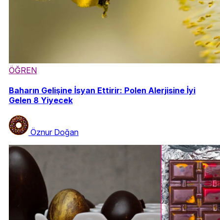
ÖĞREN
Baharın Gelişine İsyan Ettirir: Polen Alerjisine İyi
Gelen 8 Yiyecek
Öznur Doğan