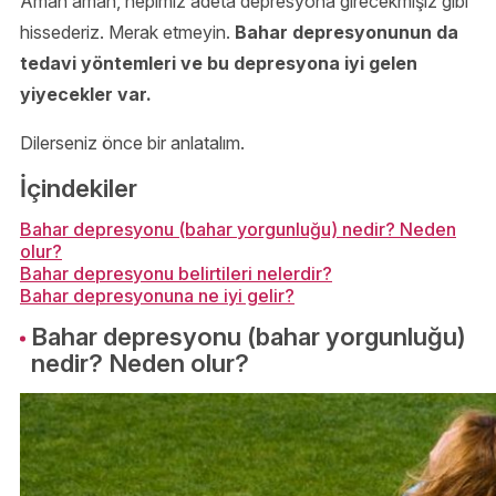
Aman aman, hepimiz adeta depresyona girecekmişiz gibi
hissederiz. Merak etmeyin.
Bahar depresyonunun da
tedavi yöntemleri ve bu depresyona iyi gelen
yiyecekler var.
Dilerseniz önce bir anlatalım.
İçindekiler
Bahar depresyonu (bahar yorgunluğu) nedir? Neden
olur?
Bahar depresyonu belirtileri nelerdir?
Bahar depresyonuna ne iyi gelir?
Bahar depresyonu (bahar yorgunluğu)
nedir? Neden olur?