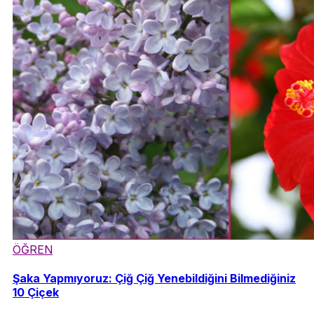
ÖĞREN
Şaka Yapmıyoruz: Çiğ Çiğ Yenebildiğini Bilmediğiniz
10 Çiçek