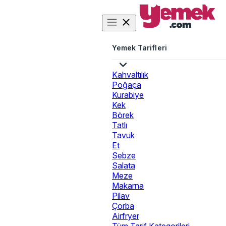
Yemek Tarifleri
Kahvaltılık
Poğaça
Kurabiye
Kek
Börek
Tatlı
Tavuk
Et
Sebze
Salata
Meze
Makarna
Pilav
Çorba
Airfryer