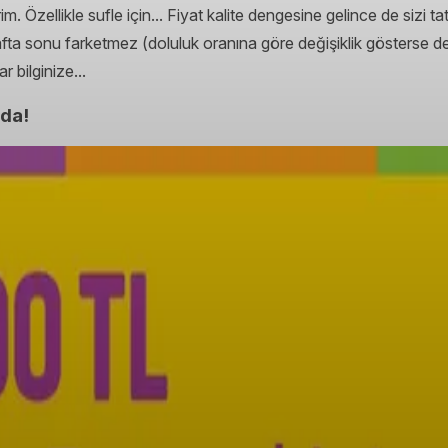
 Özellikle sufle için... Fiyat kalite dengesine gelince de sizi t
afta sonu farketmez (doluluk oranına göre değişiklik gösterse d
r bilginize...
'da!