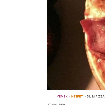
YEMEK
KEŞFET
DİLİM PİZZA
27 Mart 2019