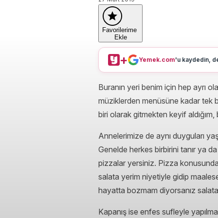
Favorilerime
Ekle
+
Yemek.com
'u kaydedin, de
Buranın yeri benim için hep ayrı o
müziklerden menüsüne kadar tek bir
biri olarak gitmekten keyif aldığım, b
Annelerimize de aynı duyguları yaşat
Genelde herkes birbirini tanır ya 
pizzalar yersiniz. Pizza konusunda 
salata yerim niyetiyle gidip maale
hayatta bozmam diyorsanız salatala
Kapanış ise enfes sufleyle yapılmal