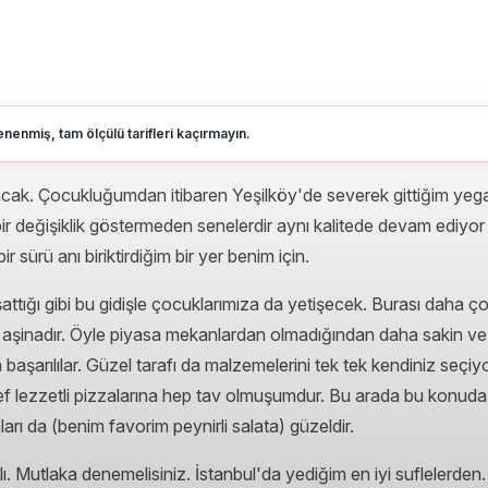
nenmiş, tam ölçülü tarifleri kaçırmayın.
lacak. Çocukluğumdan itibaren Yeşilköy'de severek gittiğim yeg
 değişiklik göstermeden senelerdir aynı kalitede devam ediyor d
ir sürü anı biriktirdiğim bir yer benim için.
tığı gibi bu gidişle çocuklarımıza da yetişecek. Burası daha çok 
da aşinadır. Öyle piyasa mekanlardan olmadığından daha sakin ve
başarılılar. Güzel tarafı da malzemelerini tek tek kendiniz seç
sef lezzetli pizzalarına hep tav olmuşumdur. Bu arada bu konuda
rı da (benim favorim peynirli salata) güzeldir.
ı. Mutlaka denemelisiniz. İstanbul'da yediğim en iyi suflelerden. 