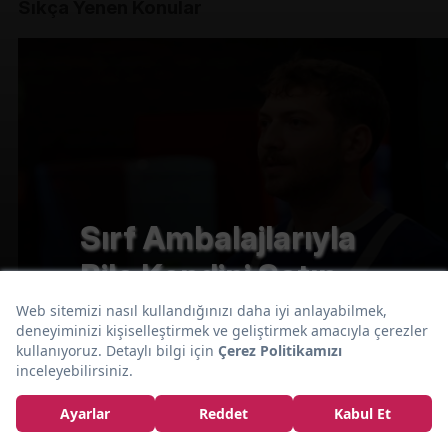
Sıkça Yenen Konular
Sırf Ambalajlarıyla
Bile Kendini Satın
Aldırtan 15 Nefis
Ürün Paketi
ŞAŞIR