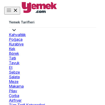
Yemek Tarifleri
Kahvaltılık
Poğaça
Kurabiye
Kek
Börek
Tatlı
Tavuk
Et
Sebze
Salata
Meze
Makarna
Pilav
Çorba
Airfryer