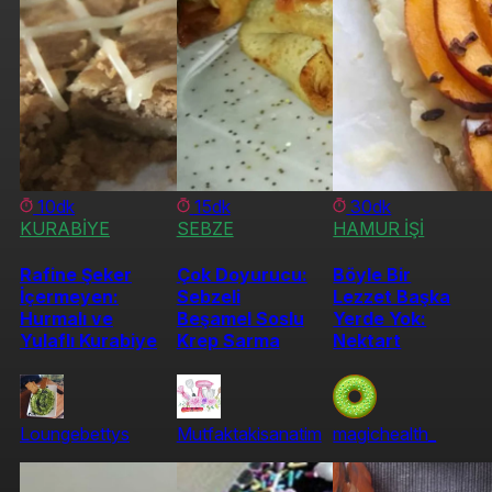
10dk
15dk
30dk
KURABİYE
SEBZE
HAMUR İŞİ
Rafine Şeker
Çok Doyurucu:
Böyle Bir
İçermeyen:
Sebzeli
Lezzet Başka
Hurmalı ve
Beşamel Soslu
Yerde Yok:
Yulaflı Kurabiye
Krep Sarma
Nektart
Loungebettys
Mutfaktakisanatim
magichealth_