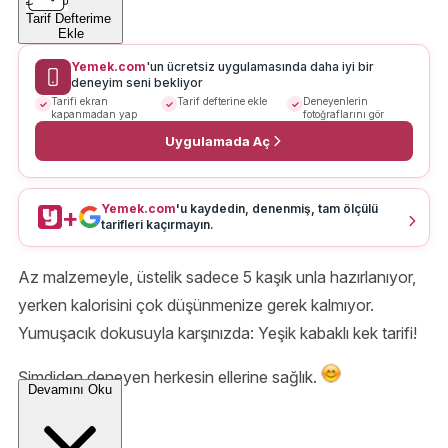
Tarif Defterime
Ekle
Yemek.com
'un ücretsiz uygulamasında daha iyi bir
deneyim seni bekliyor
Tarifi ekran
Tarif defterine ekle
Deneyenlerin
kapanmadan yap
fotoğraflarını gör
Uygulamada Aç
Yemek.com
'u kaydedin, denenmiş, tam ölçülü
+
tarifleri kaçırmayın.
Az malzemeyle, üstelik sadece 5 kaşık unla hazırlanıyor,
yerken kalorisini çok düşünmenize gerek kalmıyor.
Yumuşacık dokusuyla karşınızda: Yeşik kabaklı kek tarifi!
Şimdiden deneyen herkesin ellerine sağlık.
Devamını Oku