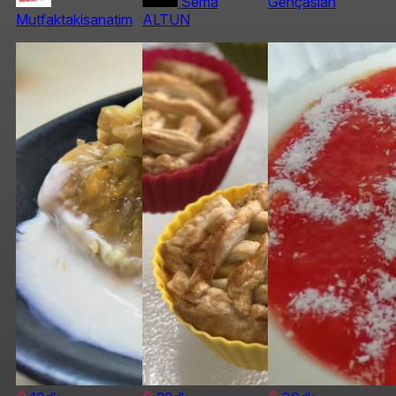
Sema
Gençaslan
Mutfaktakisanatim
ALTUN