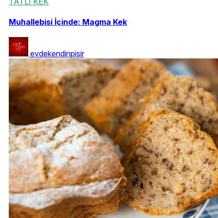
TATLI KEK
Muhallebisi İçinde: Magma Kek
evdekendinpisir