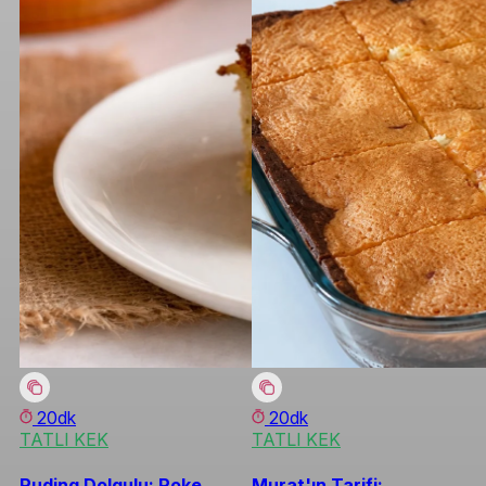
20dk
20dk
TATLI KEK
TATLI KEK
Puding Dolgulu: Poke
Murat'ın Tarifi: