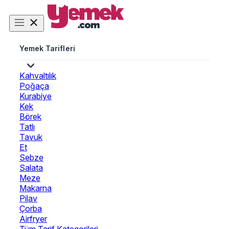
Yemek Tarifleri
Kahvaltılık
Poğaça
Kurabiye
Kek
Börek
Tatlı
Tavuk
Et
Sebze
Salata
Meze
Makarna
Pilav
Çorba
Airfryer