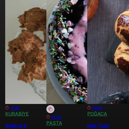
10dk
50dk
KURABİYE
POĞAÇA
30dk
PASTA
Sadece 4
Hep Taze