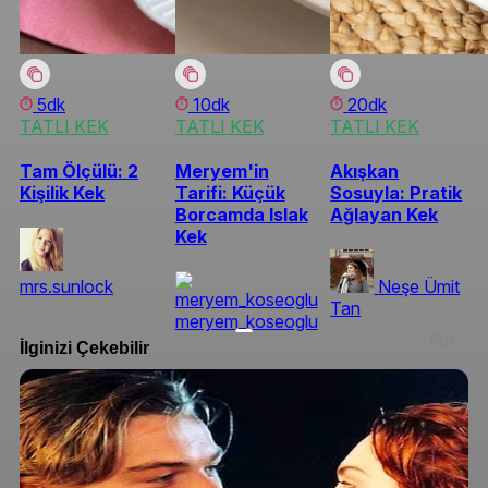
5dk
10dk
20dk
TATLI KEK
TATLI KEK
TATLI KEK
Tam Ölçülü: 2
Meryem'in
Akışkan
Kişilik Kek
Tarifi: Küçük
Sosuyla: Pratik
Borcamda Islak
Ağlayan Kek
Kek
mrs.sunlock
Neşe Ümit
Tan
meryem_koseoglu