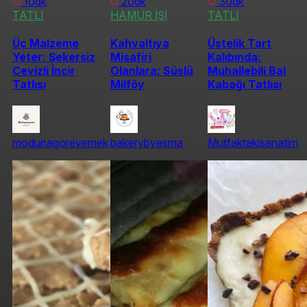
10dk
20dk
30dk
TATLI
HAMUR İŞİ
TATLI
Üç Malzeme
Kahvaltıya
Üstelik Tart
Yeter: Şekersiz
Misafiri
Kalıbında:
Cevizli İncir
Olanlara: Süslü
Muhallebili Bal
Tatlısı
Milföy
Kabağı Tatlısı
modunagoreyemek
bakerybyesma
Mutfaktakisanatim