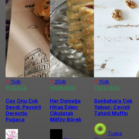
15dk
20dk
15dk
POĞAÇA
HAMUR İŞİ
TATLI KEK
Çay Onu Çok
Her Damağa
Sonbahara Çok
Sevdi: Peynirli
Hitap Eden:
Yakışır: Cevizli
Dereotlu
Çikolatalı
Tahinli Muffin
Poğaça
Milföy Börek
Tugba