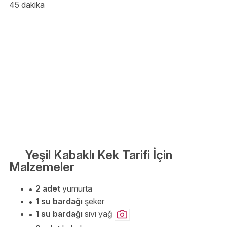
45 dakika
Yeşil Kabaklı Kek Tarifi İçin
Malzemeler
2 adet
yumurta
1 su bardağı
şeker
1 su bardağı
sıvı yağ