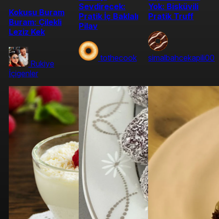
Sevdirecek:
Yok: Bisküvili
Kokusu Buram
Pratik İç Baklalı
Pratik Truff
Buram: Çilekli
Pilav
Leziz Kek
tothecook
simalbahcekapili00
Rukiye
İçigenler