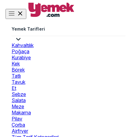
Yemek Tarifleri
Kahvaltılık
Poğaça
Kurabiye
Kek
Börek
Tatlı
Tavuk
Et
Sebze
Salata
Meze
Makarna
Pilav
Çorba
Airfryer