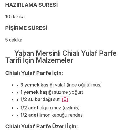
HAZIRLAMA SÜRESİ
10 dakika
PİŞİRME SÜRESİ
5 dakika
Yaban Mersinli Chialı Yulaf Parfe
Tarifi İçin Malzemeler
Chialı Yulaf Parfe İçin:
3 yemek kaşığı
yulaf (ince öğütülmüş)
1 yemek kaşığı
süzme yoğurt
1/2 su bardağı
süt
1/2 adet
olgun muz (ezilmiş)
1/2 adet
limon kabuğu rendesi
Chialı Yulaf Parfe Üzeri İçin: