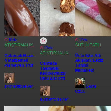
10dk
10dk
ATIŞTIRMALIK
SÜTLÜ TATLI
10dk
ATIŞTIRMALIK
Çabucak Hazır:
Üstü Kıtır Altı
4 Malzemeli
Akışkan: Leziz
Çantada
Pişmeyen Trüf
Tahinli
Taşımalık:
Muhallebi
Keçiboynuzu
Unlu Biscotti
aylinlefitbiseyler
Beste
Ozulu
aylinlefitbiseyler