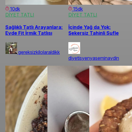
10dk
15dk
DİYET TATLI
DİYET TATLI
Sağlıklı Tatlı Arayanlara:
İçinde Yağ da Yok:
Evde Fit İrmik Tatlısı
Şekersiz Tahinli Sufle
gereksizkilolaraldikk
diyetisyenyaseminaydin