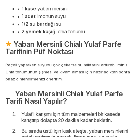
1 kase
yaban mersini
1 adet
limonun suyu
1/2 su bardağı
su
2 yemek kaşığı
chia tohumu
Yaban Mersinli Chialı Yulaf Parfe
Tarifinin Püf Noktası
Reçeli yaparken suyunu çok çekerse su miktarını arttırabilirsiniz.
Chia tohumunun şişmesi ve kıvam alması için hazırladıktan sonra
biraz dinlendirmenizi öneririm.
Yaban Mersinli Chialı Yulaf Parfe
Tarifi Nasıl Yapılır?
Yulaflı karışımı için tüm malzemeleri bir kasede
karıştırıp dolapta 20 dakika kadar bekletin.
Bu sırada üstü için kısık ateşte, yaban mersinlerini
çatal yardımıyla ezerek, limon suyu ve suyla