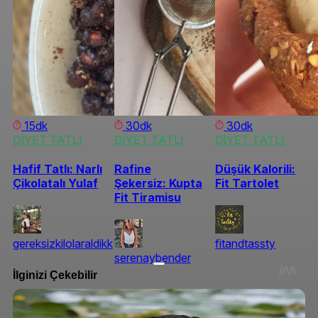
15dk
30dk
30dk
DİYET TATLI
DİYET TATLI
DİYET TATLI
Hafif Tatlı: Narlı
Rafine
Düşük Kalorili:
Çikolatalı Yulaf
Şekersiz: Kupta
Fit Tartolet
Fit Tiramisu
gereksizkilolaraldikk
fitandtassty
serenaybender