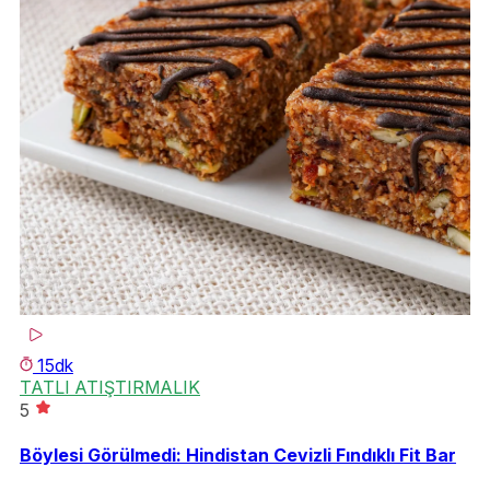
15dk
TATLI ATIŞTIRMALIK
T
5
5
Böylesi Görülmedi: Hindistan Cevizli Fındıklı Fit Bar
5 