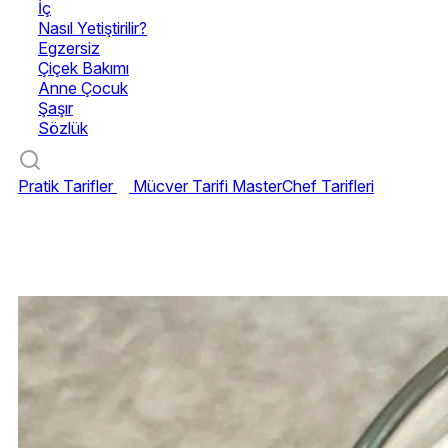
İç
Nasıl Yetiştirilir?
Egzersiz
Çiçek Bakımı
Anne Çocuk
Şaşır
Sözlük
Pratik Tarifler
Mücver Tarifi
MasterChef Tarifleri