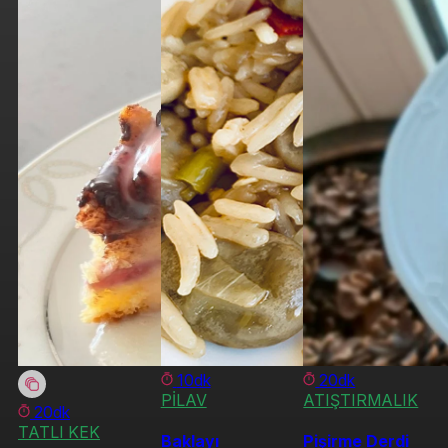
10dk
20dk
PİLAV
ATIŞTIRMALIK
20dk
TATLI KEK
Baklayı
Pişirme Derdi