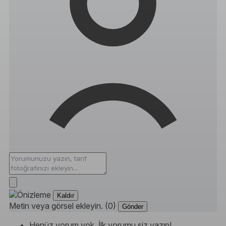
Kaldır
Metin veya görsel ekleyin. (0)
Gönder
Henüz yorum yok. İlk yorumu siz yazın!