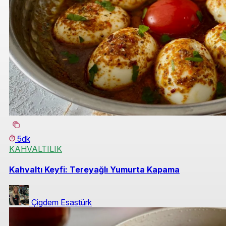
5dk
KAHVALTILIK
Kahvaltı Keyfi: Tereyağlı Yumurta Kapama
Çigdem Esastürk