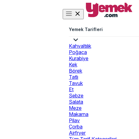
Yemek Tarifleri
Kahvaltılık
Poğaça
Kurabiye
Kek
Börek
Tatlı
Tavuk
Et
Sebze
Salata
Meze
Makarna
Pilav
Çorba
Airfryer