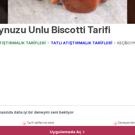
nuzu Unlu Biscotti Tarifi
TIŞTIRMALIK TARİFLERİ
TATLI ATIŞTIRMALIK TARİFLERİ
KEÇİBOYN
masında daha iyi bir deneyim seni bekliyor
Tarif defterine ekle
Deneyenleri
Uygulamada Aç