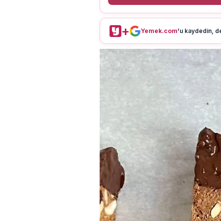
+
Yemek.com
'u kaydedin, de