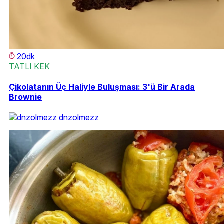
20dk
TATLI KEK
Çikolatanın Üç Haliyle Buluşması: 3'ü Bir Arada
Brownie
dnzolmezz