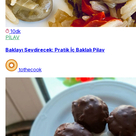
10dk
PİLAV
Baklayı Sevdirecek: Pratik İç Baklalı Pilav
tothecook