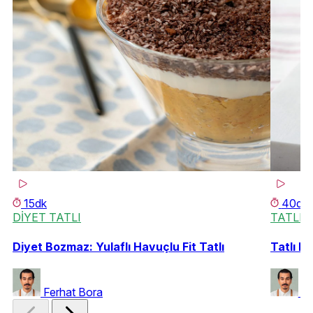
15dk
40dk
DİYET TATLI
TATLI 
Diyet Bozmaz: Yulaflı Havuçlu Fit Tatlı
Tatlı Kr
Ferhat Bora
Fe