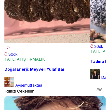
20dk
TATLI AT
30dk
TATLI ATIŞTIRMALIK
Tadına Do
Doğal Enerji: Meyveli Yulaf Bar
Daml
Aysemutfaktaa