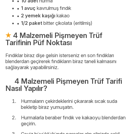
10 adet
hurma
1 avuç
kavrulmuş fındık
2 yemek kaşığı
kakao
1/2 paket
bitter çikolata (eritilmiş)
4 Malzemeli Pişmeyen Trüf
Tarifinin Püf Noktası
Fındıklar biraz dişe gelsin isterseniz en son fındıkları
blenderdan geçirerek fındıkların biraz taneli kalmasını
sağlayarak yapabilirsiniz.
4 Malzemeli Pişmeyen Trüf Tarifi
Nasıl Yapılır?
Hurmaların çekirdeklerini çıkararak sıcak suda
bekletip biraz yumuşatın.
Hurmalarla beraber fındık ve kakaoyu blenderdan
geçirin.
Ceviz büyüklüğünde parçalar alıp elinizde şekil