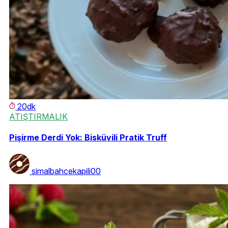
20dk
ATIŞTIRMALIK
Pişirme Derdi Yok: Bisküvili Pratik Truff
simalbahcekapili00