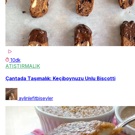
10dk
ATIŞTIRMALIK
Çantada Taşımalık: Keçiboynuzu Unlu Biscotti
aylinlefitbiseyler