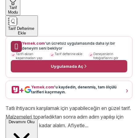
Tarif
Modu
Tarif Defterime
Ekle
Yemek.com
'un ücretsiz uygulamasında daha iyi bir
deneyim seni bekliyor
Tarifi ekran
Tarif defterine ekle
Deneyenlerin
kapanmadan yap
fotoğraflarını gör
Uygulamada Aç
Yemek.com
'u kaydedin, denenmiş, tam ölçülü
+
tarifleri kaçırmayın.
Tatlı ihtiyacını karşılamak için yapabileceğin en güzel tarif.
Malzemeleri toparladıktan sonra adım adım yapılışı için
Devamını Oku
sizleri mutfağa kadar alalım. Afiyetle...