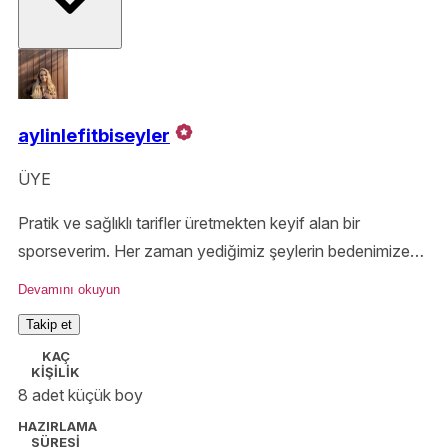
aylinlefitbiseyler
ÜYE
Pratik ve sağlıklı tarifler üretmekten keyif alan bir
sporseverim. Her zaman yediğimiz şeylerin bedenimize
ve ruh halimize etkisinin çok büyük olduğunu savunurum.
Devamını okuyun
İyi ki geldin, afiyetle💜
Takip et
KAÇ
KİŞİLİK
8 adet küçük boy
HAZIRLAMA
SÜRESİ