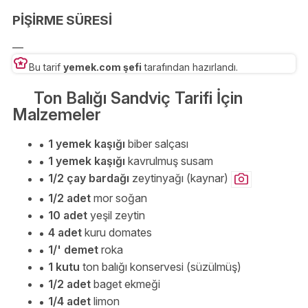
PİŞİRME SÜRESİ
—
Bu tarif
yemek.com şefi
tarafından hazırlandı.
Ton Balığı Sandviç Tarifi İçin
Malzemeler
1 yemek kaşığı
biber salçası
1 yemek kaşığı
kavrulmuş susam
1/2 çay bardağı
zeytinyağı (kaynar)
1/2 adet
mor soğan
10 adet
yeşil zeytin
4 adet
kuru domates
1/' demet
roka
1 kutu
ton balığı konservesi (süzülmüş)
1/2 adet
baget ekmeği
1/4 adet
limon