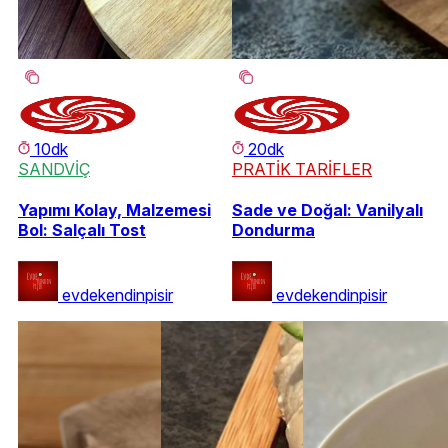
10dk
20dk
SANDVİÇ
PRATİK TARİFLER
Yapımı Kolay, Malzemesi
Sade ve Doğal: Vanilyalı
Bol: Salçalı Tost
Dondurma
evdekendinpisir
evdekendinpisir