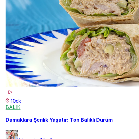
10dk
BALIK
Damaklara Şenlik Yaşatır: Ton Balıklı Dürüm