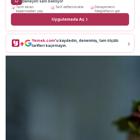
deneyim seni bekliyor
Tarifi ekran
Tarif defterine ekle
Deneyenlerin
kapanmadan yap
fotoğraflarını gör
Uygulamada Aç
Yemek.com
'u kaydedin, denenmiş, tam ölçülü
+
tarifleri kaçırmayın.