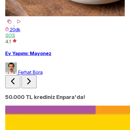
20dk
SOS
S
4.1
4.
Ev Yapımı: Mayonez
Kı
Ferhat Bora
50.000 TL krediniz Enpara'da!