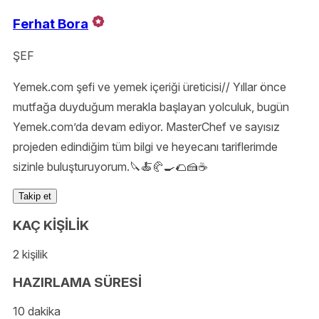
Ferhat Bora
ŞEF
Yemek.com şefi ve yemek içeriği üreticisi// Yıllar önce
mutfağa duyduğum merakla başlayan yolculuk, bugün
Yemek.com’da devam ediyor. MasterChef ve sayısız
projeden edindiğim tüm bilgi ve heyecanı tariflerimde
sizinle buluşturuyorum.🔪🍝🥐🍳🌮🍰☕️
Takip et
KAÇ KİŞİLİK
2 kişilik
HAZIRLAMA SÜRESİ
10 dakika