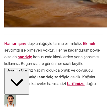
Hamur işine
düşkünlüğüyle tanına bir milletiz.
Ekmek
sevgimizi ise bilmeyen yoktur. Her ne kadar durum böyle
olsa da
sandviç
konusunda klasiklerden yana şansımızı
kullanırız. Bugün sizlere günün her saati keyifle
tüketebileceğiniz yapımı oldukça pratik ve doyurucu
Devamını Oku
enfes bir
ton balığı sandviç tarifiyle
geldik. Kağıtlar
kalemler, çaylar kahveler hazırsa sizi
tarifimize
doğru
alalım.