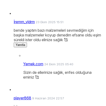
İremm_yldrm
23 Ekim 2025 15:51
bende yaptım bazı malzemeleri sevmediğim için
başka malzemeler koyup denedim efsane oldu eşim
sürekli ister oldu elinize sağlık 🥰
Yanıtla
Yemek.com
24 Ekim 2025 05:40
Sizin de ellerinize sağlık, enfes olduğuna
eminiz 🥰
player868
9 Haziran 2024 22:57