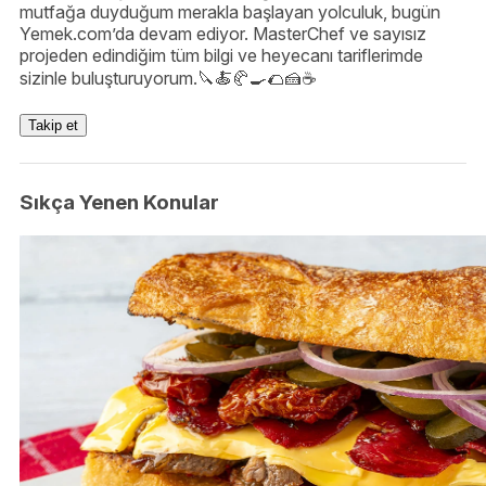
mutfağa duyduğum merakla başlayan yolculuk, bugün
Yemek.com’da devam ediyor. MasterChef ve sayısız
projeden edindiğim tüm bilgi ve heyecanı tariflerimde
sizinle buluşturuyorum.🔪🍝🥐🍳🌮🍰☕️
Takip et
Sıkça Yenen Konular