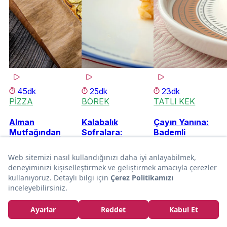
45dk
25dk
23dk
PİZZA
BÖREK
TATLI KEK
Alman
Kalabalık
Çayın Yanına:
Mutfağından
Sofralara:
Bademli
Geliyor: Kabaklı
Kıymalı
Karadutlu Kek
Flammkuchen
Makarna
Böreği
Ferhat
Ferhat
Bora
Bora
Ferhat
Bora