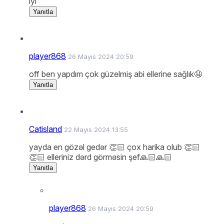
iyi
Yanıtla
player868
26 Mayıs 2024 20:59
off ben yapdım çok güzelmiş abi ellerine sağlık🤤
Yanıtla
Catisland
22 Mayıs 2024 13:55
yayda en gözəl gedər 👏🏻 çox harika olub 👏🏻
👏🏻 elleriniz dərd görməsin şef🙏🏻🙏🏻
Yanıtla
player868
26 Mayıs 2024 20:59