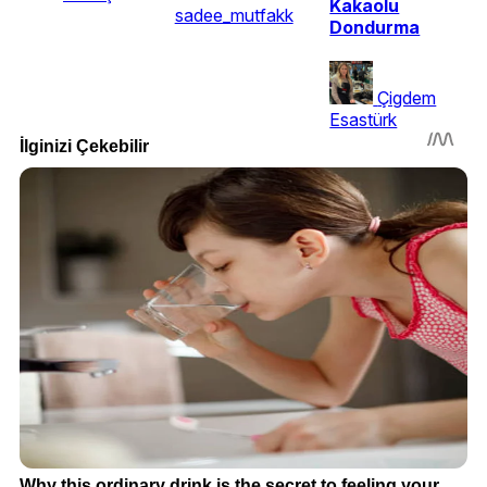
Kakaolu
sadee_mutfakk
Dondurma
Çigdem
Esastürk