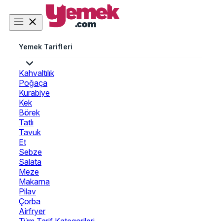
Yemek Tarifleri
Kahvaltılık
Poğaça
Kurabiye
Kek
Börek
Tatlı
Tavuk
Et
Sebze
Salata
Meze
Makarna
Pilav
Çorba
Airfryer