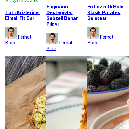
ATIŞTIRMALIK
Enginarın
En Lezzetli Hali:
Tatlı Krizlerine:
Desteğiyle:
Klasik Patates
Elmalı Fit Bar
Sebzeli Bahar
Salatası
Pilavı
Ferhat
Ferhat
Bora
Ferhat
Bora
Bora