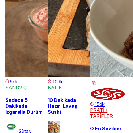
5dk
10dk
SANDVİÇ
BALIK
Sadece 5
10 Dakikada
15dk
Dakikada:
Hazır: Lavaş
PRATİK
Izgarella Dürüm
Sushi
TARİFLER
O En Sevilen:
Sütaş