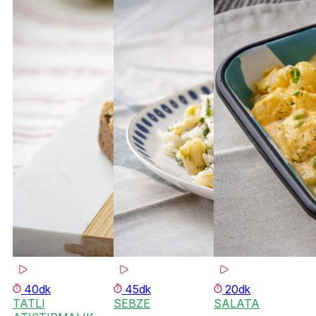
40dk
45dk
20dk
TATLI
SEBZE
SALATA