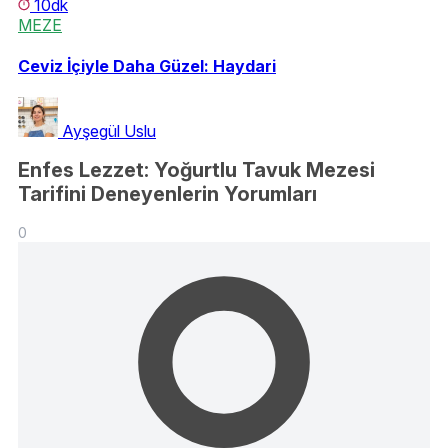
10dk
MEZE
Ceviz İçiyle Daha Güzel: Haydari
Ayşegül Uslu
Enfes Lezzet: Yoğurtlu Tavuk Mezesi
Tarifini Deneyenlerin Yorumları
0