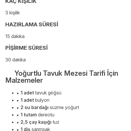
KAÇ KİŞİLİK
3 kişilik
HAZIRLAMA SÜRESİ
15 dakika
PİŞİRME SÜRESİ
30 dakika
Yoğurtlu Tavuk Mezesi Tarifi İçin
Malzemeler
1 adet
tavuk göğsü
1 adet
bulyon
2 su bardağı
süzme yoğurt
1 tutam
dereotu
2,5 çay kaşığı
tuz
1 diş
sarımsak