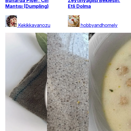
Buharda Pişer: Çin
Zeytinyağlısı Beklesin:
Mantısı (Dumpling)
Etli Dolma
Kekikkavanozu
hobbyandhomely