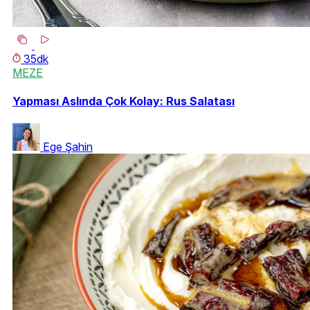
35dk
MEZE
Yapması Aslında Çok Kolay: Rus Salatası
Ege Şahin