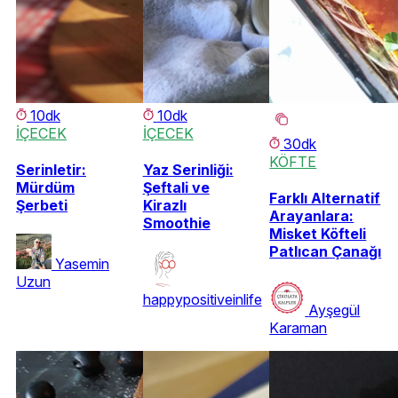
10dk
10dk
İÇECEK
İÇECEK
30dk
KÖFTE
Serinletir:
Yaz Serinliği:
Mürdüm
Şeftali ve
Farklı Alternatif
Şerbeti
Kirazlı
Arayanlara:
Smoothie
Misket Köfteli
Patlıcan Çanağı
Yasemin
Uzun
happypositiveinlife
Ayşegül
Karaman