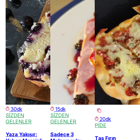
30dk
15dk
SİZDEN
SİZDEN
20dk
GELENLER
GELENLER
PİDE
Yaza Yakışır:
Sadece 3
Taş Fırın