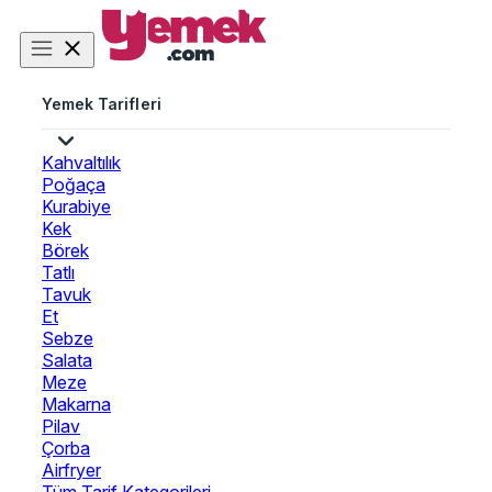
Yemek Tarifleri
Kahvaltılık
Poğaça
Kurabiye
Kek
Börek
Tatlı
Tavuk
Et
Sebze
Salata
Meze
Makarna
Pilav
Çorba
Airfryer