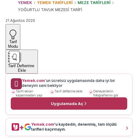
YEMEK
YEMEK TARİFLERİ
MEZE TARİFLERİ
YOĞURTLU TAVUK MEZESİ TARİFİ
21 Ağustos 2020
Tarif
Modu
Tarif Defterime
Ekle
Yemek.com
'un ücretsiz uygulamasında daha iyi bir
deneyim seni bekliyor
Tarifi ekran
Tarif defterine ekle
Deneyenlerin
kapanmadan yap
fotoğraflarını gör
Uygulamada Aç
Yemek.com
'u kaydedin, denenmiş, tam ölçülü
+
tarifleri kaçırmayın.