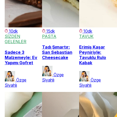
10dk
15dk
10dk
SİZDEN
PASTA
TAVUK
GELENLER
Tadı Şımartır:
Erimiş Kaşar
Sadece 3
San Sebastian
Peyniriyle:
Malzemeyle: Ev
Cheesecake
Tavuklu Rulo
Yapımı Gofret
Kabak
Özge
Özge
Siyahlı
Özge
Siyahlı
Siyahlı