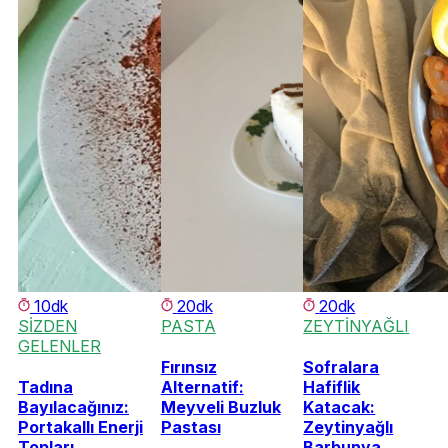
10dk
20dk
20dk
SİZDEN
PASTA
ZEYTİNYAĞLI
GELENLER
Fırınsız
Sofralara
Tadına
Alternatif:
Hafiflik
Bayılacağınız:
Meyveli Buzluk
Katacak:
Portakallı Enerji
Pastası
Zeytinyağlı
Topları
Barbunya