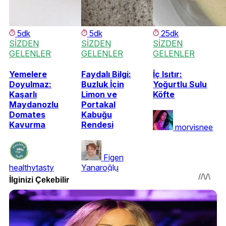
5dk
5dk
25dk
SİZDEN
SİZDEN
SİZDEN
GELENLER
GELENLER
GELENLER
Yemelere
Faydalı Bilgi:
İç Isıtır:
Doyulmaz:
Buzluk İçin
Yoğurtlu Sulu
Kaşarlı
Limon ve
Köfte
Maydanozlu
Portakal
Domates
Kabuğu
Kavurma
Rendesi
morvisnee
Figen
healthytasty
Yanaroğlu