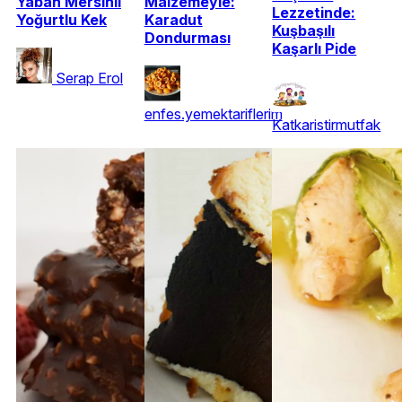
Yaban Mersinli
Malzemeyle:
Lezzetinde:
Yoğurtlu Kek
Karadut
Kuşbaşılı
Dondurması
Kaşarlı Pide
Serap Erol
enfes.yemektariflerim
Katkaristirmutfak