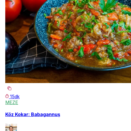
15dk
MEZE
Köz Kokar: Babagannuş