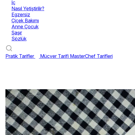
İç
Nasıl Yetiştirilir?
Egzersiz
Çiçek Bakımı
Anne Çocuk
Şaşır
Sözlük
Pratik Tarifler
Mücver Tarifi
MasterChef Tarifleri