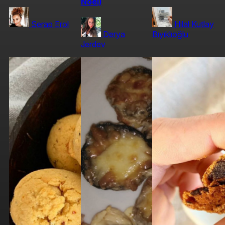
Noel)
Serap Erol
Hilal Kutlay
Derya
Bıyıklıoğlu
Jerdev