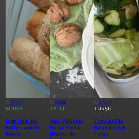
30dk
30dk
1 saat
BÖREK
TATLI
TURŞU
Çıtır Çıtır: İçli
Yeni Yıl Ruhu:
Tam Ölçülü:
Köfte Tadında
Kütük Pasta
Kolay Karışık
Börek
(Buche de
Turşu