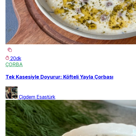
20dk
ÇORBA
Tek Kasesiyle Doyurur: Köfteli Yayla Çorbası
Çigdem Esastürk