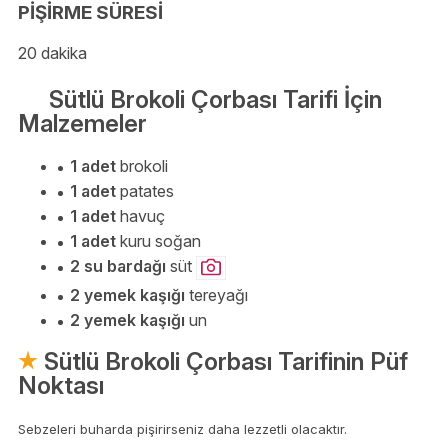
PİŞİRME SÜRESİ
20 dakika
Sütlü Brokoli Çorbası Tarifi İçin
Malzemeler
1 adet
brokoli
1 adet
patates
1 adet
havuç
1 adet
kuru soğan
2 su bardağı
süt
2 yemek kaşığı
tereyağı
2 yemek kaşığı
un
Sütlü Brokoli Çorbası Tarifinin Püf
Noktası
Sebzeleri buharda pişirirseniz daha lezzetli olacaktır.