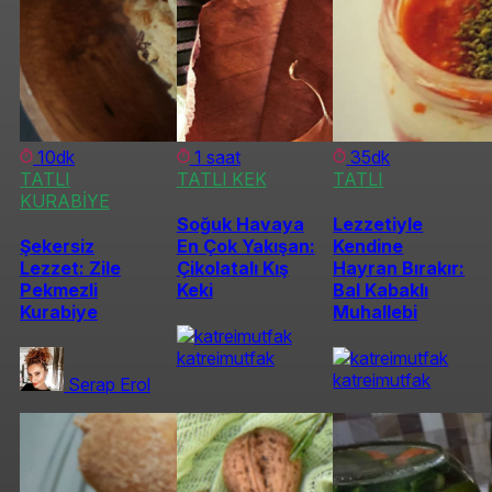
10dk
1 saat
35dk
TATLI
TATLI KEK
TATLI
KURABİYE
Soğuk Havaya
Lezzetiyle
Şekersiz
En Çok Yakışan:
Kendine
Lezzet: Zile
Çikolatalı Kış
Hayran Bırakır:
Pekmezli
Keki
Bal Kabaklı
Kurabiye
Muhallebi
katreimutfak
katreimutfak
Serap Erol