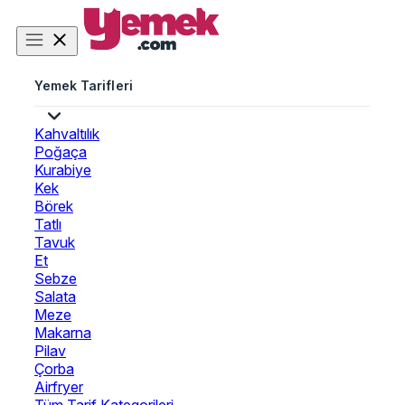
Yemek Tarifleri
Kahvaltılık
Poğaça
Kurabiye
Kek
Börek
Tatlı
Tavuk
Et
Sebze
Salata
Meze
Makarna
Pilav
Çorba
Airfryer