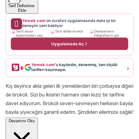
Tarif Defterime
Ekle
Yemek.com
'un ücretsiz uygulamasında daha iyi bir
deneyim seni bekliyor
Tarifi ekran
Tarif defterine ekle
Deneyenlerin
kapanmadan yap
fotoğraflarını gör
Uygulamada Aç
Yemek.com
'u kaydedin, denenmiş, tam ölçülü
+
tarifleri kaçırmayın.
Kış deyince akla gelen ilk yemeklerden biri çorbaysa diğeri
de brokoli. Sizi bu ikisinin harmanı olan leziz bir tarifine
davet ediyorum. Brokoli seven-sevmeyen herkesin bayıla
bayıla yiyeceğini garanti ederim. Şimdiden ellerinize sağlık!
Devamını Oku