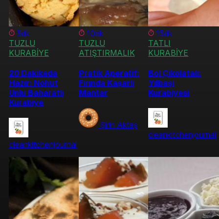
5dk
10dk
15dk
TUZLU
TUZLU
TATLI
KURABİYE
ATIŞTIRMALIK
KURABİYE
20 Dakikada
Pratik Aperatif:
Bol Çikolatalı:
Hazır: Nohut
Fırında Kaşarlı
Yılbaşı
Unlu Baharatlı
Mantar
Kurabiyesi
Kurabiye
Şirin Aktaş
cleankitchenjournal
cleankitchenjournal