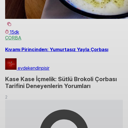
15dk
ÇORBA
Kıvamı Pirincinden: Yumurtasız Yayla Çorbası
evdekendinpisir
Kase Kase İçmelik: Sütlü Brokoli Çorbası
Tarifini Deneyenlerin Yorumları
2