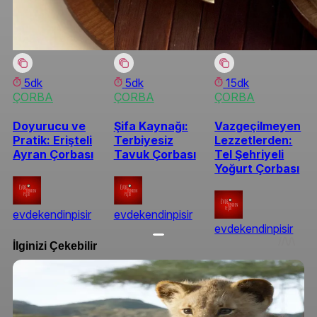
5dk
5dk
15dk
ÇORBA
ÇORBA
ÇORBA
Doyurucu ve
Şifa Kaynağı:
Vazgeçilmeyen
Pratik: Erişteli
Terbiyesiz
Lezzetlerden:
Ayran Çorbası
Tavuk Çorbası
Tel Şehriyeli
Yoğurt Çorbası
evdekendinpisir
evdekendinpisir
evdekendinpisir