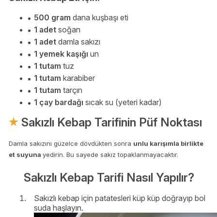
500 gram
dana kuşbaşı eti
1 adet
soğan
1 adet
damla sakızı
1 yemek kaşığı
un
1 tutam
tuz
1 tutam
karabiber
1 tutam
tarçın
1 çay bardağı
sıcak su (yeteri kadar)
Sakızlı Kebap Tarifinin Püf Noktası
Damla sakızını güzelce dövdükten sonra
unlu karışımla birlikte
et suyuna
yedirin. Bu sayede sakız topaklanmayacaktır.
Sakızlı Kebap Tarifi Nasıl Yapılır?
Sakızlı kebap için patatesleri küp küp doğrayıp bol
suda haşlayın.