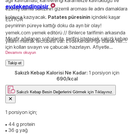
ağır kavrulması, kahverengi karamelize kavrukluğu ve
evdekendinpisir
ezilmiş damla sakızının gizemli aroması ile adını damaklara
kolayca kazıyacak.
Patates püresinin
içindeki kaşar
EDİTOR
peynirinin püreye kattığı doku da ayrı bir olay!
yemek.com yemek editörü // Binlerce tarifimin arkasında
Misafir ağırlanan sofralarda, tarifini istetecek sakızlı kebap
yılların mutfak tecrübesi var. EvdeKendinPişir olarak her
için kolları sıvayın ve çabucak hazırlayın. Afiyetle...
ölçüyü, tekniği ve püf noktasını özenle anlatıyor;
Devamını okuyun
Yemek.com’da lezzetli olduğu kadar güvenilir tarifler
Takip et
hazırlıyorum.
Sakızlı Kebap Kalorisi Ne Kadar:
1 porsiyon için
690/kcal
Sakızlı Kebap
Besin Değerlerini Görmek için
Tıklayınız.
1 porsiyon için;
44 g protein
36 g yağ