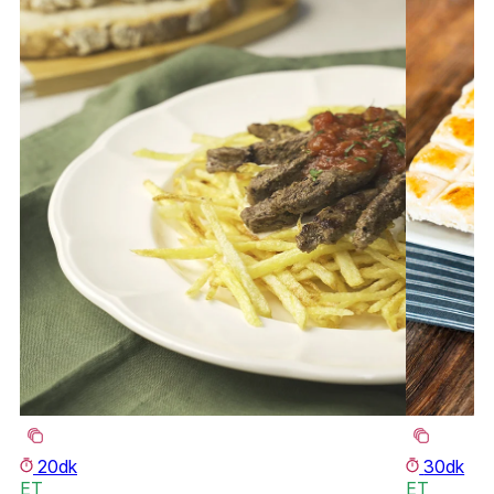
20dk
30dk
ET
ET