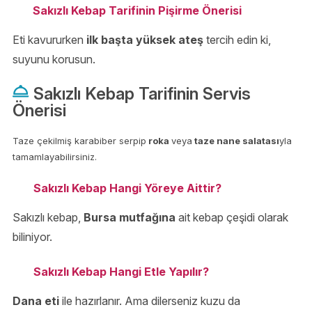
Sakızlı Kebap Tarifinin Pişirme Önerisi
Eti kavururken
ilk başta yüksek ateş
tercih edin ki,
suyunu korusun.
Sakızlı Kebap Tarifinin Servis
Önerisi
Taze çekilmiş karabiber serpip
roka
veya
taze nane salatası
yla
tamamlayabilirsiniz.
Sakızlı Kebap Hangi Yöreye Aittir?
Sakızlı kebap,
Bursa mutfağına
ait kebap çeşidi olarak
biliniyor.
Sakızlı Kebap Hangi Etle Yapılır?
Dana eti
ile hazırlanır. Ama dilerseniz kuzu da