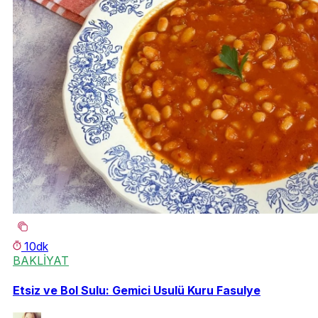
10dk
BAKLİYAT
Etsiz ve Bol Sulu: Gemici Usulü Kuru Fasulye