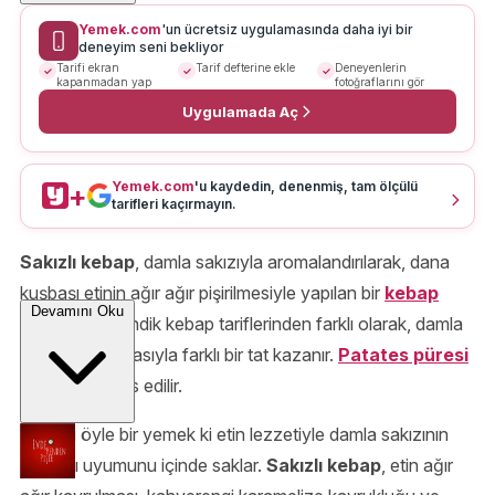
Yemek.com
'un ücretsiz uygulamasında daha iyi bir
deneyim seni bekliyor
Tarifi ekran
Tarif defterine ekle
Deneyenlerin
kapanmadan yap
fotoğraflarını gör
Uygulamada Aç
Yemek.com
'u kaydedin, denenmiş, tam ölçülü
+
tarifleri kaçırmayın.
Sakızlı kebap
, damla sakızıyla aromalandırılarak, dana
kuşbaşı etinin ağır ağır pişirilmesiyle yapılan bir
kebap
Devamını Oku
türüdür. En bilindik kebap tariflerinden farklı olarak, damla
sakızının aromasıyla farklı bir tat kazanır.
Patates püresi
üzerinde servis edilir.
Kendisi öyle bir yemek ki etin lezzetiyle damla sakızının
şaşırtıcı uyumunu içinde saklar.
Sakızlı kebap
, etin ağır