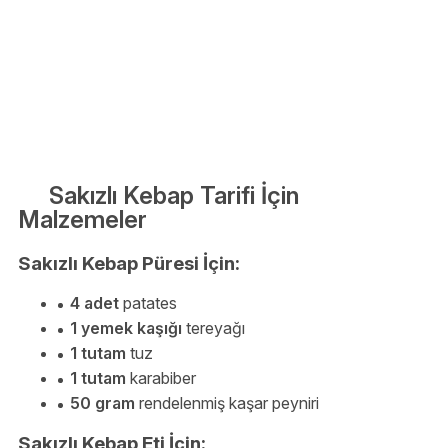
Sakızlı Kebap Tarifi İçin
Malzemeler
Sakızlı Kebap Püresi İçin:
4 adet
patates
1 yemek kaşığı
tereyağı
1 tutam
tuz
1 tutam
karabiber
50 gram
rendelenmiş kaşar peyniri
Sakızlı Kebap Eti İçin: