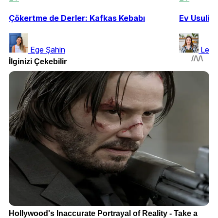
Çökertme de Derler: Kafkas Kebabı
Ev Usulün
Ege Şahin
Leyl