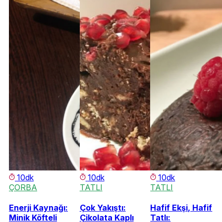
10dk
10dk
10dk
ÇORBA
TATLI
TATLI
Enerji Kaynağı:
Çok Yakıştı:
Hafif Ekşi, Hafif
Minik Köfteli
Çikolata Kaplı
Tatlı: