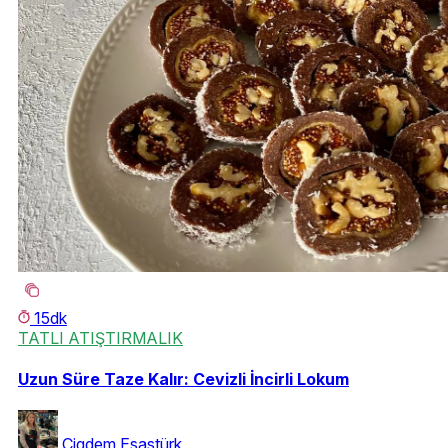
15dk
TATLI ATIŞTIRMALIK
Uzun Süre Taze Kalır: Cevizli İncirli Lokum
Çigdem Esastürk