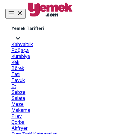
Yemek Tarifleri
Kahvaltılık
Poğaça
Kurabiye
Kek
Börek
Tatlı
Tavuk
Et
Sebze
Salata
Meze
Makarna
Pilav
Çorba
Airfryer