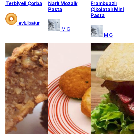
Terbiyeli Çorba
Narlı Mozaik
Frambuazlı
Pasta
Çikolatalı Mini
Pasta
eylulbatur
M G
M G