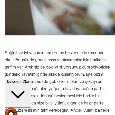
Sağlıklı ve iyi yaşamın temizleme beslenme bölümünde
okul dönüşünde çocuklarımıza atıştırmaları için harika bir
tarifim var. Artık siz de çok iyi biliyorsunuz ki, probiyotikleri
gündelik hayatım içinde sıklıkla kullanıyorum. İşte bizim
beslenme kültürümüzde çok önemli olan ve çok iyi bir
Devamını Oku
probiyotik kaynağı olan yoğurtla hazırlayacağım parfe,
çocuklarınızın okul dönüşü beslenmesi için harika bir
alternatif. Burada size birisi yulaflı, diğeri de hazır parfe
olmak üzere iki ayrı tarif vereceğim. Ancak yulaflı parfede