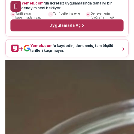
Yemek.com
'un ücretsiz uygulamasında daha iyi bir
deneyim seni bekliyor
Tarifi ekran
Tarif defterine ekle
Deneyenlerin
kapanmadan yap
fotoğraflarını gör
Uygulamada Aç
Yemek.com
'u kaydedin, denenmiş, tam ölçülü
+
tarifleri kaçırmayın.