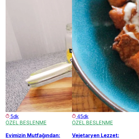
5dk
45dk
ÖZEL BESLENME
ÖZEL BESLENME
Evimizin Mutfağından:
Vejetaryen Lezzet: