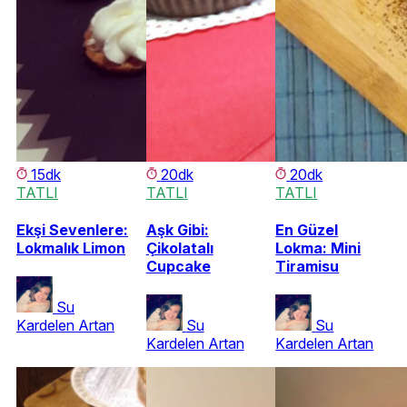
15dk
20dk
20dk
TATLI
TATLI
TATLI
Ekşi Sevenlere:
Aşk Gibi:
En Güzel
Lokmalık Limon
Çikolatalı
Lokma: Mini
Cupcake
Tiramisu
Su
Kardelen Artan
Su
Su
Kardelen Artan
Kardelen Artan