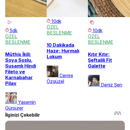
10dk
ÖZEL
5dk
10dk
BESLENME
ÖZEL
ÖZEL
BESLENME
BESLENME
10 Dakikada
Hazır: Hurmalı
Müthiş İkili:
Kıtır Kıtır:
Lokum
Soya Soslu,
Şeftalili Fit
Susamlı Hindi
Galette
Fileto ve
Cemre
Karnabahar
Özgüzel
Pilav
Deniz Şen
Yasemin
Gürsürer