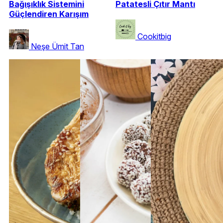
Bağışıklık Sistemini
Patatesli Çıtır Mantı
Güçlendiren Karışım
Cookitbig
Neşe Ümit Tan