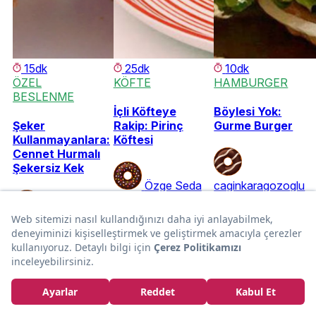
15dk
25dk
10dk
ÖZEL
KÖFTE
HAMBURGER
BESLENME
İçli Köfteye
Böylesi Yok:
Şeker
Rakip: Pirinç
Gurme Burger
Kullanmayanlara:
Köftesi
Cennet Hurmalı
Şekersiz Kek
Özge Seda
caginkaragozoglu
Uğraş
Özge
Ceren Öktem