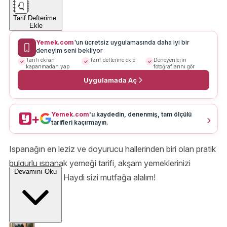
Tarif Defterime
Ekle
Yemek.com
'un ücretsiz uygulamasında daha iyi bir
deneyim seni bekliyor
Tarifi ekran
Tarif defterine ekle
Deneyenlerin
kapanmadan yap
fotoğraflarını gör
Uygulamada Aç
Yemek.com
'u kaydedin, denenmiş, tam ölçülü
+
tarifleri kaçırmayın.
Ispanağın en leziz ve doyurucu hallerinden biri olan pratik
bulgurlu ıspanak yemeği tarifi, akşam yemeklerinizi
Devamını Oku
şenlendirecek. Haydi sizi mutfağa alalım!