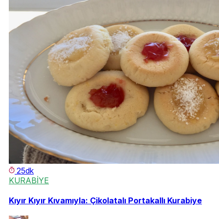
25dk
KURABİYE
Kıyır Kıyır Kıvamıyla: Çikolatalı Portakallı Kurabiye