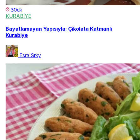
30dk
KURABİYE
Bayatlamayan Yapısıyla: Çikolata Katmanlı
Kurabiye
Esra Srky