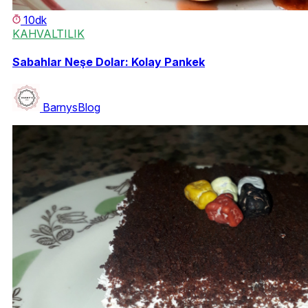
10dk
KAHVALTILIK
Sabahlar Neşe Dolar: Kolay Pankek
BarnysBlog