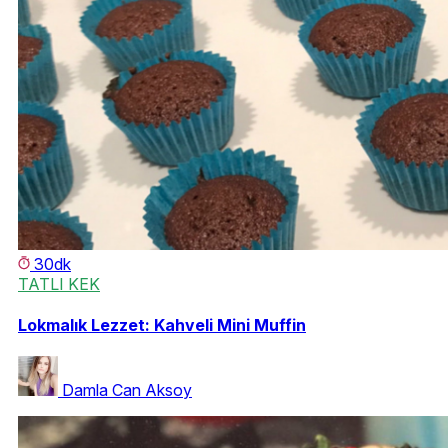
30dk
TATLI KEK
Lokmalık Lezzet: Kahveli Mini Muffin
Damla Can Aksoy