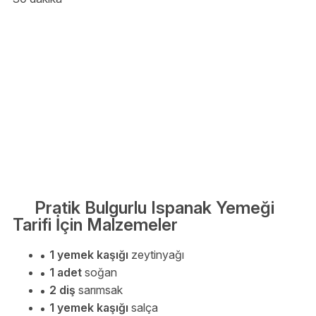
Pratik Bulgurlu Ispanak Yemeği
Tarifi İçin Malzemeler
1 yemek kaşığı
zeytinyağı
1 adet
soğan
2 diş
sarımsak
1 yemek kaşığı
salça