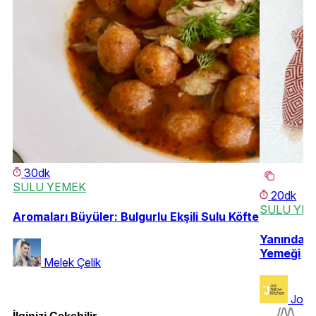
30dk
SULU YEMEK
20dk
SULU YE
Aromaları Büyüler: Bulgurlu Ekşili Sulu Köfte
Yanında En
Yemeği
Melek Çelik
Josy