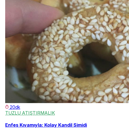
20dk
TUZLU ATIŞTIRMALIK
Enfes Kıvamıyla: Kolay Kandil Simidi