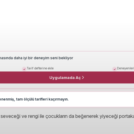
masında daha iyi bir deneyim seni bekliyor
Tarif defterine ekle
Deneyenleri
Uygulamada Aç
nenmiş, tam ölçülü tarifleri kaçırmayın.
k seveceği ve rengi ile çocukların da beğenerek yiyeceği portakall