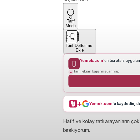
Tarif
Modu
Tarif Defterime
Ekle
Yemek.com
'un ücretsiz uygula
Tarifi ekran kapanmadan yap
+
Yemek.com
'u kaydedin, de
Hafif ve kolay tatlı arayanların ço
bırakıyorum.