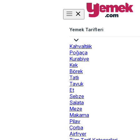
Yemek Tarifleri
Kahvaltılık
Poğaça
Kurabiye
Kek
Börek
Tatlı
Tavuk
Et
Sebze
Salata
Meze
Makarna
Pilav
Çorba
Airfryer