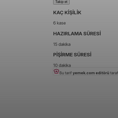
Takip et
KAÇ KİŞİLİK
6 kase
HAZIRLAMA SÜRESİ
15 dakika
PİŞİRME SÜRESİ
10 dakika
Bu tarif
yemek.com editörü
taraf