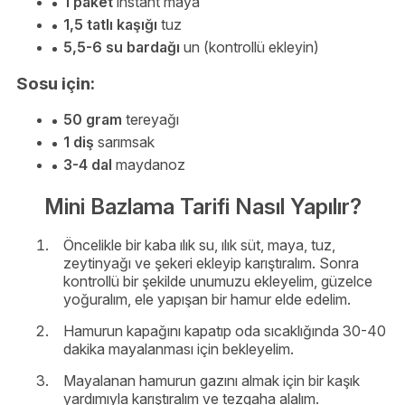
1 paket
instant maya
1,5 tatlı kaşığı
tuz
5,5-6 su bardağı
un (kontrollü ekleyin)
Sosu için:
50 gram
tereyağı
1 diş
sarımsak
3-4 dal
maydanoz
Mini Bazlama Tarifi Nasıl Yapılır?
Öncelikle bir kaba ılık su, ılık süt, maya, tuz,
zeytinyağı ve şekeri ekleyip karıştıralım. Sonra
kontrollü bir şekilde unumuzu ekleyelim, güzelce
yoğuralım, ele yapışan bir hamur elde edelim.
Hamurun kapağını kapatıp oda sıcaklığında 30-40
dakika mayalanması için bekleyelim.
Mayalanan hamurun gazını almak için bir kaşık
yardımıyla karıştıralım ve tezgaha alalım.