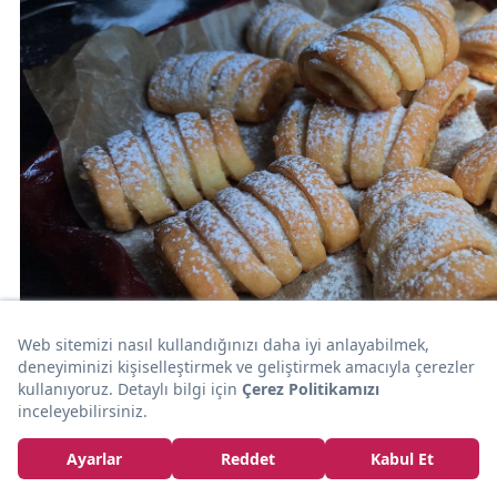
30dk
TATLI KURABİYE
Kış Yaklaşırken: Elmalı Süslü Kurabiye