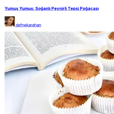
Yumuş Yumuş: Soğanlı Peynirli Tepsi Poğaçası
defnekarahan