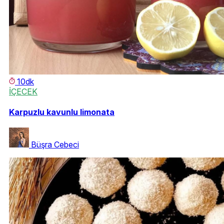
10dk
İÇECEK
Karpuzlu kavunlu limonata
Büşra Cebeci