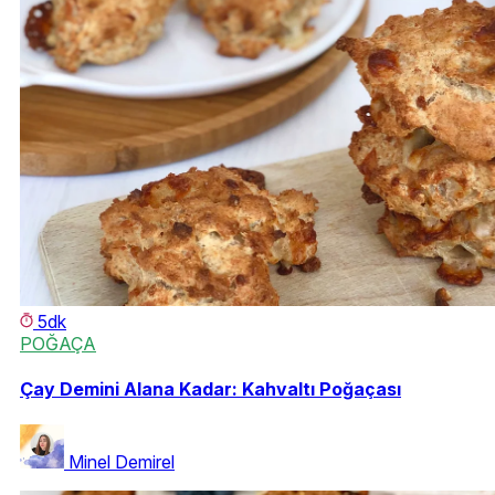
5dk
POĞAÇA
Çay Demini Alana Kadar: Kahvaltı Poğaçası
Minel Demirel