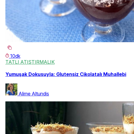
10dk
TATLI ATIŞTIRMALIK
Yumuşak Dokusuyla: Glutensiz Çikolatalı Muhallebi
Alime Altundis