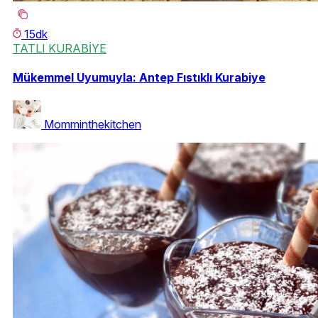
15dk
TATLI KURABİYE
Mükemmel Uyumuyla: Antep Fıstıklı Kurabiye
Momminthekitchen