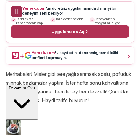
Yemek.com
'un ücretsiz uygulamasında daha iyi bir
deneyim seni bekliyor
Tarifi ekran
Tarif defterine ekle
Deneyenlerin
kapanmadan yap
fotoğraflarını gör
Uygulamada Aç
Yemek.com
'u kaydedin, denenmiş, tam ölçülü
+
tarifleri kaçırmayın.
Merhabalar! Misler gibi tereyağlı sarımsak soslu, pofuduk,
minnak bazlamalar yaptım. İster hafta sonu kahvaltısına
Devamını Oku
ister 5 çayının yanına, hem kolay hem lezzetli! Çocuklar
buna bayılacak. Haydi tarife buyurun!