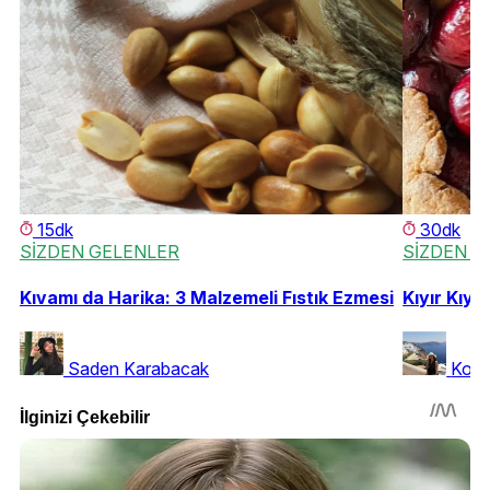
15dk
30dk
SİZDEN GELENLER
SİZDEN G
Kıvamı da Harika: 3 Malzemeli Fıstık Ezmesi
Kıyır Kıyı
Saden Karabacak
Koc