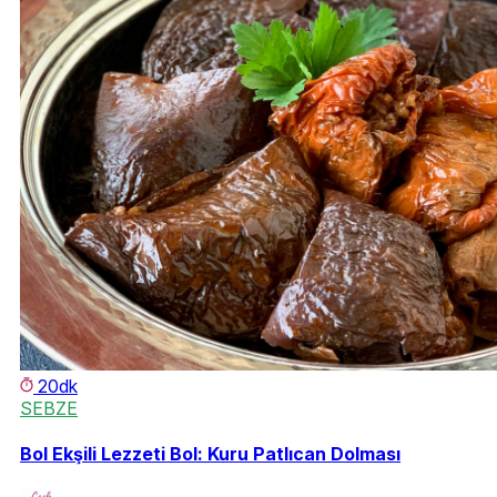
20dk
SEBZE
Bol Ekşili Lezzeti Bol: Kuru Patlıcan Dolması