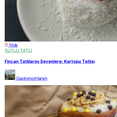
10dk
SÜTLÜ TATLI
Fincan Tatlılarını Sevenlere: Kartopu Tatlısı
GastronotHanım