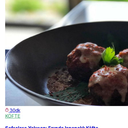
30dk
KÖFTE
Sofralara Yakışan: Fırında Ispanaklı Köfte