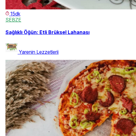
15dk
SEBZE
Sağlıklı Öğün: Etli Brüksel Lahanası
Yarenin Lezzetlerii