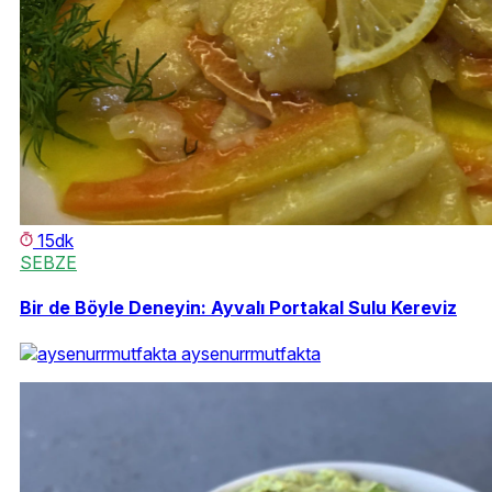
15dk
SEBZE
Bir de Böyle Deneyin: Ayvalı Portakal Sulu Kereviz
aysenurrmutfakta