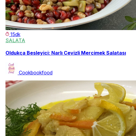
15dk
SALATA
Oldukça Besleyici: Narlı Cevizli Mercimek Salatası
Cookbookfood