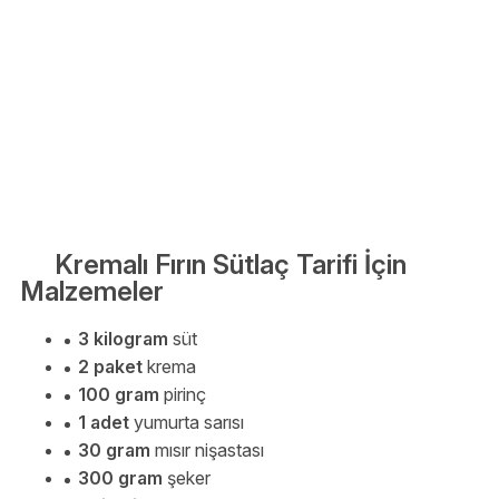
Kremalı Fırın Sütlaç Tarifi İçin
Malzemeler
3 kilogram
süt
2 paket
krema
100 gram
pirinç
1 adet
yumurta sarısı
30 gram
mısır nişastası
300 gram
şeker