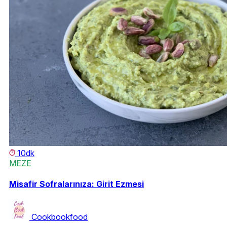
10dk
MEZE
Misafir Sofralarınıza: Girit Ezmesi
Cookbookfood