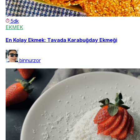
5dk
EKMEK
En Kolay Ekmek: Tavada Karabuğday Ekmeği
binnurzor