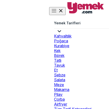
Yemek Tarifleri
Kahvaltılık
Poğaça
Kurabiye
Kek
Börek
Tatlı
Tavuk
Et
Sebze
Salata
Meze
Makarna
Pilav
Çorba
Airfryer