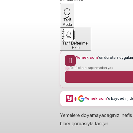
Tarif
Modu
Tarif Defterime
Ekle
Yemek.com
'un ücretsiz uygula
Tarifi ekran kapanmadan yap
+
Yemek.com
'u kaydedin, de
Yemelere doyamayacağınız, nefis 
biber çorbasıyla tanışın.