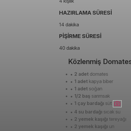
4 kişilik
HAZIRLAMA SÜRESİ
14 dakika
PİŞİRME SÜRESİ
40 dakika
Közlenmiş Domates 
2 adet
domates
1 adet
kapya biber
1 adet
soğan
1/2 baş
sarımsak
1 çay bardağı
süt
4 su bardağı
sıcak su
2 yemek kaşığı
tereyağı
2 yemek kaşığı
un