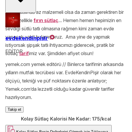
Sütlaç aslında az malzemeli olsa da zaman gerektiren bir
tatlı. Özellikle
fırın sütlaç
... Hemen hemen hepimizin en
sevdiği sütlü tatlı olmasına rağmen kimi zaman evde
yapacak vakit bulamıyoruz. Ama yine de yapmak
evdekendinpisir
istiyorsak şipşak tatlı ihtiyacımızı giderecek, pratik bir
EDİTOR
sütlaç
tarif
imiz var. Şimdiden afiyet olsun!
yemek.com yemek editörü // Binlerce tarifimin arkasında
yılların mutfak tecrübesi var. EvdeKendinPişir olarak her
ölçüyü, tekniği ve püf noktasını özenle anlatıyor;
Yemek.com’da lezzetli olduğu kadar güvenilir tarifler
hazırlıyorum.
Takip et
Kolay Sütlaç Kalorisi Ne Kadar:
175/kcal
Kolay Sütlaç
Besin Değerlerini Görmek için
Tıklayınız.