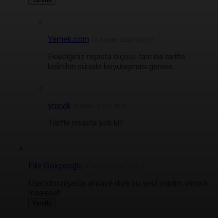
Yemek.com
13 Kasım 2023 06:33
Eklediğiniz nişasta ölçüsü tam ise tarifte
belirtilen sürede koyulaşması gerekir.
ynevik
14 Mart 2025 16:15
Tarifte nisasta yok ki?
Filiz Gökçeoğlu
9 Haziran 2023 15:47
Üşendim nişasta almaya diye bu şekil yaptım olmadı
maalesef
Yanıtla