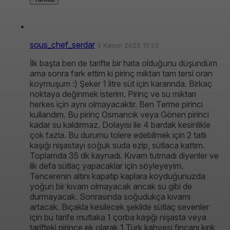
sous_chef_serdar
3 Kasım 2025 15:55
İlk başta ben de tarifte bir hata olduğunu düşündüm
ama sonra fark ettim ki pirinç miktarı tam tersi oran
koymuşum :) Şeker 1 litre süt için kararında. Birkaç
noktaya değinmek isterim. Pirinç ve su miktarı
herkes için aynı olmayacaktır. Ben Terme pirinci
kullandım. Bu pirinç Osmancık veya Gönen pirinci
kadar su kaldırmaz. Dolayısı ile 4 bardak kesinlikle
çok fazla. Bu durumu tolere edebilmek için 2 tatlı
kaşığı nişastayı soğuk suda ezip, sütlaca kattım.
Toplamda 35 dk kaynadı. Kıvam tutmadı diyenler ve
ilk defa sütlaç yapacaklar için söyleyeyim.
Tencerenin altını kapatıp kaplara koyduğunuzda
yoğun bir kıvam olmayacak ancak su gibi de
durmayacak. Sonrasında soğudukça kıvamı
artacak. Bıçakla kesilecek şekilde sütlaç sevenler
için bu tarife mutlaka 1 çorba kaşığı nişasta veya
tarifteki pirince ek olarak 1 Türk kahvesi fincanı kırık