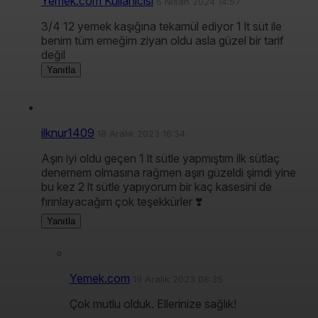
Yemek.com Kullanıcısı
5 Nisan 2024 14:57
3/4 12 yemek kaşığına tekamül ediyor 1 lt süt ile
benim tüm emeğim ziyan oldu asla güzel bir tarif
değil
Yanıtla
ilknur1409
18 Aralık 2023 16:34
Aşırı iyi oldu geçen 1 lt sütle yapmıştım ilk sütlaç
denemem olmasına rağmen aşırı güzeldi şimdi yine
bu kez 2 lt sütle yapıyorum bir kaç kasesini de
fırınlayacağım çok teşekkürler ❣️
Yanıtla
Yemek.com
19 Aralık 2023 08:35
Çok mutlu olduk. Ellerinize sağlık!