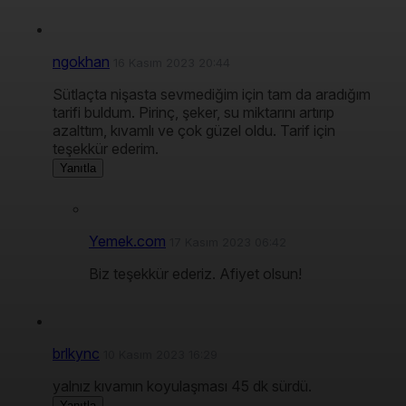
ngokhan
16 Kasım 2023 20:44
Sütlaçta nişasta sevmediğim için tam da aradığım
tarifi buldum. Pirinç, şeker, su miktarını artırıp
azalttım, kıvamlı ve çok güzel oldu. Tarif için
teşekkür ederim.
Yanıtla
Yemek.com
17 Kasım 2023 06:42
Biz teşekkür ederiz. Afiyet olsun!
brlkync
10 Kasım 2023 16:29
yalnız kıvamın koyulaşması 45 dk sürdü.
Yanıtla