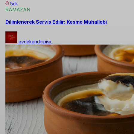
5dk
RAMAZAN
Dilimlenerek Servis Edilir: Kesme Muhallebi
evdekendinpisir