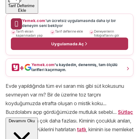
Tarif Defterime
Ekle
Yemek.com
'un ücretsiz uygulamasında daha iyi bir
deneyim seni bekliyor
Tarifi ekran
Tarif defterine ekle
Deneyenlerin
kapanmadan yap
fotoğraflarını gör
Uygulamada Aç
Yemek.com
'u kaydedin, denenmiş, tam ölçülü
+
tarifleri kaçırmayın.
Evde yapıldığında tüm evi saran mis gibi süt kokusunu
sevmeyen var mı? Bir de üzerine toz tarçını
koyduğumuzda etrafta oluşan o mistik koku...
Buzdolabını açıp gördüğümüzde mutluluk sebebi...
Sütlaç
aslında tatlıdan çok daha fazlası. Kiminin çocukluk anıları,
Devamını Oku
kiminin aile büyüklerini hatırlatan
tatlı
, kiminin ise memleket
özlemi...