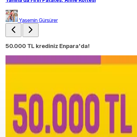
Yanına da Fırın Patates: Anne Köftesi
Ko
Yasemin Gürsürer
50.000 TL krediniz Enpara'da!