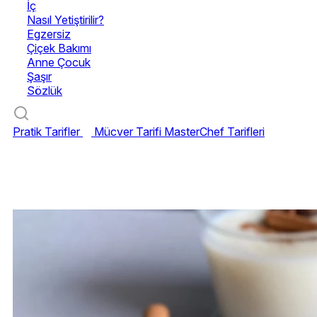
İç
Nasıl Yetiştirilir?
Egzersiz
Çiçek Bakımı
Anne Çocuk
Şaşır
Sözlük
Pratik Tarifler
Mücver Tarifi
MasterChef Tarifleri