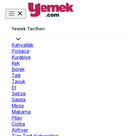
Yemek Tarifleri
Kahvaltılık
Poğaça
Kurabiye
Kek
Börek
Tatlı
Tavuk
Et
Sebze
Salata
Meze
Makarna
Pilav
Çorba
Airfryer