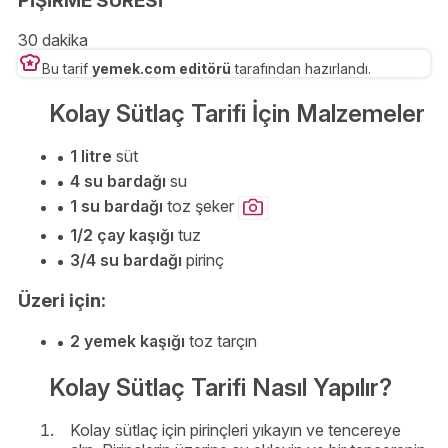
PİŞİRME SÜRESİ
30 dakika
Bu tarif
yemek.com editörü
tarafından hazırlandı.
Kolay Sütlaç Tarifi İçin Malzemeler
1 litre
süt
4 su bardağı
su
1 su bardağı
toz şeker
1/2 çay kaşığı
tuz
3/4 su bardağı
pirinç
Üzeri için:
2 yemek kaşığı
toz tarçın
Kolay Sütlaç Tarifi Nasıl Yapılır?
Kolay sütlaç için pirinçleri yıkayın ve tencereye