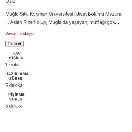
ÜYE
Muğla Sıtkı Koçman Üniversitesi İktisat Bölümü Mezunu
... Aslen Rize’li olup, Muğla’da yaşayan, mutfağı çok
seven, bir çocuk annesi, ev hanımı🤗
Devamını okuyun
Takip et
KAÇ
KİŞİLİK
1 kişilik
HAZIRLAMA
SÜRESİ
5 dakika
PİŞİRME
SÜRESİ
5 dakika