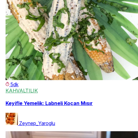
5dk
KAHVALTILIK
Keyifle Yemelik: Labneli Koçan Mısır
Zeynep_Yaroglu