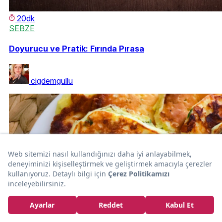
20dk
SEBZE
Doyurucu ve Pratik: Fırında Pırasa
cigdemgullu