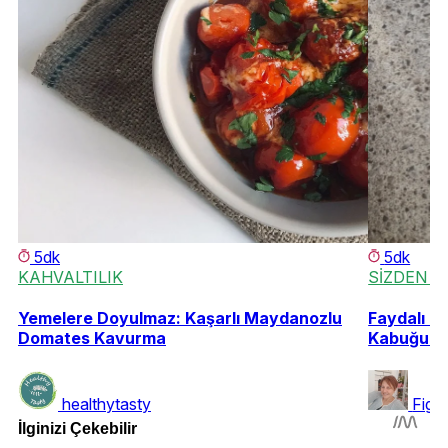
5dk
5dk
KAHVALTILIK
SİZDEN G
Yemelere Doyulmaz: Kaşarlı Maydanozlu
Faydalı Bi
Domates Kavurma
Kabuğu R
healthytasty
Fige