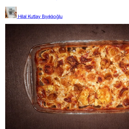
Hilal Kutlay Bıyıklıoğlu