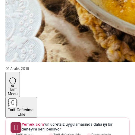
01 Aralık 2019
Tarif
Modu
Tarif Defterime
Ekle
Yemek.com
'un ücretsiz uygulamasında daha iyi bir
deneyim seni bekliyor
Tarifi ekran
Tarif defterine ekle
Deneyenlerin