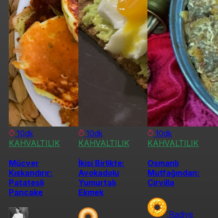
10dk
10dk
10dk
KAHVALTILIK
KAHVALTILIK
KAHVALTILIK
Mücver
İkisi Birlikte:
Osmanlı
Kıskandırır:
Avokadolu
Mutfağından:
Patatesli
Yumurtalı
Çirvilla
Pancake
Ekmek
Radiye