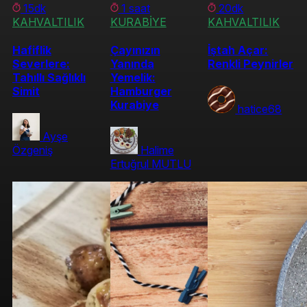
15dk
1 saat
20dk
KAHVALTILIK
KURABİYE
KAHVALTILIK
Hafiflik
Çayınızın
İştah Açar:
Severlere:
Yanında
Renkli Peynirler
Tahıllı Sağlıklı
Yemelik:
Simit
Hamburger
Kurabiye
hatice68
Ayşe
Özgeniş
Halime
Ertuğrul MUTLU