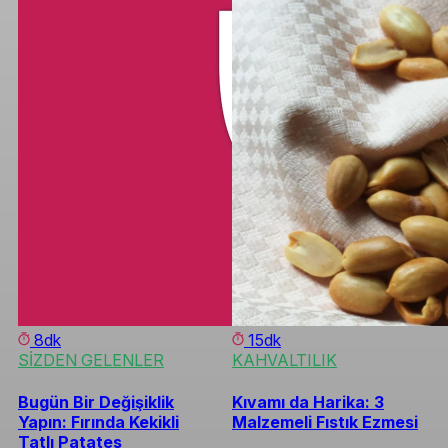
8dk
15dk
SİZDEN GELENLER
KAHVALTILIK
Bugün Bir Değişiklik
Kıvamı da Harika: 3
Yapın: Fırında Kekikli
Malzemeli Fıstık Ezmesi
Tatlı Patates