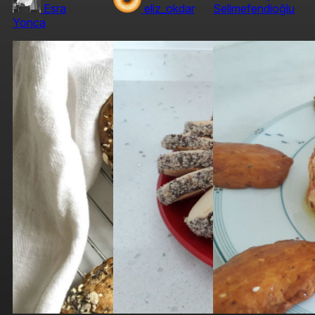
Esra
eliz_okdar
Selimefendioğlu
Yonca