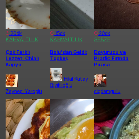
20dk
15dk
20dk
KAHVALTILIK
KAHVALTILIK
SEBZE
Çok Farklı
Bolu'dan Geldi:
Doyurucu ve
Lezzet: Chialı
Topkeş
Pratik: Fırında
Kapya
Pırasa
Hilal Kutlay
Bıyıklıoğlu
Zeynep_Yaroglu
cigdemgullu