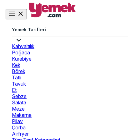
Yemek Tarifleri
Kahvaltılık
Poğaça
Kurabiye
Kek
Börek
Tatlı
Tavuk
Et
Sebze
Salata
Meze
Makarna
Pilav
Çorba
Airfryer