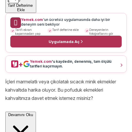
Tarif Defterime
Ekle
Yemek.com
'un ücretsiz uygulamasında daha iyi bir
deneyim seni bekliyor
Tarifi ekran
Tarif defterine ekle
Deneyenlerin
kapanmadan yap
fotoğraflarını gör
Uygulamada Aç
Yemek.com
'u kaydedin, denenmiş, tam ölçülü
+
tarifleri kaçırmayın.
İçleri marmelatlı veya çikolatalı sıcacık minik ekmekler
kahvaltıda harika oluyor. Bu pofuduk ekmekleri
kahvaltınıza davet etmek istemez misiniz?
Devamını Oku