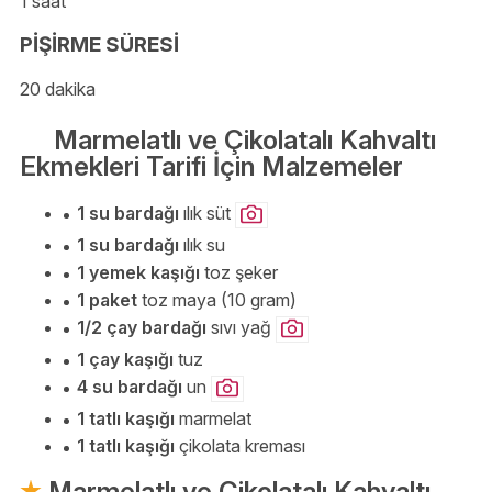
1 saat
PİŞİRME SÜRESİ
20 dakika
Marmelatlı ve Çikolatalı Kahvaltı
Ekmekleri Tarifi İçin Malzemeler
1 su bardağı
ılık süt
1 su bardağı
ılık su
1 yemek kaşığı
toz şeker
1 paket
toz maya (10 gram)
1/2 çay bardağı
sıvı yağ
1 çay kaşığı
tuz
4 su bardağı
un
1 tatlı kaşığı
marmelat
1 tatlı kaşığı
çikolata kreması
Marmelatlı ve Çikolatalı Kahvaltı