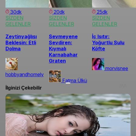
30dk
20dk
25dk
SİZDEN
SİZDEN
SİZDEN
GELENLER
GELENLER
GELENLER
Zeytinyağlısı
Sevmeyene
İç Isıtır:
Beklesin: Etli
Sevdiren:
Yoğurtlu Sulu
Dolma
Kıymalı
Köfte
Karnabahar
Graten
morvisnee
hobbyandhomely
Fatma Ülkü