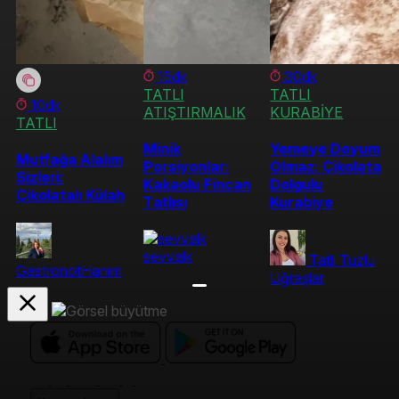
15dk
30dk
TATLI
TATLI
10dk
ATIŞTIRMALIK
KURABİYE
TATLI
Minik
Yemeye Doyum
Mutfağa Alalım
Porsiyonlar:
Olmaz: Çikolata
Sizleri:
Kakaolu Fincan
Dolgulu
Çikolatalı Külah
Tatlısı
Kurabiye
sevvalk
Tatlı Tuzlu
GastronotHanım
Uğraşlar