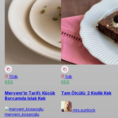
10dk
5dk
KEK
KEK
Meryem'in Tarifi: Küçük
Tam Ölçülü: 2 Kişilik Kek
Borcamda Islak Kek
mrs.sunlock
meryem_koseoglu