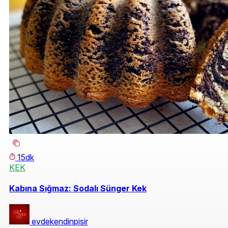
15dk
KEK
Kabına Sığmaz: Sodalı Sünger Kek
evdekendinpisir