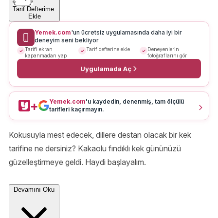
Tarif Defterime
Ekle
Yemek.com
'un ücretsiz uygulamasında daha iyi bir
deneyim seni bekliyor
Tarifi ekran
Tarif defterine ekle
Deneyenlerin
kapanmadan yap
fotoğraflarını gör
Uygulamada Aç
Yemek.com
'u kaydedin, denenmiş, tam ölçülü
+
tarifleri kaçırmayın.
Kokusuyla mest edecek, dillere destan olacak bir kek
tarifine ne dersiniz? Kakaolu fındıklı kek gününüzü
güzelleştirmeye geldi. Haydi başlayalım.
Devamını Oku