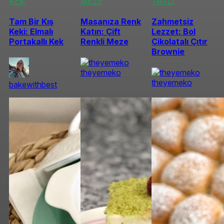
KEK
MEZE
TATLI
Tam Bir Kış
Masanıza Renk
Zahmetsiz
Keki: Elmalı
Katın: Çift
Lezzet: Bol
Portakallı Kek
Renkli Meze
Çikolatalı Çıtır
Brownie
theyemeko
theyemeko
bakewithbest