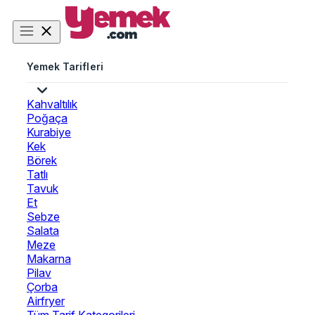
Yemek Tarifleri
Kahvaltılık
Poğaça
Kurabiye
Kek
Börek
Tatlı
Tavuk
Et
Sebze
Salata
Meze
Makarna
Pilav
Çorba
Airfryer