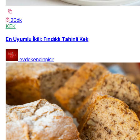
20dk
KEK
En Uyumlu İkili: Fındıklı Tahinli Kek
evdekendinpisir