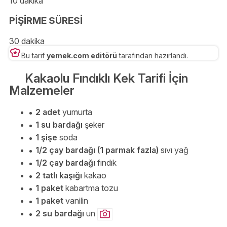
10 dakika
PİŞİRME SÜRESİ
30 dakika
Bu tarif
yemek.com editörü
tarafından hazırlandı.
Kakaolu Fındıklı Kek Tarifi İçin
Malzemeler
2 adet
yumurta
1 su bardağı
şeker
1 şişe
soda
1/2 çay bardağı (1 parmak fazla)
sıvı yağ
1/2 çay bardağı
fındık
2 tatlı kaşığı
kakao
1 paket
kabartma tozu
1 paket
vanilin
2 su bardağı
un