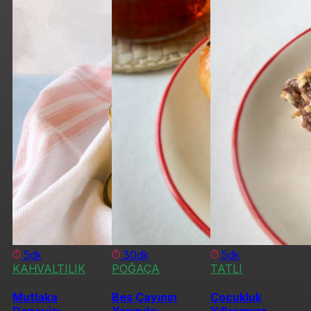
5dk
30dk
5dk
KAHVALTILIK
POĞAÇA
TATLI
Mutlaka
Beş Çayının
Çocukluk