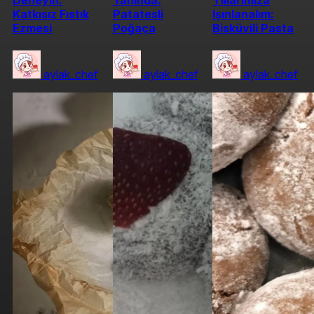
Deneyin:
Yanında:
Yıllarımıza
Katkısız Fıstık
Patatesli
Işınlanalım:
Ezmesi
Poğaça
Bisküvili Pasta
aylak_chef
aylak_chef
aylak_chef