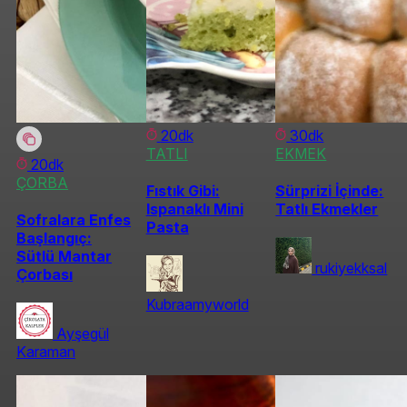
20dk
30dk
TATLI
EKMEK
20dk
ÇORBA
Fıstık Gibi:
Sürprizi İçinde:
Ispanaklı Mini
Tatlı Ekmekler
Sofralara Enfes
Pasta
Başlangıç:
Sütlü Mantar
rukiyekksal
Çorbası
Kubraamyworld
Ayşegül
Karaman