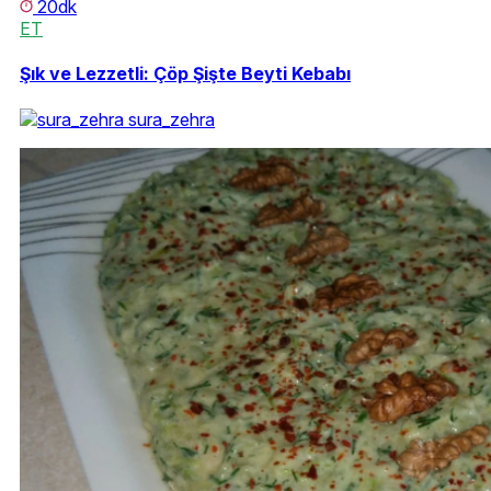
20dk
ET
Şık ve Lezzetli: Çöp Şişte Beyti Kebabı
sura_zehra