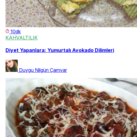
10dk
KAHVALTILIK
Diyet Yapanlara: Yumurtalı Avokado Dilimleri
Duygu Nilgün Çamyar