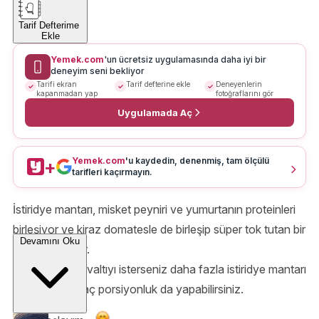
Tarif Defterime
Ekle
Yemek.com
'un ücretsiz uygulamasında daha iyi bir
deneyim seni bekliyor
Tarifi ekran
Tarif defterine ekle
Deneyenlerin
kapanmadan yap
fotoğraflarını gör
Uygulamada Aç
Yemek.com
'u kaydedin, denenmiş, tam ölçülü
+
tarifleri kaçırmayın.
İstiridye mantarı, misket peyniri ve yumurtanın proteinleri
birleşiyor ve kiraz domatesle de birleşip süper tok tutan bir
Devamını Oku
kahvaltı oluyor.
Bu lezzetli kahvaltıyı isterseniz daha fazla istiridye mantarı
soteleyip bir kaç porsiyonluk da yapabilirsiniz.