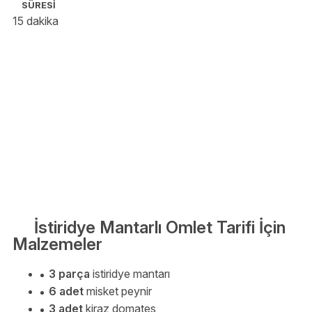
SÜRESİ
15 dakika
İstiridye Mantarlı Omlet Tarifi İçin
Malzemeler
3 parça
istiridye mantarı
6 adet
misket peynir
3 adet
kiraz domates