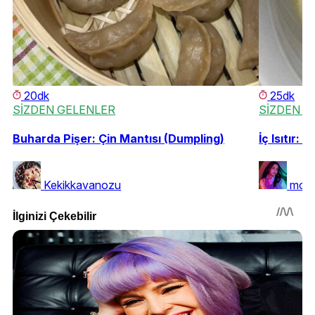
20dk
25dk
SİZDEN GELENLER
SİZDEN G
Buharda Pişer: Çin Mantısı (Dumpling)
İç Isıtır: 
Kekikkavanozu
morv