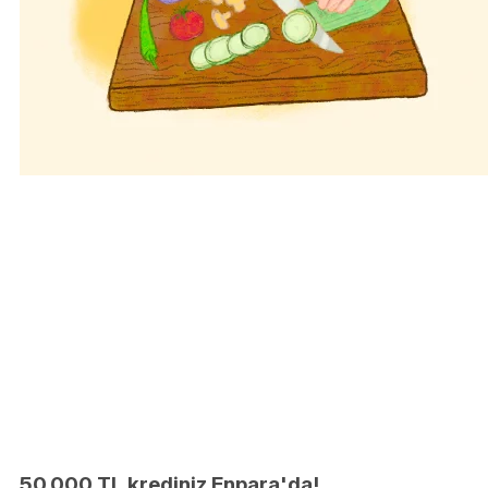
50.000 TL krediniz Enpara'da!