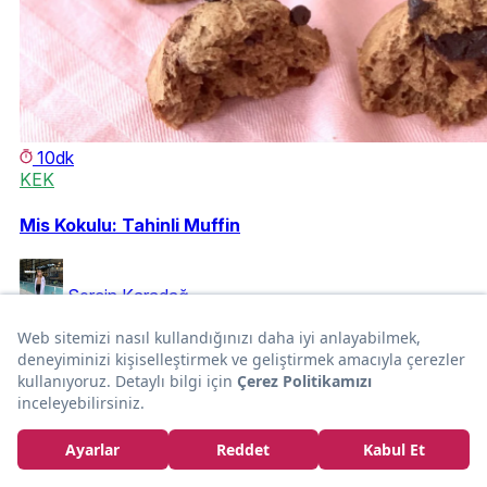
10dk
KEK
Mis Kokulu: Tahinli Muffin
Serçin Karadağ