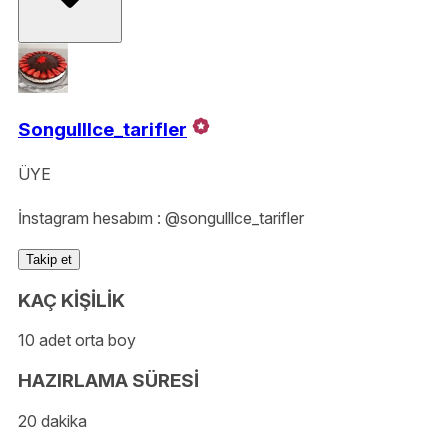
Songulllce_tarifler
ÜYE
İnstagram hesabım : @songulllce_tarifler
Takip et
KAÇ KİŞİLİK
10 adet orta boy
HAZIRLAMA SÜRESİ
20 dakika