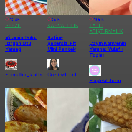
15dk
5dk
10dk
SEBZE
KAHVALTILIK
TATLI
ATIŞTIRMALIK
Vitamin Dolu:
Rafine
Isırgan Otu
Şekersiz: Fit
Çayın Kahvenin
Yemeği
Mini Pankek
Yanına: Yulaflı
Toplar
Songulllce_tarifler
GozdeZFood
Purplekitchenn