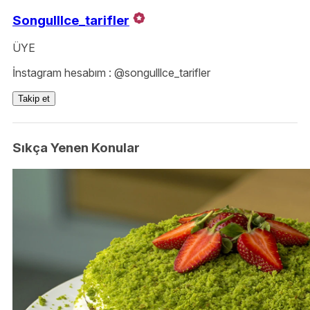
Songulllce_tarifler
ÜYE
İnstagram hesabım : @songulllce_tarifler
Takip et
Sıkça Yenen Konular