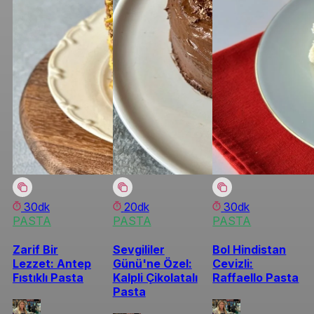
30dk
20dk
30dk
PASTA
PASTA
PASTA
Zarif Bir
Sevgililer
Bol Hindistan
Lezzet: Antep
Günü'ne Özel:
Cevizli:
Fıstıklı Pasta
Kalpli Çikolatalı
Raffaello Pasta
Pasta