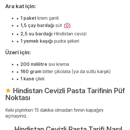
Ara kat için:
1 paket
krem şanti
1,5 çay bardağı
süt
2,5 su bardağı
Hindistan cevizi
1 yemek kaşığı
pudra şekeri
Üzeri için:
200 mililitre
sıvı krema
160 gram
bitter çikolata (ya da sütlü karşık)
1 kase
çilek
Hindistan Cevizli Pasta Tarifinin Püf
Noktası
Keki pişirirken 15 dakika olmadan fırının kapağını
açmayınız.
Hindistan Cevizli Pasta Tarifi Nasıl