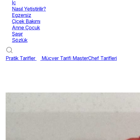
İç
Nasıl Yetiştirilir?
Egzersiz
Çiçek Bakımı
Anne Çocuk
Şaşır
Sözlük
Pratik Tarifler
Mücver Tarifi
MasterChef Tarifleri