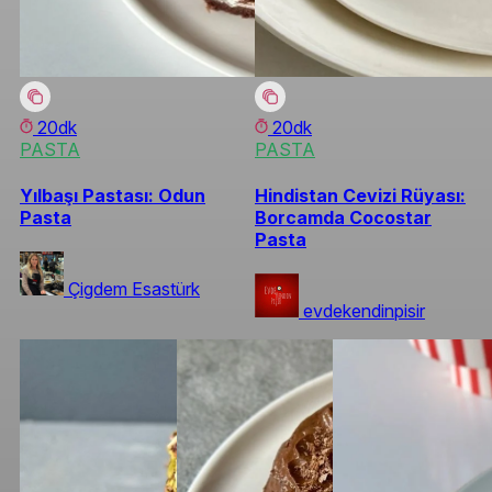
20dk
20dk
PASTA
PASTA
Yılbaşı Pastası: Odun
Hindistan Cevizi Rüyası:
Pasta
Borcamda Cocostar
Pasta
Çigdem Esastürk
evdekendinpisir