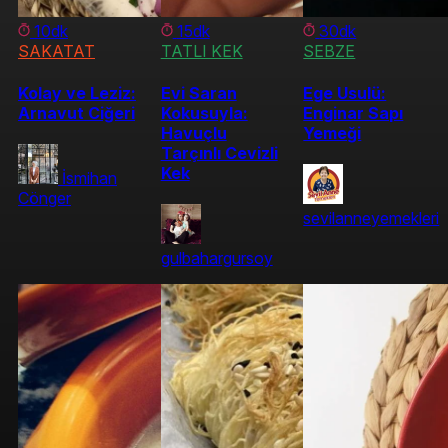
10dk
15dk
30dk
SAKATAT
TATLI KEK
SEBZE
Kolay ve Leziz:
Evi Saran
Ege Usulü:
Arnavut Ciğeri
Kokusuyla:
Enginar Sapı
Havuçlu
Yemeği
Tarçınlı Cevizli
Kek
İsmihan
Cönger
sevilanneyemekleri
gulbahargursoy