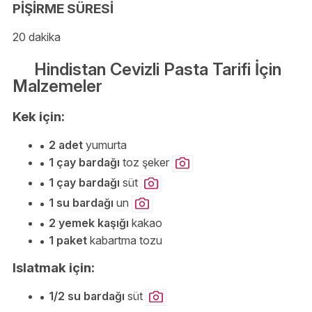
PİŞİRME SÜRESİ
20 dakika
Hindistan Cevizli Pasta Tarifi İçin
Malzemeler
Kek için:
2 adet
yumurta
1 çay bardağı
toz şeker
1 çay bardağı
süt
1 su bardağı
un
2 yemek kaşığı
kakao
1 paket
kabartma tozu
Islatmak için:
1/2 su bardağı
süt