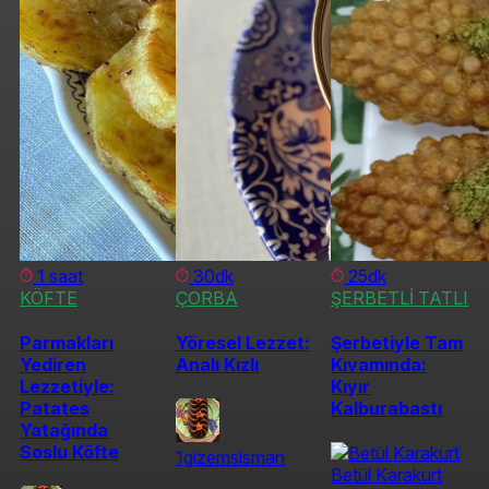
1 saat
30dk
25dk
KÖFTE
ÇORBA
ŞERBETLİ TATLI
Parmakları
Yöresel Lezzet:
Şerbetiyle Tam
Yediren
Analı Kızlı
Kıvamında:
Lezzetiyle:
Kıyır
Patates
Kalburabastı
Yatağında
Soslu Köfte
1gizemsisman
Betül Karakurt