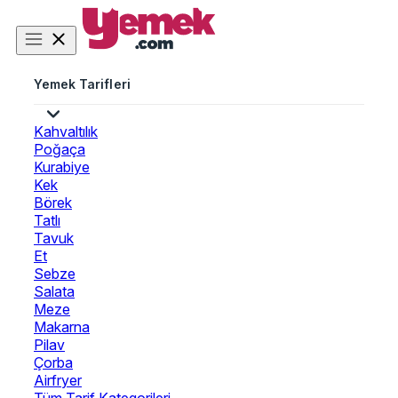
Yemek Tarifleri
Kahvaltılık
Poğaça
Kurabiye
Kek
Börek
Tatlı
Tavuk
Et
Sebze
Salata
Meze
Makarna
Pilav
Çorba
Airfryer