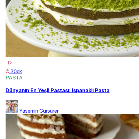
30dk
PASTA
Dünyanın En Yeşil Pastası: Ispanaklı Pasta
Yasemin Gürsürer